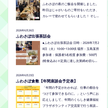
くださいね。
ふわさぽの夜のご飯会を開催しました。
り、食べ物ありの多世代交流夏祭りで
昨日はじゃがいものご寄付をいただき、
す。
カレーで使わせてもらいました！ そし
て、とうもろこしもいただきましたの
で、早速茹でてみんなで食べました！お
2026年6月26日
土産分もいただき、ありがとうございま
ふわさぽ出張茶話会
した
今回もお父さまのご参加も多
●ふわさぽ出張茶話会 日時：2026年7月2
く、お母さまの困ってる、だけではな
8日（火）10:00~13:00頃 場所：玉島某所
く、ご家族でお話しできたのもよかった
参加者：保護者5名程度 参加費：500円
なぁ、と思いました
今回、ご参加でき
(軽食込み) ※定員に達し次第締め切らせ
なかった方も、フリースクールってどん
ていただきます。 ※申し込みをされた方
なところ？平日の座談会は無理だけど、
は場所を個別にメールでお伝えします。
2026年6月23日
夜なら行けるかも！？と思われた方はぜ
内容：いつもの座談会とは違う場所でこ
ふわさぽ倉敷【年間座談会予定表】
ひお越しください。
じんまりとお話をしてお昼の軽食を食べ
「年間の予定がわかれば、仕事の都合を
ます。 締め切り：2026年7月24日（金）
つけて参加できるのに。」という声にお
17:00まで お申し込みはこちらをクリッ
応えしまして、年間のくらしき健康福祉
クしてお申し込みください。または、公
プラザボランティア交流室で行う座談会