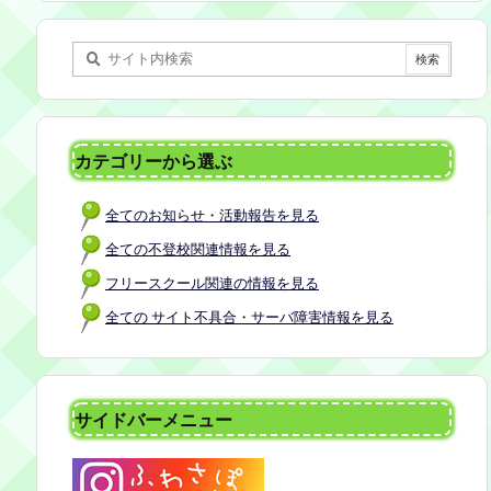
某所 参加者：保護者5名程度 参加費：50
0円(軽食込み) ※定員に達し次第締め切
らせていただきます。 ※申し込みをされ
た方は場所を個別にメールでお伝えしま
す。 内容：いつもの座談会とは違う場
所でこじんまりとお話をしてお昼の軽食
カテゴリーから選ぶ
を食べます。 締め切り：2026年7月24日
（金）17:00まで お申し込みはこちら
全てのお知らせ・活動報告を見る
https://forms.gle/AG7fezcyC56pCBaLA
全ての不登校関連情報を見る
フリースクール関連の情報を見る
全ての サイト不具合・サーバ障害情報を見る
サイドバーメニュー