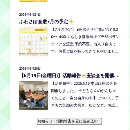
式LINE、Instagramにメッセージを送っ
の予定を掲載しています。ご確認くださ
てください。
い！ 8月は通信制高校の勉強会を予定し
2026年6月21日
ています。 ※予定ですので、変更の場合
ふわさぽ倉敷7月の予定
はインスタや公式LINE、ホームページな
【7月の予定】 ●座談会 7月10日(金)10:0
どでお伝えします。
0〜14:00 くらしき健康福祉プラザボラン
ティア交流室 予約不要、出入り自由で
す。お昼ご飯を持ってきても構いません
よ。マイカップご持参のご協力よろしく
お願いいたします。 ●ひだまりねっと座
2026年6月20日
談会(北村がゲストスピーカーで参加し
【6月19日(金曜日)】活動報告
座談会を開催し
ます) 場所：つむぎ吉備中央（加賀郡吉
ました
【活動報告】2026.6.19 本日は座談会を
備中央町田土3109-3） 日時：令和８年7
開催しました。 子どもさんのかんしゃ
月14日(火) 10時00分～11時30分終
くのこと、自分自身の未来について、子
了（予定） お申込みフォームはこちら
どもの笑顔の大切さ、などなど、お話し
→https://forms.gle/dX64uMjs71WqewA
しました
次回は 7/10金曜日10:00〜1
i7 ●ふわさぽ出張茶話会 日時：2026年7
4:00 くらしき健康福祉プラザボランティ
お知らせ・活動報告を更に読み込む
月28日（火）10:00~13:00頃 場所：玉島
ア交流室です！