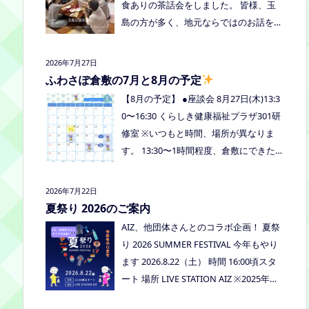
食ありの茶話会をしました。 皆様、玉
島の方が多く、地元ならではのお話をし
たり、通信制高校など進学の話をしまし
たよ。 通信制高校のお話会は次月、8/2
2026年7月27日
7(木)13:30〜リアラボさんに来てもら
ふわさぽ倉敷の7月と8月の予定
い、取り組みや仕組みについて教えてい
【8月の予定】 ●座談会 8月27日(木)13:3
ただく予定にしていますので、ご興味の
0〜16:30 くらしき健康福祉プラザ301研
ある方はぜひお越しください
修室 ※いつもと時間、場所が異なりま
す。 13:30〜1時間程度、倉敷にできた通
信制高校リアラボの池田さんをお呼びし
て、通信制高校について、取り組みにつ
2026年7月22日
いてなど、聞いてみましょう！ 事前に
夏祭り 2026のご案内
ご質問がある場合は、公式LINEでお知ら
AIZ、他団体さんとのコラボ企画！ 夏祭
せください。 ●スナックふわさぽ(夜のご
り 2026 SUMMER FESTIVAL 今年もやり
はん会） みんなでご飯を食べながらお
ます 2026.8.22（土） 時間 16:00頃スタ
しゃべりしましょう！ 日時：8月29日
ート 場所 LIVE STATION AIZ ※2025年の
(土)18:00〜20:30頃 場所：うえまつフリ
夏祭りの活動報告はこちら
ースクール(岡山市南区植松312-6) 参加