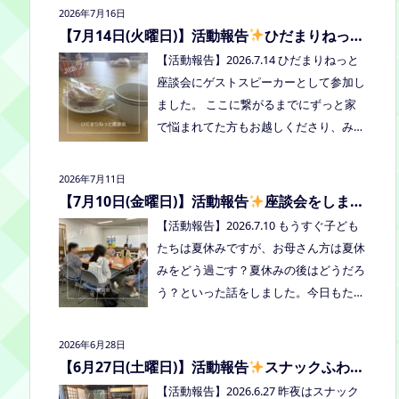
2026年7月16日
者：学校に行きづらいお子さんと保護
【7月14日(火曜日)】活動報告
ひだまりねっと
者、うえまつフリースクールの保護者と
座談会に参加しました
【活動報告】2026.7.14 ひだまりねっと
お子さま(10組程度） ※お子さまお一人
座談会にゲストスピーカーとして参加し
での参加はできません。必ず保護者の方
ました。 ここに繋がるまでにずっと家
とお越しください。 ※定員に達し次第締
で悩まれてた方もお越しくださり、みん
め切らせていただきます。 参加費：中
なはどうしてる？を共有できました。
学生以上500円、小学生200円、乳幼児
次回はつむぎ高梁にて8/19にあります。
無料 ※お申し込みはこちらから https://f
2026年7月11日
お近くの方はぜひお越しくださいね！
orms.gle/Vhs62HxfDKduZMeV8 ●ひだ
【7月10日(金曜日)】活動報告
座談会をしまし
た
まりねっと座談会(北村がゲストスピー
【活動報告】2026.7.10 もうすぐ子ども
カーで参加します) 場所：つむぎ高梁
たちは夏休みですが、お母さん方は夏休
（高梁市横町1072-1） 日時：令和8年8
みをどう過ごす？夏休みの後はどうだろ
月18日(火)10時00分～11時30分終了（予
う？といった話をしました。今日もたく
定） 参加したい方はメッセージをくだ
さん笑って、話して、心を緩めることが
さい。 ●AIZとのコラボ企画！夏祭り！
できました。 7/28は出張座談会(玉島)を
2026年6月28日
日時:2026年8月22日(土)16:00〜20:00頃
しますので、ご希望の方がおられました
【6月27日(土曜日)】活動報告
スナックふわさ
場所：LIVE STATION AIZ(倉敷市玉島阿賀
らプロフィールのリンクからご予約して
ぽの夜のご飯会を開催しました
【活動報告】2026.6.27 昨夜はスナック
崎2-3-55) 内容：音楽あり、ゲームあ