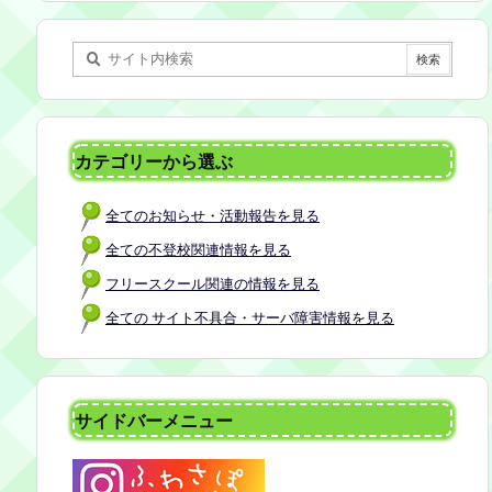
某所 参加者：保護者5名程度 参加費：50
0円(軽食込み) ※定員に達し次第締め切
らせていただきます。 ※申し込みをされ
た方は場所を個別にメールでお伝えしま
す。 内容：いつもの座談会とは違う場
所でこじんまりとお話をしてお昼の軽食
カテゴリーから選ぶ
を食べます。 締め切り：2026年7月24日
（金）17:00まで お申し込みはこちら
全てのお知らせ・活動報告を見る
https://forms.gle/AG7fezcyC56pCBaLA
全ての不登校関連情報を見る
フリースクール関連の情報を見る
全ての サイト不具合・サーバ障害情報を見る
サイドバーメニュー