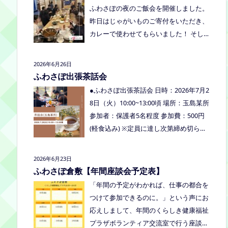
くださいね。
ふわさぽの夜のご飯会を開催しました。
り、食べ物ありの多世代交流夏祭りで
昨日はじゃがいものご寄付をいただき、
す。
カレーで使わせてもらいました！ そし
て、とうもろこしもいただきましたの
で、早速茹でてみんなで食べました！お
2026年6月26日
土産分もいただき、ありがとうございま
ふわさぽ出張茶話会
した
今回もお父さまのご参加も多
●ふわさぽ出張茶話会 日時：2026年7月2
く、お母さまの困ってる、だけではな
8日（火）10:00~13:00頃 場所：玉島某所
く、ご家族でお話しできたのもよかった
参加者：保護者5名程度 参加費：500円
なぁ、と思いました
今回、ご参加でき
(軽食込み) ※定員に達し次第締め切らせ
なかった方も、フリースクールってどん
ていただきます。 ※申し込みをされた方
なところ？平日の座談会は無理だけど、
は場所を個別にメールでお伝えします。
2026年6月23日
夜なら行けるかも！？と思われた方はぜ
内容：いつもの座談会とは違う場所でこ
ふわさぽ倉敷【年間座談会予定表】
ひお越しください。
じんまりとお話をしてお昼の軽食を食べ
「年間の予定がわかれば、仕事の都合を
ます。 締め切り：2026年7月24日（金）
つけて参加できるのに。」という声にお
17:00まで お申し込みはこちらをクリッ
応えしまして、年間のくらしき健康福祉
クしてお申し込みください。または、公
プラザボランティア交流室で行う座談会