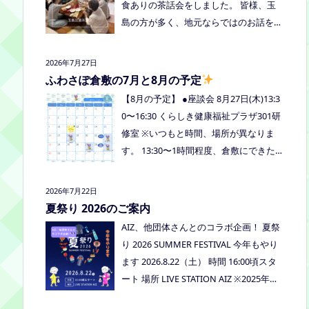
食ありの茶話会をしました。 皆様、玉
島の方が多く、地元ならではのお話をし
たり、通信制高校など進学の話をしまし
たよ。 通信制高校のお話会は次月、8/2
2026年7月27日
7(木)13:30〜リアラボさんに来てもら
ふわさぽ倉敷の7月と8月の予定
い、取り組みや仕組みについて教えてい
【8月の予定】 ●座談会 8月27日(木)13:3
ただく予定にしていますので、ご興味の
0〜16:30 くらしき健康福祉プラザ301研
ある方はぜひお越しください
修室 ※いつもと時間、場所が異なりま
す。 13:30〜1時間程度、倉敷にできた通
信制高校リアラボの池田さんをお呼びし
て、通信制高校について、取り組みにつ
2026年7月22日
いてなど、聞いてみましょう！ 事前に
夏祭り 2026のご案内
ご質問がある場合は、公式LINEでお知ら
AIZ、他団体さんとのコラボ企画！ 夏祭
せください。 ●スナックふわさぽ(夜のご
り 2026 SUMMER FESTIVAL 今年もやり
はん会） みんなでご飯を食べながらお
ます 2026.8.22（土） 時間 16:00頃スタ
しゃべりしましょう！ 日時：8月29日
ート 場所 LIVE STATION AIZ ※2025年の
(土)18:00〜20:30頃 場所：うえまつフリ
夏祭りの活動報告はこちら
ースクール(岡山市南区植松312-6) 参加