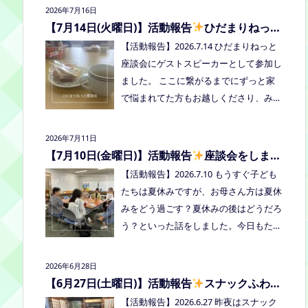
2026年7月16日
者：学校に行きづらいお子さんと保護
【7月14日(火曜日)】活動報告
ひだまりねっと
者、うえまつフリースクールの保護者と
座談会に参加しました
【活動報告】2026.7.14 ひだまりねっと
お子さま(10組程度） ※お子さまお一人
座談会にゲストスピーカーとして参加し
での参加はできません。必ず保護者の方
ました。 ここに繋がるまでにずっと家
とお越しください。 ※定員に達し次第締
で悩まれてた方もお越しくださり、みん
め切らせていただきます。 参加費：中
なはどうしてる？を共有できました。
学生以上500円、小学生200円、乳幼児
次回はつむぎ高梁にて8/19にあります。
無料 ※お申し込みはこちらから https://f
2026年7月11日
お近くの方はぜひお越しくださいね！
orms.gle/Vhs62HxfDKduZMeV8 ●ひだ
【7月10日(金曜日)】活動報告
座談会をしまし
た
まりねっと座談会(北村がゲストスピー
【活動報告】2026.7.10 もうすぐ子ども
カーで参加します) 場所：つむぎ高梁
たちは夏休みですが、お母さん方は夏休
（高梁市横町1072-1） 日時：令和8年8
みをどう過ごす？夏休みの後はどうだろ
月18日(火)10時00分～11時30分終了（予
う？といった話をしました。今日もたく
定） 参加したい方はメッセージをくだ
さん笑って、話して、心を緩めることが
さい。 ●AIZとのコラボ企画！夏祭り！
できました。 7/28は出張座談会(玉島)を
2026年6月28日
日時:2026年8月22日(土)16:00〜20:00頃
しますので、ご希望の方がおられました
【6月27日(土曜日)】活動報告
スナックふわさ
場所：LIVE STATION AIZ(倉敷市玉島阿賀
らプロフィールのリンクからご予約して
ぽの夜のご飯会を開催しました
【活動報告】2026.6.27 昨夜はスナック
崎2-3-55) 内容：音楽あり、ゲームあ