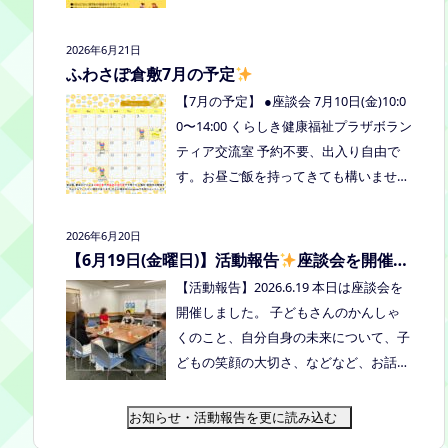
式LINE、Instagramにメッセージを送っ
の予定を掲載しています。ご確認くださ
てください。
い！ 8月は通信制高校の勉強会を予定し
2026年6月21日
ています。 ※予定ですので、変更の場合
ふわさぽ倉敷7月の予定
はインスタや公式LINE、ホームページな
【7月の予定】 ●座談会 7月10日(金)10:0
どでお伝えします。
0〜14:00 くらしき健康福祉プラザボラン
ティア交流室 予約不要、出入り自由で
す。お昼ご飯を持ってきても構いません
よ。マイカップご持参のご協力よろしく
お願いいたします。 ●ひだまりねっと座
2026年6月20日
談会(北村がゲストスピーカーで参加し
【6月19日(金曜日)】活動報告
座談会を開催し
ます) 場所：つむぎ吉備中央（加賀郡吉
ました
【活動報告】2026.6.19 本日は座談会を
備中央町田土3109-3） 日時：令和８年7
開催しました。 子どもさんのかんしゃ
月14日(火) 10時00分～11時30分終
くのこと、自分自身の未来について、子
了（予定） お申込みフォームはこちら
どもの笑顔の大切さ、などなど、お話し
→https://forms.gle/dX64uMjs71WqewA
しました
次回は 7/10金曜日10:00〜1
i7 ●ふわさぽ出張茶話会 日時：2026年7
4:00 くらしき健康福祉プラザボランティ
お知らせ・活動報告を更に読み込む
月28日（火）10:00~13:00頃 場所：玉島
ア交流室です！