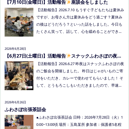
画！夏祭り！ 日時:2026年8月22日(土)16:00〜20:00
【7月10日(金曜日)】活動報告
座談会をしました
頃 場所：LIVE STATION AIZ(倉敷市玉島阿賀崎2-3-55)
【活動報告】2026.7.10 もうすぐ子どもたちは夏休み
内容：音楽あり、ゲームあり、食べ物ありの多世代
ですが、お母さん方は夏休みをどう過ごす？夏休み
交流夏祭りです。
の後はどうだろう？といった話をしました。今日も
たくさん笑って、話して、心を緩めることができま
した。 7/28は出張座談会(玉島)をしますので、ご希
望の方がおられましたらプロフィールのリンクから
2026年6月28日
ご予約してくださいね。
【6月27日(土曜日)】活動報告
スナックふわさぽの夜の
ご飯会を開催しました
【活動報告】2026.6.27 昨夜はスナックふわさぽの夜
のご飯会を開催しました。 昨日はじゃがいものご寄
付をいただき、カレーで使わせてもらいました！ そ
して、とうもろこしもいただきましたので、早速茹
でてみんなで食べました！お土産分もいただき、あ
りがとうございました
今回もお父さまのご参加も
2026年6月26日
多く、お母さまの困ってる、だけではなく、ご家族
ふわさぽ出張茶話会
でお話しできたのもよかったなぁ、と思いました
●ふわさぽ出張茶話会 日時：2026年7月28日（火）1
今回、ご参加できなかった方も、フリースクールっ
0:00~13:00頃 場所：玉島某所 参加者：保護者5名程
てどんなところ？平日の座談会は無理だけど、夜な