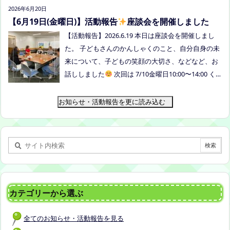
トスピーカーで参加します) 場所：つむぎ吉備中央
2026年6月20日
（加賀郡吉備中央町田土3109-3） 日時：令和８年7
【6月19日(金曜日)】活動報告
座談会を開催しました
月14日(火) 10時00分～11時30分終了（予定） お
【活動報告】2026.6.19 本日は座談会を開催しまし
申込みフォームはこちら→https://forms.gle/dX64u
た。 子どもさんのかんしゃくのこと、自分自身の未
Mjs71WqewAi7 ●ふわさぽ出張茶話会 日時：2026年
来について、子どもの笑顔の大切さ、などなど、お
7月28日（火）10:00~13:00頃 場所：玉島某所 参加
話ししました
次回は 7/10金曜日10:00〜14:00 く
者：保護者5名程度 参加費：500円(軽食込み) ※定員
らしき健康福祉プラザボランティア交流室です！
に達し次第締め切らせていただきます。 ※申し込み
お知らせ・活動報告を更に読み込む
をされた方は場所を個別にメールでお伝えします。
内容：いつもの座談会とは違う場所でこじんまりと
お話をしてお昼の軽食を食べます。 締め切り：2026
年7月24日（金）17:00まで お申し込みはこちら
h
ttps://forms.gle/AG7fezcyC56pCBaLA
カテゴリーから選ぶ
全てのお知らせ・活動報告を見る