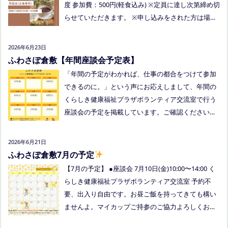
度 参加費：500円(軽食込み) ※定員に達し次第締め切
ら行けるかも！？と思われた方はぜひお越しくださ
らせていただきます。 ※申し込みをされた方は場所
い。
を個別にメールでお伝えします。 内容：いつもの座
談会とは違う場所でこじんまりとお話をしてお昼の
2026年6月23日
軽食を食べます。 締め切り：2026年7月24日（金）1
ふわさぽ倉敷【年間座談会予定表】
7:00まで お申し込みはこちらをクリックしてお申し
「年間の予定がわかれば、仕事の都合をつけて参加
込みください。または、公式LINE、Instagramにメ
できるのに。」という声にお応えしまして、年間の
ッセージを送ってください。
くらしき健康福祉プラザボランティア交流室で行う
座談会の予定を掲載しています。ご確認ください！
8月は通信制高校の勉強会を予定しています。 ※予
定ですので、変更の場合はインスタや公式LINE、ホ
2026年6月21日
ームページなどでお伝えします。
ふわさぽ倉敷7月の予定
【7月の予定】 ●座談会 7月10日(金)10:00〜14:00 く
らしき健康福祉プラザボランティア交流室 予約不
要、出入り自由です。お昼ご飯を持ってきても構い
ませんよ。マイカップご持参のご協力よろしくお願
いいたします。 ●ひだまりねっと座談会(北村がゲス