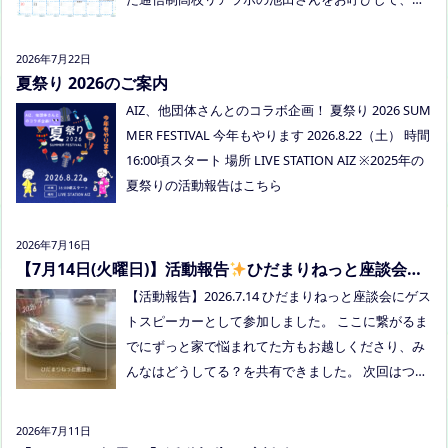
信制高校について、取り組みについてなど、聞いて
みましょう！ 事前にご質問がある場合は、公式LINE
2026年7月22日
でお知らせください。 ●スナックふわさぽ(夜のごは
夏祭り 2026のご案内
ん会） みんなでご飯を食べながらおしゃべりしまし
AIZ、他団体さんとのコラボ企画！ 夏祭り 2026 SUM
ょう！ 日時：8月29日(土)18:00〜20:30頃 場所：うえ
MER FESTIVAL 今年もやります 2026.8.22（土） 時間
まつフリースクール(岡山市南区植松312-6) 参加者：
16:00頃スタート 場所 LIVE STATION AIZ ※2025年の
学校に行きづらいお子さんと保護者、うえまつフリ
夏祭りの活動報告はこちら
ースクールの保護者とお子さま(10組程度） ※お子さ
まお一人での参加はできません。必ず保護者の方と
2026年7月16日
お越しください。 ※定員に達し次第締め切らせてい
【7月14日(火曜日)】活動報告
ひだまりねっと座談会に
ただきます。 参加費：中学生以上500円、小学生200
参加しました
【活動報告】2026.7.14 ひだまりねっと座談会にゲス
円、乳幼児無料 ※お申し込みはこちらから https://f
トスピーカーとして参加しました。 ここに繋がるま
orms.gle/Vhs62HxfDKduZMeV8 ●ひだまりねっと座
でにずっと家で悩まれてた方もお越しくださり、み
談会(北村がゲストスピーカーで参加します) 場所：
んなはどうしてる？を共有できました。 次回はつむ
つむぎ高梁（高梁市横町1072-1） 日時：令和8年8月
ぎ高梁にて8/19にあります。お近くの方はぜひお越
18日(火)10時00分～11時30分終了（予定） 参加した
しくださいね！
い方はメッセージをください。 ●AIZとのコラボ企
2026年7月11日