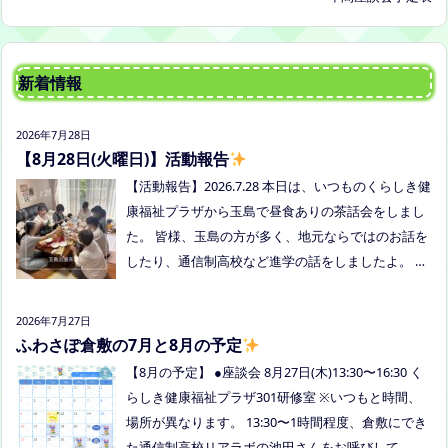
新着情報
2026年7月28日
【8月28日(火曜日)】活動報告
【活動報告】2026.7.28 本日は、いつものくらしき健
康福祉プラザから玉島で昼食ありの茶話会をしまし
た。 皆様、玉島の方が多く、地元ならではのお話を
したり、通信制高校など進学の話をしましたよ。 通
信制高校のお話会は次月、8/27(木)13:30〜リアラボ
さんに来てもらい、取り組みや仕組みについて教え
2026年7月27日
ていただく予定にしていますので、ご興味のある方
ふわさぽ倉敷の7月と8月の予定
はぜひお越しください
【8月の予定】 ●座談会 8月27日(木)13:30〜16:30 く
らしき健康福祉プラザ301研修室 ※いつもと時間、
場所が異なります。 13:30〜1時間程度、倉敷にでき
た通信制高校リアラボの池田さんをお呼びして、通