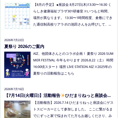
はぜひお越しください
【8月の予定】 ●座談会 8月27日(木)13:30〜16:30 く
らしき健康福祉プラザ301研修室 ※いつもと時間、
場所が異なります。 13:30〜1時間程度、倉敷にでき
た通信制高校リアラボの池田さんをお呼びして、通
信制高校について、取り組みについてなど、聞いて
みましょう！ 事前にご質問がある場合は、公式LINE
2026年7月22日
でお知らせください。 ●スナックふわさぽ(夜のごは
夏祭り 2026のご案内
ん会） みんなでご飯を食べながらおしゃべりしまし
AIZ、他団体さんとのコラボ企画！ 夏祭り 2026 SUM
ょう！ 日時：8月29日(土)18:00〜20:30頃 場所：うえ
MER FESTIVAL 今年もやります 2026.8.22（土） 時間
まつフリースクール(岡山市南区植松312-6) 参加者：
16:00頃スタート 場所 LIVE STATION AIZ ※2025年の
学校に行きづらいお子さんと保護者、うえまつフリ
夏祭りの活動報告はこちら
ースクールの保護者とお子さま(10組程度） ※お子さ
まお一人での参加はできません。必ず保護者の方と
2026年7月16日
お越しください。 ※定員に達し次第締め切らせてい
【7月14日(火曜日)】活動報告
ひだまりねっと座談会に
ただきます。 参加費：中学生以上500円、小学生200
参加しました
【活動報告】2026.7.14 ひだまりねっと座談会にゲス
円、乳幼児無料 ※お申し込みはこちらから https://f
トスピーカーとして参加しました。 ここに繋がるま
orms.gle/Vhs62HxfDKduZMeV8 ●ひだまりねっと座
でにずっと家で悩まれてた方もお越しくださり、み
談会(北村がゲストスピーカーで参加します) 場所：