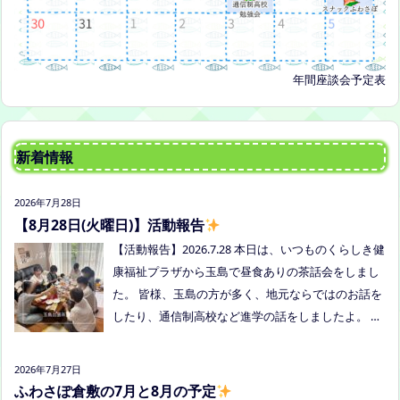
年間座談会予定表
新着情報
2026年7月28日
【8月28日(火曜日)】活動報告
【活動報告】2026.7.28 本日は、いつものくらしき健
康福祉プラザから玉島で昼食ありの茶話会をしまし
た。 皆様、玉島の方が多く、地元ならではのお話を
したり、通信制高校など進学の話をしましたよ。 通
信制高校のお話会は次月、8/27(木)13:30〜リアラボ
さんに来てもらい、取り組みや仕組みについて教え
2026年7月27日
ていただく予定にしていますので、ご興味のある方
ふわさぽ倉敷の7月と8月の予定