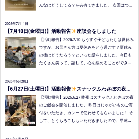
んなはどうしてる？を共有できました。 次回はつむ
つむぎ高梁（高梁市横町1072-1） 日時：令和8年8月
ぎ高梁にて8/19にあります。お近くの方はぜひお越
18日(火)10時00分～11時30分終了（予定） 参加した
しくださいね！
い方はメッセージをください。 ●AIZとのコラボ企
2026年7月11日
画！夏祭り！ 日時:2026年8月22日(土)16:00〜20:00
【7月10日(金曜日)】活動報告
座談会をしました
頃 場所：LIVE STATION AIZ(倉敷市玉島阿賀崎2-3-55)
【活動報告】2026.7.10 もうすぐ子どもたちは夏休み
内容：音楽あり、ゲームあり、食べ物ありの多世代
ですが、お母さん方は夏休みをどう過ごす？夏休み
交流夏祭りです。
の後はどうだろう？といった話をしました。今日も
たくさん笑って、話して、心を緩めることができま
した。 7/28は出張座談会(玉島)をしますので、ご希
望の方がおられましたらプロフィールのリンクから
2026年6月28日
ご予約してくださいね。
【6月27日(土曜日)】活動報告
スナックふわさぽの夜の
ご飯会を開催しました
【活動報告】2026.6.27 昨夜はスナックふわさぽの夜
のご飯会を開催しました。 昨日はじゃがいものご寄
付をいただき、カレーで使わせてもらいました！ そ
して、とうもろこしもいただきましたので、早速茹
でてみんなで食べました！お土産分もいただき、あ
りがとうございました
今回もお父さまのご参加も
2026年6月26日