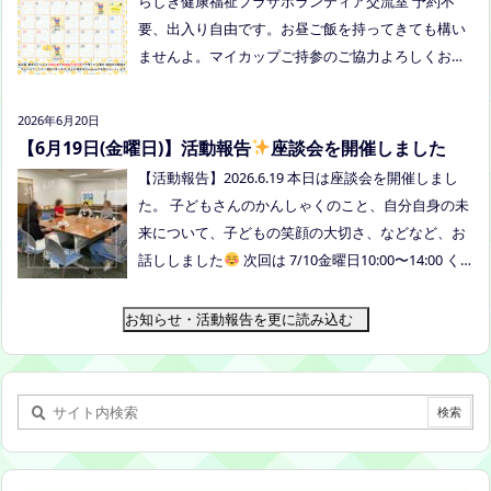
らしき健康福祉プラザボランティア交流室 予約不
要、出入り自由です。お昼ご飯を持ってきても構い
ませんよ。マイカップご持参のご協力よろしくお願
いいたします。 ●ひだまりねっと座談会(北村がゲス
トスピーカーで参加します) 場所：つむぎ吉備中央
2026年6月20日
（加賀郡吉備中央町田土3109-3） 日時：令和８年7
【6月19日(金曜日)】活動報告
座談会を開催しました
月14日(火) 10時00分～11時30分終了（予定） お
【活動報告】2026.6.19 本日は座談会を開催しまし
申込みフォームはこちら→https://forms.gle/dX64u
た。 子どもさんのかんしゃくのこと、自分自身の未
Mjs71WqewAi7 ●ふわさぽ出張茶話会 日時：2026年
来について、子どもの笑顔の大切さ、などなど、お
7月28日（火）10:00~13:00頃 場所：玉島某所 参加
話ししました
次回は 7/10金曜日10:00〜14:00 く
者：保護者5名程度 参加費：500円(軽食込み) ※定員
らしき健康福祉プラザボランティア交流室です！
に達し次第締め切らせていただきます。 ※申し込み
お知らせ・活動報告を更に読み込む
をされた方は場所を個別にメールでお伝えします。
内容：いつもの座談会とは違う場所でこじんまりと
お話をしてお昼の軽食を食べます。 締め切り：2026
年7月24日（金）17:00まで お申し込みはこちら
h
ttps://forms.gle/AG7fezcyC56pCBaLA