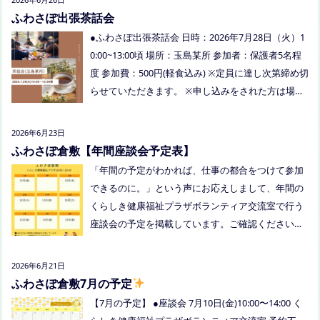
多く、お母さまの困ってる、だけではなく、ご家族
ふわさぽ出張茶話会
でお話しできたのもよかったなぁ、と思いました
●ふわさぽ出張茶話会 日時：2026年7月28日（火）1
今回、ご参加できなかった方も、フリースクールっ
0:00~13:00頃 場所：玉島某所 参加者：保護者5名程
てどんなところ？平日の座談会は無理だけど、夜な
度 参加費：500円(軽食込み) ※定員に達し次第締め切
ら行けるかも！？と思われた方はぜひお越しくださ
らせていただきます。 ※申し込みをされた方は場所
い。
を個別にメールでお伝えします。 内容：いつもの座
談会とは違う場所でこじんまりとお話をしてお昼の
2026年6月23日
軽食を食べます。 締め切り：2026年7月24日（金）1
ふわさぽ倉敷【年間座談会予定表】
7:00まで お申し込みはこちらをクリックしてお申し
「年間の予定がわかれば、仕事の都合をつけて参加
込みください。または、公式LINE、Instagramにメ
できるのに。」という声にお応えしまして、年間の
ッセージを送ってください。
くらしき健康福祉プラザボランティア交流室で行う
座談会の予定を掲載しています。ご確認ください！
8月は通信制高校の勉強会を予定しています。 ※予
定ですので、変更の場合はインスタや公式LINE、ホ
2026年6月21日
ームページなどでお伝えします。
ふわさぽ倉敷7月の予定
【7月の予定】 ●座談会 7月10日(金)10:00〜14:00 く