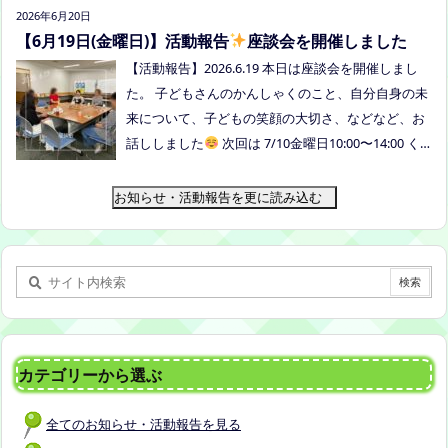
トスピーカーで参加します) 場所：つむぎ吉備中央
2026年6月20日
（加賀郡吉備中央町田土3109-3） 日時：令和８年7
【6月19日(金曜日)】活動報告
座談会を開催しました
月14日(火) 10時00分～11時30分終了（予定） お
【活動報告】2026.6.19 本日は座談会を開催しまし
申込みフォームはこちら→https://forms.gle/dX64u
た。 子どもさんのかんしゃくのこと、自分自身の未
Mjs71WqewAi7 ●ふわさぽ出張茶話会 日時：2026年
来について、子どもの笑顔の大切さ、などなど、お
7月28日（火）10:00~13:00頃 場所：玉島某所 参加
話ししました
次回は 7/10金曜日10:00〜14:00 く
者：保護者5名程度 参加費：500円(軽食込み) ※定員
らしき健康福祉プラザボランティア交流室です！
に達し次第締め切らせていただきます。 ※申し込み
お知らせ・活動報告を更に読み込む
をされた方は場所を個別にメールでお伝えします。
内容：いつもの座談会とは違う場所でこじんまりと
お話をしてお昼の軽食を食べます。 締め切り：2026
年7月24日（金）17:00まで お申し込みはこちら
h
ttps://forms.gle/AG7fezcyC56pCBaLA
カテゴリーから選ぶ
全てのお知らせ・活動報告を見る