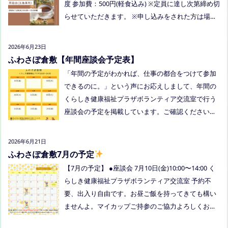
度 参加費：500円(軽食込み) ※定員に達し次第締め切
ら行けるかも！？と思われた方はぜひお越しくださ
らせていただきます。 ※申し込みをされた方は場所
い。
を個別にメールでお伝えします。 内容：いつもの座
談会とは違う場所でこじんまりとお話をしてお昼の
2026年6月23日
軽食を食べます。 締め切り：2026年7月24日（金）1
ふわさぽ倉敷【年間座談会予定表】
7:00まで お申し込みはこちらをクリックしてお申し
「年間の予定がわかれば、仕事の都合をつけて参加
込みください。または、公式LINE、Instagramにメ
できるのに。」という声にお応えしまして、年間の
ッセージを送ってください。
くらしき健康福祉プラザボランティア交流室で行う
座談会の予定を掲載しています。ご確認ください！
8月は通信制高校の勉強会を予定しています。 ※予
定ですので、変更の場合はインスタや公式LINE、ホ
2026年6月21日
ームページなどでお伝えします。
ふわさぽ倉敷7月の予定
【7月の予定】 ●座談会 7月10日(金)10:00〜14:00 く
らしき健康福祉プラザボランティア交流室 予約不
要、出入り自由です。お昼ご飯を持ってきても構い
ませんよ。マイカップご持参のご協力よろしくお願
いいたします。 ●ひだまりねっと座談会(北村がゲス