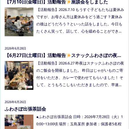
【7月10日(金曜日)】活動報告
座談会をしました
頃 場所：LIVE STATION AIZ(倉敷市玉島阿賀崎2-3-55)
【活動報告】2026.7.10 もうすぐ子どもたちは夏休み
内容：音楽あり、ゲームあり、食べ物ありの多世代
ですが、お母さん方は夏休みをどう過ごす？夏休み
交流夏祭りです。
の後はどうだろう？といった話をしました。今日も
たくさん笑って、話して、心を緩めることができま
した。 7/28は出張座談会(玉島)をしますので、ご希
望の方がおられましたらプロフィールのリンクから
2026年6月28日
ご予約してくださいね。
【6月27日(土曜日)】活動報告
スナックふわさぽの夜の
ご飯会を開催しました
【活動報告】2026.6.27 昨夜はスナックふわさぽの夜
のご飯会を開催しました。 昨日はじゃがいものご寄
付をいただき、カレーで使わせてもらいました！ そ
して、とうもろこしもいただきましたので、早速茹
でてみんなで食べました！お土産分もいただき、あ
りがとうございました
今回もお父さまのご参加も
2026年6月26日
多く、お母さまの困ってる、だけではなく、ご家族
ふわさぽ出張茶話会
でお話しできたのもよかったなぁ、と思いました
●ふわさぽ出張茶話会 日時：2026年7月28日（火）1
今回、ご参加できなかった方も、フリースクールっ
0:00~13:00頃 場所：玉島某所 参加者：保護者5名程
てどんなところ？平日の座談会は無理だけど、夜な