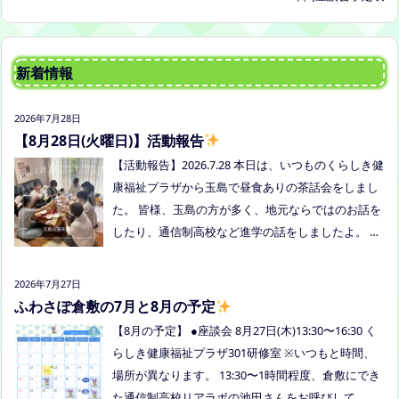
新着情報
2026年7月28日
【8月28日(火曜日)】活動報告
【活動報告】2026.7.28 本日は、いつものくらしき健
康福祉プラザから玉島で昼食ありの茶話会をしまし
た。 皆様、玉島の方が多く、地元ならではのお話を
したり、通信制高校など進学の話をしましたよ。 通
信制高校のお話会は次月、8/27(木)13:30〜リアラボ
さんに来てもらい、取り組みや仕組みについて教え
2026年7月27日
ていただく予定にしていますので、ご興味のある方
ふわさぽ倉敷の7月と8月の予定
はぜひお越しください
【8月の予定】 ●座談会 8月27日(木)13:30〜16:30 く
らしき健康福祉プラザ301研修室 ※いつもと時間、
場所が異なります。 13:30〜1時間程度、倉敷にでき
た通信制高校リアラボの池田さんをお呼びして、通