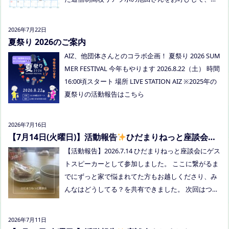
信制高校について、取り組みについてなど、聞いて
みましょう！ 事前にご質問がある場合は、公式LINE
2026年7月22日
でお知らせください。 ●スナックふわさぽ(夜のごは
夏祭り 2026のご案内
ん会） みんなでご飯を食べながらおしゃべりしまし
AIZ、他団体さんとのコラボ企画！ 夏祭り 2026 SUM
ょう！ 日時：8月29日(土)18:00〜20:30頃 場所：うえ
MER FESTIVAL 今年もやります 2026.8.22（土） 時間
まつフリースクール(岡山市南区植松312-6) 参加者：
16:00頃スタート 場所 LIVE STATION AIZ ※2025年の
学校に行きづらいお子さんと保護者、うえまつフリ
夏祭りの活動報告はこちら
ースクールの保護者とお子さま(10組程度） ※お子さ
まお一人での参加はできません。必ず保護者の方と
2026年7月16日
お越しください。 ※定員に達し次第締め切らせてい
【7月14日(火曜日)】活動報告
ひだまりねっと座談会に
ただきます。 参加費：中学生以上500円、小学生200
参加しました
【活動報告】2026.7.14 ひだまりねっと座談会にゲス
円、乳幼児無料 ※お申し込みはこちらから https://f
トスピーカーとして参加しました。 ここに繋がるま
orms.gle/Vhs62HxfDKduZMeV8 ●ひだまりねっと座
でにずっと家で悩まれてた方もお越しくださり、み
談会(北村がゲストスピーカーで参加します) 場所：
んなはどうしてる？を共有できました。 次回はつむ
つむぎ高梁（高梁市横町1072-1） 日時：令和8年8月
ぎ高梁にて8/19にあります。お近くの方はぜひお越
18日(火)10時00分～11時30分終了（予定） 参加した
しくださいね！
い方はメッセージをください。 ●AIZとのコラボ企
2026年7月11日
画！夏祭り！ 日時:2026年8月22日(土)16:00〜20:00