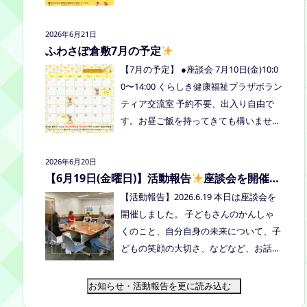
式LINE、Instagramにメッセージを送っ
の予定を掲載しています。ご確認くださ
てください。
い！ 8月は通信制高校の勉強会を予定し
2026年6月21日
ています。 ※予定ですので、変更の場合
ふわさぽ倉敷7月の予定
はインスタや公式LINE、ホームページな
【7月の予定】 ●座談会 7月10日(金)10:0
どでお伝えします。
0〜14:00 くらしき健康福祉プラザボラン
ティア交流室 予約不要、出入り自由で
す。お昼ご飯を持ってきても構いません
よ。マイカップご持参のご協力よろしく
お願いいたします。 ●ひだまりねっと座
2026年6月20日
談会(北村がゲストスピーカーで参加し
【6月19日(金曜日)】活動報告
座談会を開催し
ます) 場所：つむぎ吉備中央（加賀郡吉
ました
【活動報告】2026.6.19 本日は座談会を
備中央町田土3109-3） 日時：令和８年7
開催しました。 子どもさんのかんしゃ
月14日(火) 10時00分～11時30分終
くのこと、自分自身の未来について、子
了（予定） お申込みフォームはこちら
どもの笑顔の大切さ、などなど、お話し
→https://forms.gle/dX64uMjs71WqewA
しました
次回は 7/10金曜日10:00〜1
i7 ●ふわさぽ出張茶話会 日時：2026年7
4:00 くらしき健康福祉プラザボランティ
お知らせ・活動報告を更に読み込む
月28日（火）10:00~13:00頃 場所：玉島
ア交流室です！