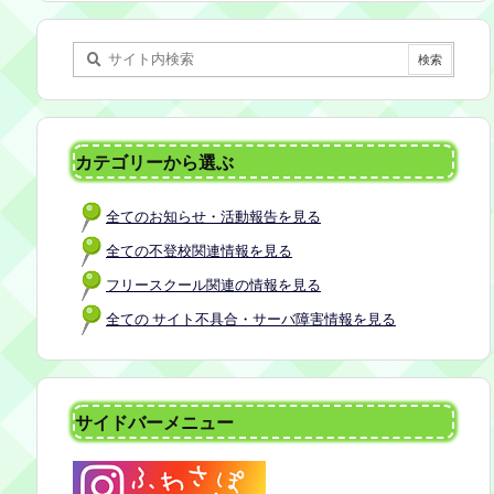
某所 参加者：保護者5名程度 参加費：50
0円(軽食込み) ※定員に達し次第締め切
らせていただきます。 ※申し込みをされ
た方は場所を個別にメールでお伝えしま
す。 内容：いつもの座談会とは違う場
所でこじんまりとお話をしてお昼の軽食
カテゴリーから選ぶ
を食べます。 締め切り：2026年7月24日
（金）17:00まで お申し込みはこちら
全てのお知らせ・活動報告を見る
https://forms.gle/AG7fezcyC56pCBaLA
全ての不登校関連情報を見る
フリースクール関連の情報を見る
全ての サイト不具合・サーバ障害情報を見る
サイドバーメニュー