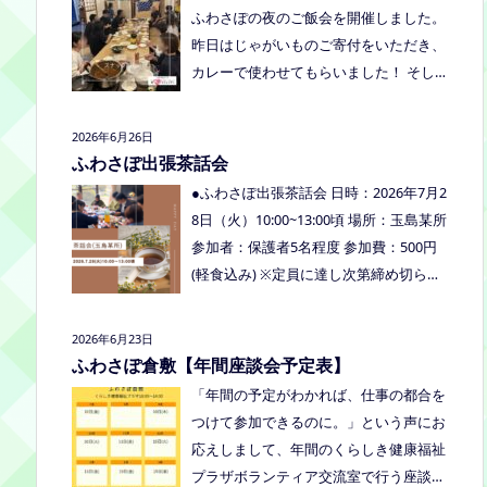
くださいね。
ふわさぽの夜のご飯会を開催しました。
り、食べ物ありの多世代交流夏祭りで
昨日はじゃがいものご寄付をいただき、
す。
カレーで使わせてもらいました！ そし
て、とうもろこしもいただきましたの
で、早速茹でてみんなで食べました！お
2026年6月26日
土産分もいただき、ありがとうございま
ふわさぽ出張茶話会
した
今回もお父さまのご参加も多
●ふわさぽ出張茶話会 日時：2026年7月2
く、お母さまの困ってる、だけではな
8日（火）10:00~13:00頃 場所：玉島某所
く、ご家族でお話しできたのもよかった
参加者：保護者5名程度 参加費：500円
なぁ、と思いました
今回、ご参加でき
(軽食込み) ※定員に達し次第締め切らせ
なかった方も、フリースクールってどん
ていただきます。 ※申し込みをされた方
なところ？平日の座談会は無理だけど、
は場所を個別にメールでお伝えします。
2026年6月23日
夜なら行けるかも！？と思われた方はぜ
内容：いつもの座談会とは違う場所でこ
ふわさぽ倉敷【年間座談会予定表】
ひお越しください。
じんまりとお話をしてお昼の軽食を食べ
「年間の予定がわかれば、仕事の都合を
ます。 締め切り：2026年7月24日（金）
つけて参加できるのに。」という声にお
17:00まで お申し込みはこちらをクリッ
応えしまして、年間のくらしき健康福祉
クしてお申し込みください。または、公
プラザボランティア交流室で行う座談会