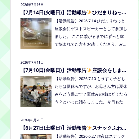
2026年7月16日
者：学校に行きづらいお子さんと保護
【7月14日(火曜日)】活動報告
ひだまりねっと
者、うえまつフリースクールの保護者と
座談会に参加しました
【活動報告】2026.7.14 ひだまりねっと
お子さま(10組程度） ※お子さまお一人
座談会にゲストスピーカーとして参加し
での参加はできません。必ず保護者の方
ました。 ここに繋がるまでにずっと家
とお越しください。 ※定員に達し次第締
で悩まれてた方もお越しくださり、みん
め切らせていただきます。 参加費：中
なはどうしてる？を共有できました。
学生以上500円、小学生200円、乳幼児
次回はつむぎ高梁にて8/19にあります。
無料 ※お申し込みはこちらから https://f
2026年7月11日
お近くの方はぜひお越しくださいね！
orms.gle/Vhs62HxfDKduZMeV8 ●ひだ
【7月10日(金曜日)】活動報告
座談会をしまし
た
まりねっと座談会(北村がゲストスピー
【活動報告】2026.7.10 もうすぐ子ども
カーで参加します) 場所：つむぎ高梁
たちは夏休みですが、お母さん方は夏休
（高梁市横町1072-1） 日時：令和8年8
みをどう過ごす？夏休みの後はどうだろ
月18日(火)10時00分～11時30分終了（予
う？といった話をしました。今日もたく
定） 参加したい方はメッセージをくだ
さん笑って、話して、心を緩めることが
さい。 ●AIZとのコラボ企画！夏祭り！
できました。 7/28は出張座談会(玉島)を
2026年6月28日
日時:2026年8月22日(土)16:00〜20:00頃
しますので、ご希望の方がおられました
【6月27日(土曜日)】活動報告
スナックふわさ
場所：LIVE STATION AIZ(倉敷市玉島阿賀
らプロフィールのリンクからご予約して
ぽの夜のご飯会を開催しました
【活動報告】2026.6.27 昨夜はスナック
崎2-3-55) 内容：音楽あり、ゲームあ