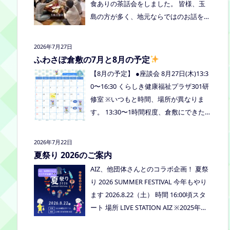
食ありの茶話会をしました。 皆様、玉
島の方が多く、地元ならではのお話をし
たり、通信制高校など進学の話をしまし
たよ。 通信制高校のお話会は次月、8/2
2026年7月27日
7(木)13:30〜リアラボさんに来てもら
ふわさぽ倉敷の7月と8月の予定
い、取り組みや仕組みについて教えてい
【8月の予定】 ●座談会 8月27日(木)13:3
ただく予定にしていますので、ご興味の
0〜16:30 くらしき健康福祉プラザ301研
ある方はぜひお越しください
修室 ※いつもと時間、場所が異なりま
す。 13:30〜1時間程度、倉敷にできた通
信制高校リアラボの池田さんをお呼びし
て、通信制高校について、取り組みにつ
2026年7月22日
いてなど、聞いてみましょう！ 事前に
夏祭り 2026のご案内
ご質問がある場合は、公式LINEでお知ら
AIZ、他団体さんとのコラボ企画！ 夏祭
せください。 ●スナックふわさぽ(夜のご
り 2026 SUMMER FESTIVAL 今年もやり
はん会） みんなでご飯を食べながらお
ます 2026.8.22（土） 時間 16:00頃スタ
しゃべりしましょう！ 日時：8月29日
ート 場所 LIVE STATION AIZ ※2025年の
(土)18:00〜20:30頃 場所：うえまつフリ
夏祭りの活動報告はこちら
ースクール(岡山市南区植松312-6) 参加