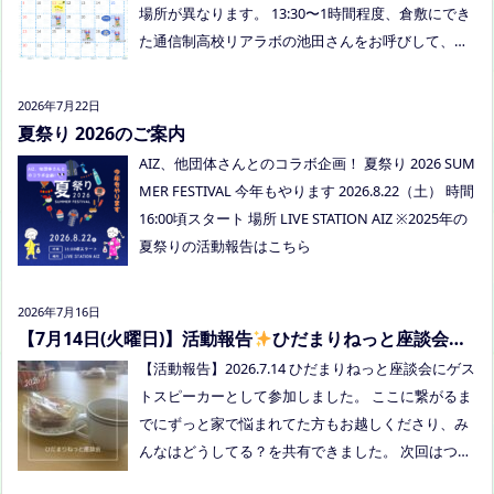
場所が異なります。 13:30〜1時間程度、倉敷にでき
た通信制高校リアラボの池田さんをお呼びして、通
信制高校について、取り組みについてなど、聞いて
みましょう！ 事前にご質問がある場合は、公式LINE
2026年7月22日
でお知らせください。 ●スナックふわさぽ(夜のごは
夏祭り 2026のご案内
ん会） みんなでご飯を食べながらおしゃべりしまし
AIZ、他団体さんとのコラボ企画！ 夏祭り 2026 SUM
ょう！ 日時：8月29日(土)18:00〜20:30頃 場所：うえ
MER FESTIVAL 今年もやります 2026.8.22（土） 時間
まつフリースクール(岡山市南区植松312-6) 参加者：
16:00頃スタート 場所 LIVE STATION AIZ ※2025年の
学校に行きづらいお子さんと保護者、うえまつフリ
夏祭りの活動報告はこちら
ースクールの保護者とお子さま(10組程度） ※お子さ
まお一人での参加はできません。必ず保護者の方と
2026年7月16日
お越しください。 ※定員に達し次第締め切らせてい
【7月14日(火曜日)】活動報告
ひだまりねっと座談会に
ただきます。 参加費：中学生以上500円、小学生200
参加しました
【活動報告】2026.7.14 ひだまりねっと座談会にゲス
円、乳幼児無料 ※お申し込みはこちらから https://f
トスピーカーとして参加しました。 ここに繋がるま
orms.gle/Vhs62HxfDKduZMeV8 ●ひだまりねっと座
でにずっと家で悩まれてた方もお越しくださり、み
談会(北村がゲストスピーカーで参加します) 場所：
んなはどうしてる？を共有できました。 次回はつむ
つむぎ高梁（高梁市横町1072-1） 日時：令和8年8月
ぎ高梁にて8/19にあります。お近くの方はぜひお越
18日(火)10時00分～11時30分終了（予定） 参加した