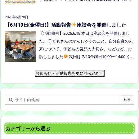
いいたします。 ●ひだまりねっと座談会(北村がゲス
トスピーカーで参加します) 場所：つむぎ吉備中央
2026年6月20日
（加賀郡吉備中央町田土3109-3） 日時：令和８年7
【6月19日(金曜日)】活動報告
座談会を開催しました
月14日(火) 10時00分～11時30分終了（予定） お
【活動報告】2026.6.19 本日は座談会を開催しまし
申込みフォームはこちら→https://forms.gle/dX64u
た。 子どもさんのかんしゃくのこと、自分自身の未
Mjs71WqewAi7 ●ふわさぽ出張茶話会 日時：2026年
来について、子どもの笑顔の大切さ、などなど、お
7月28日（火）10:00~13:00頃 場所：玉島某所 参加
話ししました
次回は 7/10金曜日10:00〜14:00 く
者：保護者5名程度 参加費：500円(軽食込み) ※定員
らしき健康福祉プラザボランティア交流室です！
に達し次第締め切らせていただきます。 ※申し込み
お知らせ・活動報告を更に読み込む
をされた方は場所を個別にメールでお伝えします。
内容：いつもの座談会とは違う場所でこじんまりと
お話をしてお昼の軽食を食べます。 締め切り：2026
年7月24日（金）17:00まで お申し込みはこちら
h
ttps://forms.gle/AG7fezcyC56pCBaLA
カテゴリーから選ぶ