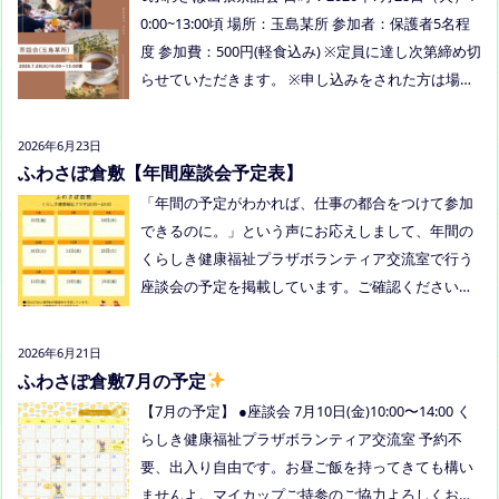
今回、ご参加できなかった方も、フリースクールっ
0:00~13:00頃 場所：玉島某所 参加者：保護者5名程
てどんなところ？平日の座談会は無理だけど、夜な
度 参加費：500円(軽食込み) ※定員に達し次第締め切
ら行けるかも！？と思われた方はぜひお越しくださ
らせていただきます。 ※申し込みをされた方は場所
い。
を個別にメールでお伝えします。 内容：いつもの座
談会とは違う場所でこじんまりとお話をしてお昼の
2026年6月23日
軽食を食べます。 締め切り：2026年7月24日（金）1
ふわさぽ倉敷【年間座談会予定表】
7:00まで お申し込みはこちらをクリックしてお申し
「年間の予定がわかれば、仕事の都合をつけて参加
込みください。または、公式LINE、Instagramにメ
できるのに。」という声にお応えしまして、年間の
ッセージを送ってください。
くらしき健康福祉プラザボランティア交流室で行う
座談会の予定を掲載しています。ご確認ください！
8月は通信制高校の勉強会を予定しています。 ※予
定ですので、変更の場合はインスタや公式LINE、ホ
2026年6月21日
ームページなどでお伝えします。
ふわさぽ倉敷7月の予定
【7月の予定】 ●座談会 7月10日(金)10:00〜14:00 く
らしき健康福祉プラザボランティア交流室 予約不
要、出入り自由です。お昼ご飯を持ってきても構い
ませんよ。マイカップご持参のご協力よろしくお願