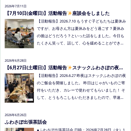
しくださいね！
い方はメッセージをください。 ●AIZとのコラボ企
2026年7月11日
画！夏祭り！ 日時:2026年8月22日(土)16:00〜20:00
【7月10日(金曜日)】活動報告
座談会をしました
頃 場所：LIVE STATION AIZ(倉敷市玉島阿賀崎2-3-55)
【活動報告】2026.7.10 もうすぐ子どもたちは夏休み
内容：音楽あり、ゲームあり、食べ物ありの多世代
ですが、お母さん方は夏休みをどう過ごす？夏休み
交流夏祭りです。
の後はどうだろう？といった話をしました。今日も
たくさん笑って、話して、心を緩めることができま
した。 7/28は出張座談会(玉島)をしますので、ご希
望の方がおられましたらプロフィールのリンクから
2026年6月28日
ご予約してくださいね。
【6月27日(土曜日)】活動報告
スナックふわさぽの夜の
ご飯会を開催しました
【活動報告】2026.6.27 昨夜はスナックふわさぽの夜
のご飯会を開催しました。 昨日はじゃがいものご寄
付をいただき、カレーで使わせてもらいました！ そ
して、とうもろこしもいただきましたので、早速茹
でてみんなで食べました！お土産分もいただき、あ
りがとうございました
今回もお父さまのご参加も
2026年6月26日
多く、お母さまの困ってる、だけではなく、ご家族
ふわさぽ出張茶話会
でお話しできたのもよかったなぁ、と思いました
●ふわさぽ出張茶話会 日時：2026年7月28日（火）1