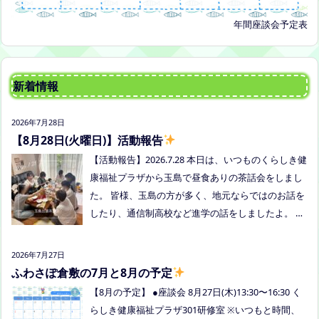
年間座談会予定表
新着情報
2026年7月28日
【8月28日(火曜日)】活動報告
【活動報告】2026.7.28 本日は、いつものくらしき健
康福祉プラザから玉島で昼食ありの茶話会をしまし
た。 皆様、玉島の方が多く、地元ならではのお話を
したり、通信制高校など進学の話をしましたよ。 通
信制高校のお話会は次月、8/27(木)13:30〜リアラボ
さんに来てもらい、取り組みや仕組みについて教え
2026年7月27日
ていただく予定にしていますので、ご興味のある方
ふわさぽ倉敷の7月と8月の予定
はぜひお越しください
【8月の予定】 ●座談会 8月27日(木)13:30〜16:30 く
らしき健康福祉プラザ301研修室 ※いつもと時間、