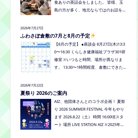
食ありの茶話会をしました。 皆様、玉
島の方が多く、地元ならではのお話をし
たり、通信制高校など進学の話をしまし
たよ。 通信制高校のお話会は次月、8/2
2026年7月27日
7(木)13:30〜リアラボさんに来てもら
ふわさぽ倉敷の7月と8月の予定
い、取り組みや仕組みについて教えてい
【8月の予定】 ●座談会 8月27日(木)13:3
ただく予定にしていますので、ご興味の
0〜16:30 くらしき健康福祉プラザ301研
ある方はぜひお越しください
修室 ※いつもと時間、場所が異なりま
す。 13:30〜1時間程度、倉敷にできた通
信制高校リアラボの池田さんをお呼びし
て、通信制高校について、取り組みにつ
2026年7月22日
いてなど、聞いてみましょう！ 事前に
夏祭り 2026のご案内
ご質問がある場合は、公式LINEでお知ら
AIZ、他団体さんとのコラボ企画！ 夏祭
せください。 ●スナックふわさぽ(夜のご
り 2026 SUMMER FESTIVAL 今年もやり
はん会） みんなでご飯を食べながらお
ます 2026.8.22（土） 時間 16:00頃スタ
しゃべりしましょう！ 日時：8月29日
ート 場所 LIVE STATION AIZ ※2025年の
(土)18:00〜20:30頃 場所：うえまつフリ
夏祭りの活動報告はこちら
ースクール(岡山市南区植松312-6) 参加