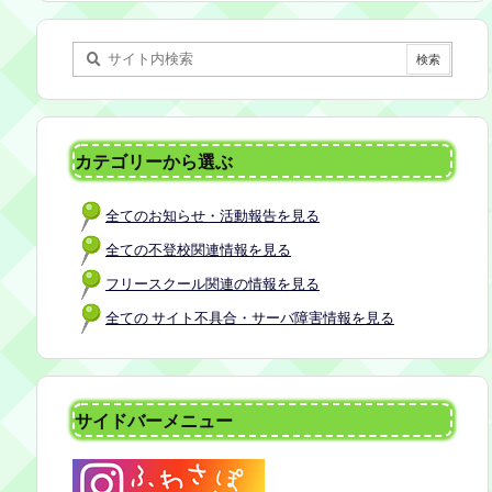
某所 参加者：保護者5名程度 参加費：50
0円(軽食込み) ※定員に達し次第締め切
らせていただきます。 ※申し込みをされ
た方は場所を個別にメールでお伝えしま
す。 内容：いつもの座談会とは違う場
所でこじんまりとお話をしてお昼の軽食
カテゴリーから選ぶ
を食べます。 締め切り：2026年7月24日
（金）17:00まで お申し込みはこちら
全てのお知らせ・活動報告を見る
https://forms.gle/AG7fezcyC56pCBaLA
全ての不登校関連情報を見る
フリースクール関連の情報を見る
全ての サイト不具合・サーバ障害情報を見る
サイドバーメニュー