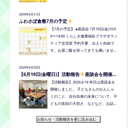
式LINE、Instagramにメッセージを送っ
の予定を掲載しています。ご確認くださ
てください。
い！ 8月は通信制高校の勉強会を予定し
2026年6月21日
ています。 ※予定ですので、変更の場合
ふわさぽ倉敷7月の予定
はインスタや公式LINE、ホームページな
【7月の予定】 ●座談会 7月10日(金)10:0
どでお伝えします。
0〜14:00 くらしき健康福祉プラザボラン
ティア交流室 予約不要、出入り自由で
す。お昼ご飯を持ってきても構いません
よ。マイカップご持参のご協力よろしく
お願いいたします。 ●ひだまりねっと座
2026年6月20日
談会(北村がゲストスピーカーで参加し
【6月19日(金曜日)】活動報告
座談会を開催し
ます) 場所：つむぎ吉備中央（加賀郡吉
ました
【活動報告】2026.6.19 本日は座談会を
備中央町田土3109-3） 日時：令和８年7
開催しました。 子どもさんのかんしゃ
月14日(火) 10時00分～11時30分終
くのこと、自分自身の未来について、子
了（予定） お申込みフォームはこちら
どもの笑顔の大切さ、などなど、お話し
→https://forms.gle/dX64uMjs71WqewA
しました
次回は 7/10金曜日10:00〜1
i7 ●ふわさぽ出張茶話会 日時：2026年7
4:00 くらしき健康福祉プラザボランティ
お知らせ・活動報告を更に読み込む
月28日（火）10:00~13:00頃 場所：玉島
ア交流室です！