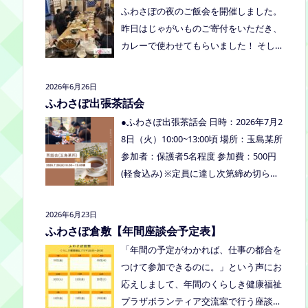
くださいね。
ふわさぽの夜のご飯会を開催しました。
り、食べ物ありの多世代交流夏祭りで
昨日はじゃがいものご寄付をいただき、
す。
カレーで使わせてもらいました！ そし
て、とうもろこしもいただきましたの
で、早速茹でてみんなで食べました！お
2026年6月26日
土産分もいただき、ありがとうございま
ふわさぽ出張茶話会
した
今回もお父さまのご参加も多
●ふわさぽ出張茶話会 日時：2026年7月2
く、お母さまの困ってる、だけではな
8日（火）10:00~13:00頃 場所：玉島某所
く、ご家族でお話しできたのもよかった
参加者：保護者5名程度 参加費：500円
なぁ、と思いました
今回、ご参加でき
(軽食込み) ※定員に達し次第締め切らせ
なかった方も、フリースクールってどん
ていただきます。 ※申し込みをされた方
なところ？平日の座談会は無理だけど、
は場所を個別にメールでお伝えします。
2026年6月23日
夜なら行けるかも！？と思われた方はぜ
内容：いつもの座談会とは違う場所でこ
ふわさぽ倉敷【年間座談会予定表】
ひお越しください。
じんまりとお話をしてお昼の軽食を食べ
「年間の予定がわかれば、仕事の都合を
ます。 締め切り：2026年7月24日（金）
つけて参加できるのに。」という声にお
17:00まで お申し込みはこちらをクリッ
応えしまして、年間のくらしき健康福祉
クしてお申し込みください。または、公
プラザボランティア交流室で行う座談会