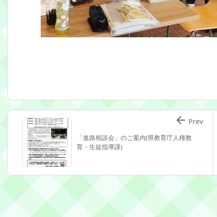

Prev
「進路相談会」のご案内(県教育庁人権教
育・生徒指導課)