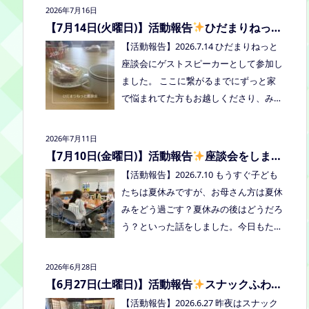
2026年7月16日
者：学校に行きづらいお子さんと保護
【7月14日(火曜日)】活動報告
ひだまりねっと
者、うえまつフリースクールの保護者と
座談会に参加しました
【活動報告】2026.7.14 ひだまりねっと
お子さま(10組程度） ※お子さまお一人
座談会にゲストスピーカーとして参加し
での参加はできません。必ず保護者の方
ました。 ここに繋がるまでにずっと家
とお越しください。 ※定員に達し次第締
で悩まれてた方もお越しくださり、みん
め切らせていただきます。 参加費：中
なはどうしてる？を共有できました。
学生以上500円、小学生200円、乳幼児
次回はつむぎ高梁にて8/19にあります。
無料 ※お申し込みはこちらから https://f
2026年7月11日
お近くの方はぜひお越しくださいね！
orms.gle/Vhs62HxfDKduZMeV8 ●ひだ
【7月10日(金曜日)】活動報告
座談会をしまし
た
まりねっと座談会(北村がゲストスピー
【活動報告】2026.7.10 もうすぐ子ども
カーで参加します) 場所：つむぎ高梁
たちは夏休みですが、お母さん方は夏休
（高梁市横町1072-1） 日時：令和8年8
みをどう過ごす？夏休みの後はどうだろ
月18日(火)10時00分～11時30分終了（予
う？といった話をしました。今日もたく
定） 参加したい方はメッセージをくだ
さん笑って、話して、心を緩めることが
さい。 ●AIZとのコラボ企画！夏祭り！
できました。 7/28は出張座談会(玉島)を
2026年6月28日
日時:2026年8月22日(土)16:00〜20:00頃
しますので、ご希望の方がおられました
【6月27日(土曜日)】活動報告
スナックふわさ
場所：LIVE STATION AIZ(倉敷市玉島阿賀
らプロフィールのリンクからご予約して
ぽの夜のご飯会を開催しました
【活動報告】2026.6.27 昨夜はスナック
崎2-3-55) 内容：音楽あり、ゲームあ