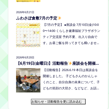
式LINE、Instagramにメッセージを送っ
の予定を掲載しています。ご確認くださ
てください。
い！ 8月は通信制高校の勉強会を予定し
2026年6月21日
ています。 ※予定ですので、変更の場合
ふわさぽ倉敷7月の予定
はインスタや公式LINE、ホームページな
【7月の予定】 ●座談会 7月10日(金)10:0
どでお伝えします。
0〜14:00 くらしき健康福祉プラザボラン
ティア交流室 予約不要、出入り自由で
す。お昼ご飯を持ってきても構いません
よ。マイカップご持参のご協力よろしく
お願いいたします。 ●ひだまりねっと座
2026年6月20日
談会(北村がゲストスピーカーで参加し
【6月19日(金曜日)】活動報告
座談会を開催し
ます) 場所：つむぎ吉備中央（加賀郡吉
ました
【活動報告】2026.6.19 本日は座談会を
備中央町田土3109-3） 日時：令和８年7
開催しました。 子どもさんのかんしゃ
月14日(火) 10時00分～11時30分終
くのこと、自分自身の未来について、子
了（予定） お申込みフォームはこちら
どもの笑顔の大切さ、などなど、お話し
→https://forms.gle/dX64uMjs71WqewA
しました
次回は 7/10金曜日10:00〜1
i7 ●ふわさぽ出張茶話会 日時：2026年7
4:00 くらしき健康福祉プラザボランティ
お知らせ・活動報告を更に読み込む
月28日（火）10:00~13:00頃 場所：玉島
ア交流室です！