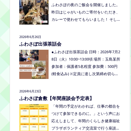
くださいね。
ふわさぽの夜のご飯会を開催しました。
り、食べ物ありの多世代交流夏祭りで
昨日はじゃがいものご寄付をいただき、
す。
カレーで使わせてもらいました！ そし
て、とうもろこしもいただきましたの
で、早速茹でてみんなで食べました！お
2026年6月26日
土産分もいただき、ありがとうございま
ふわさぽ出張茶話会
した
今回もお父さまのご参加も多
●ふわさぽ出張茶話会 日時：2026年7月2
く、お母さまの困ってる、だけではな
8日（火）10:00~13:00頃 場所：玉島某所
く、ご家族でお話しできたのもよかった
参加者：保護者5名程度 参加費：500円
なぁ、と思いました
今回、ご参加でき
(軽食込み) ※定員に達し次第締め切らせ
なかった方も、フリースクールってどん
ていただきます。 ※申し込みをされた方
なところ？平日の座談会は無理だけど、
は場所を個別にメールでお伝えします。
2026年6月23日
夜なら行けるかも！？と思われた方はぜ
内容：いつもの座談会とは違う場所でこ
ふわさぽ倉敷【年間座談会予定表】
ひお越しください。
じんまりとお話をしてお昼の軽食を食べ
「年間の予定がわかれば、仕事の都合を
ます。 締め切り：2026年7月24日（金）
つけて参加できるのに。」という声にお
17:00まで お申し込みはこちらをクリッ
応えしまして、年間のくらしき健康福祉
クしてお申し込みください。または、公
プラザボランティア交流室で行う座談会