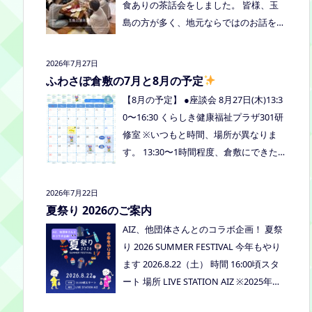
食ありの茶話会をしました。 皆様、玉
島の方が多く、地元ならではのお話をし
たり、通信制高校など進学の話をしまし
たよ。 通信制高校のお話会は次月、8/2
2026年7月27日
7(木)13:30〜リアラボさんに来てもら
ふわさぽ倉敷の7月と8月の予定
い、取り組みや仕組みについて教えてい
【8月の予定】 ●座談会 8月27日(木)13:3
ただく予定にしていますので、ご興味の
0〜16:30 くらしき健康福祉プラザ301研
ある方はぜひお越しください
修室 ※いつもと時間、場所が異なりま
す。 13:30〜1時間程度、倉敷にできた通
信制高校リアラボの池田さんをお呼びし
て、通信制高校について、取り組みにつ
2026年7月22日
いてなど、聞いてみましょう！ 事前に
夏祭り 2026のご案内
ご質問がある場合は、公式LINEでお知ら
AIZ、他団体さんとのコラボ企画！ 夏祭
せください。 ●スナックふわさぽ(夜のご
り 2026 SUMMER FESTIVAL 今年もやり
はん会） みんなでご飯を食べながらお
ます 2026.8.22（土） 時間 16:00頃スタ
しゃべりしましょう！ 日時：8月29日
ート 場所 LIVE STATION AIZ ※2025年の
(土)18:00〜20:30頃 場所：うえまつフリ
夏祭りの活動報告はこちら
ースクール(岡山市南区植松312-6) 参加