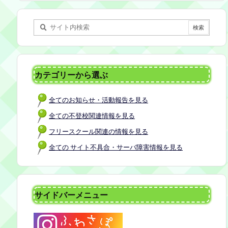
某所 参加者：保護者5名程度 参加費：50
0円(軽食込み) ※定員に達し次第締め切
らせていただきます。 ※申し込みをされ
た方は場所を個別にメールでお伝えしま
す。 内容：いつもの座談会とは違う場
所でこじんまりとお話をしてお昼の軽食
カテゴリーから選ぶ
を食べます。 締め切り：2026年7月24日
（金）17:00まで お申し込みはこちら
全てのお知らせ・活動報告を見る
https://forms.gle/AG7fezcyC56pCBaLA
全ての不登校関連情報を見る
フリースクール関連の情報を見る
全ての サイト不具合・サーバ障害情報を見る
サイドバーメニュー