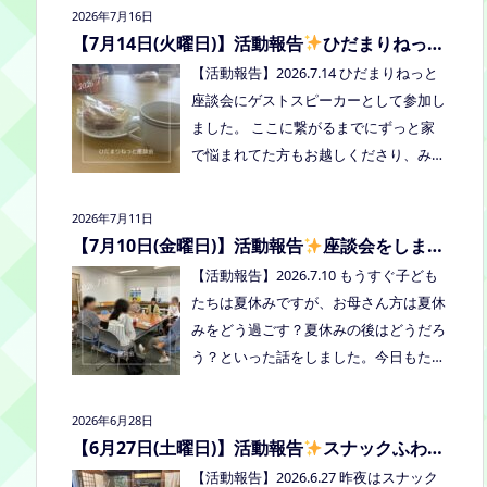
2026年7月16日
者：学校に行きづらいお子さんと保護
【7月14日(火曜日)】活動報告
ひだまりねっと
者、うえまつフリースクールの保護者と
座談会に参加しました
【活動報告】2026.7.14 ひだまりねっと
お子さま(10組程度） ※お子さまお一人
座談会にゲストスピーカーとして参加し
での参加はできません。必ず保護者の方
ました。 ここに繋がるまでにずっと家
とお越しください。 ※定員に達し次第締
で悩まれてた方もお越しくださり、みん
め切らせていただきます。 参加費：中
なはどうしてる？を共有できました。
学生以上500円、小学生200円、乳幼児
次回はつむぎ高梁にて8/19にあります。
無料 ※お申し込みはこちらから https://f
2026年7月11日
お近くの方はぜひお越しくださいね！
orms.gle/Vhs62HxfDKduZMeV8 ●ひだ
【7月10日(金曜日)】活動報告
座談会をしまし
た
まりねっと座談会(北村がゲストスピー
【活動報告】2026.7.10 もうすぐ子ども
カーで参加します) 場所：つむぎ高梁
たちは夏休みですが、お母さん方は夏休
（高梁市横町1072-1） 日時：令和8年8
みをどう過ごす？夏休みの後はどうだろ
月18日(火)10時00分～11時30分終了（予
う？といった話をしました。今日もたく
定） 参加したい方はメッセージをくだ
さん笑って、話して、心を緩めることが
さい。 ●AIZとのコラボ企画！夏祭り！
できました。 7/28は出張座談会(玉島)を
2026年6月28日
日時:2026年8月22日(土)16:00〜20:00頃
しますので、ご希望の方がおられました
【6月27日(土曜日)】活動報告
スナックふわさ
場所：LIVE STATION AIZ(倉敷市玉島阿賀
らプロフィールのリンクからご予約して
ぽの夜のご飯会を開催しました
【活動報告】2026.6.27 昨夜はスナック
崎2-3-55) 内容：音楽あり、ゲームあ