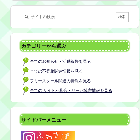
某所 参加者：保護者5名程度 参加費：50
0円(軽食込み) ※定員に達し次第締め切
らせていただきます。 ※申し込みをされ
た方は場所を個別にメールでお伝えしま
す。 内容：いつもの座談会とは違う場
所でこじんまりとお話をしてお昼の軽食
カテゴリーから選ぶ
を食べます。 締め切り：2026年7月24日
（金）17:00まで お申し込みはこちら
全てのお知らせ・活動報告を見る
https://forms.gle/AG7fezcyC56pCBaLA
全ての不登校関連情報を見る
フリースクール関連の情報を見る
全ての サイト不具合・サーバ障害情報を見る
サイドバーメニュー