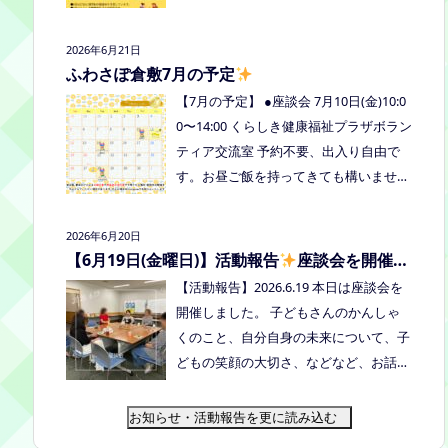
式LINE、Instagramにメッセージを送っ
の予定を掲載しています。ご確認くださ
てください。
い！ 8月は通信制高校の勉強会を予定し
2026年6月21日
ています。 ※予定ですので、変更の場合
ふわさぽ倉敷7月の予定
はインスタや公式LINE、ホームページな
【7月の予定】 ●座談会 7月10日(金)10:0
どでお伝えします。
0〜14:00 くらしき健康福祉プラザボラン
ティア交流室 予約不要、出入り自由で
す。お昼ご飯を持ってきても構いません
よ。マイカップご持参のご協力よろしく
お願いいたします。 ●ひだまりねっと座
2026年6月20日
談会(北村がゲストスピーカーで参加し
【6月19日(金曜日)】活動報告
座談会を開催し
ます) 場所：つむぎ吉備中央（加賀郡吉
ました
【活動報告】2026.6.19 本日は座談会を
備中央町田土3109-3） 日時：令和８年7
開催しました。 子どもさんのかんしゃ
月14日(火) 10時00分～11時30分終
くのこと、自分自身の未来について、子
了（予定） お申込みフォームはこちら
どもの笑顔の大切さ、などなど、お話し
→https://forms.gle/dX64uMjs71WqewA
しました
次回は 7/10金曜日10:00〜1
i7 ●ふわさぽ出張茶話会 日時：2026年7
4:00 くらしき健康福祉プラザボランティ
お知らせ・活動報告を更に読み込む
月28日（火）10:00~13:00頃 場所：玉島
ア交流室です！