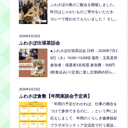
くださいね。
ふわさぽの夜のご飯会を開催しました。
り、食べ物ありの多世代交流夏祭りで
昨日はじゃがいものご寄付をいただき、
す。
カレーで使わせてもらいました！ そし
て、とうもろこしもいただきましたの
で、早速茹でてみんなで食べました！お
2026年6月26日
土産分もいただき、ありがとうございま
ふわさぽ出張茶話会
した
今回もお父さまのご参加も多
●ふわさぽ出張茶話会 日時：2026年7月2
く、お母さまの困ってる、だけではな
8日（火）10:00~13:00頃 場所：玉島某所
く、ご家族でお話しできたのもよかった
参加者：保護者5名程度 参加費：500円
なぁ、と思いました
今回、ご参加でき
(軽食込み) ※定員に達し次第締め切らせ
なかった方も、フリースクールってどん
ていただきます。 ※申し込みをされた方
なところ？平日の座談会は無理だけど、
は場所を個別にメールでお伝えします。
2026年6月23日
夜なら行けるかも！？と思われた方はぜ
内容：いつもの座談会とは違う場所でこ
ふわさぽ倉敷【年間座談会予定表】
ひお越しください。
じんまりとお話をしてお昼の軽食を食べ
「年間の予定がわかれば、仕事の都合を
ます。 締め切り：2026年7月24日（金）
つけて参加できるのに。」という声にお
17:00まで お申し込みはこちらをクリッ
応えしまして、年間のくらしき健康福祉
クしてお申し込みください。または、公
プラザボランティア交流室で行う座談会