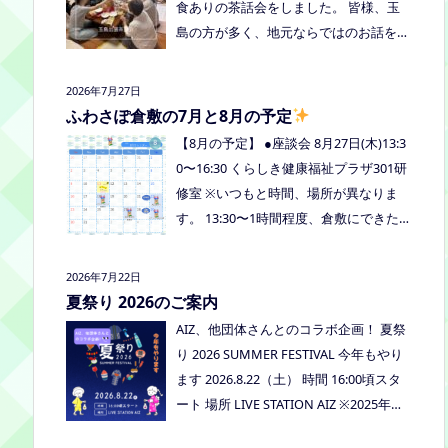
食ありの茶話会をしました。 皆様、玉
島の方が多く、地元ならではのお話をし
たり、通信制高校など進学の話をしまし
たよ。 通信制高校のお話会は次月、8/2
2026年7月27日
7(木)13:30〜リアラボさんに来てもら
ふわさぽ倉敷の7月と8月の予定
い、取り組みや仕組みについて教えてい
【8月の予定】 ●座談会 8月27日(木)13:3
ただく予定にしていますので、ご興味の
0〜16:30 くらしき健康福祉プラザ301研
ある方はぜひお越しください
修室 ※いつもと時間、場所が異なりま
す。 13:30〜1時間程度、倉敷にできた通
信制高校リアラボの池田さんをお呼びし
て、通信制高校について、取り組みにつ
2026年7月22日
いてなど、聞いてみましょう！ 事前に
夏祭り 2026のご案内
ご質問がある場合は、公式LINEでお知ら
AIZ、他団体さんとのコラボ企画！ 夏祭
せください。 ●スナックふわさぽ(夜のご
り 2026 SUMMER FESTIVAL 今年もやり
はん会） みんなでご飯を食べながらお
ます 2026.8.22（土） 時間 16:00頃スタ
しゃべりしましょう！ 日時：8月29日
ート 場所 LIVE STATION AIZ ※2025年の
(土)18:00〜20:30頃 場所：うえまつフリ
夏祭りの活動報告はこちら
ースクール(岡山市南区植松312-6) 参加