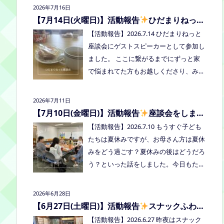
2026年7月16日
者：学校に行きづらいお子さんと保護
【7月14日(火曜日)】活動報告
ひだまりねっと
者、うえまつフリースクールの保護者と
座談会に参加しました
【活動報告】2026.7.14 ひだまりねっと
お子さま(10組程度） ※お子さまお一人
座談会にゲストスピーカーとして参加し
での参加はできません。必ず保護者の方
ました。 ここに繋がるまでにずっと家
とお越しください。 ※定員に達し次第締
で悩まれてた方もお越しくださり、みん
め切らせていただきます。 参加費：中
なはどうしてる？を共有できました。
学生以上500円、小学生200円、乳幼児
次回はつむぎ高梁にて8/19にあります。
無料 ※お申し込みはこちらから https://f
2026年7月11日
お近くの方はぜひお越しくださいね！
orms.gle/Vhs62HxfDKduZMeV8 ●ひだ
【7月10日(金曜日)】活動報告
座談会をしまし
た
まりねっと座談会(北村がゲストスピー
【活動報告】2026.7.10 もうすぐ子ども
カーで参加します) 場所：つむぎ高梁
たちは夏休みですが、お母さん方は夏休
（高梁市横町1072-1） 日時：令和8年8
みをどう過ごす？夏休みの後はどうだろ
月18日(火)10時00分～11時30分終了（予
う？といった話をしました。今日もたく
定） 参加したい方はメッセージをくだ
さん笑って、話して、心を緩めることが
さい。 ●AIZとのコラボ企画！夏祭り！
できました。 7/28は出張座談会(玉島)を
2026年6月28日
日時:2026年8月22日(土)16:00〜20:00頃
しますので、ご希望の方がおられました
【6月27日(土曜日)】活動報告
スナックふわさ
場所：LIVE STATION AIZ(倉敷市玉島阿賀
らプロフィールのリンクからご予約して
ぽの夜のご飯会を開催しました
【活動報告】2026.6.27 昨夜はスナック
崎2-3-55) 内容：音楽あり、ゲームあ