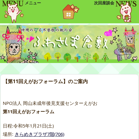
メニュー
次回座談会
【第11回えがおフォーラム】のご案内
NPO法人 岡山未成年後見支援センターえがお
第11回えがおフォーラム
日程:令和5年1月21日(土)
場所:
きらめきプラザ7階(706)