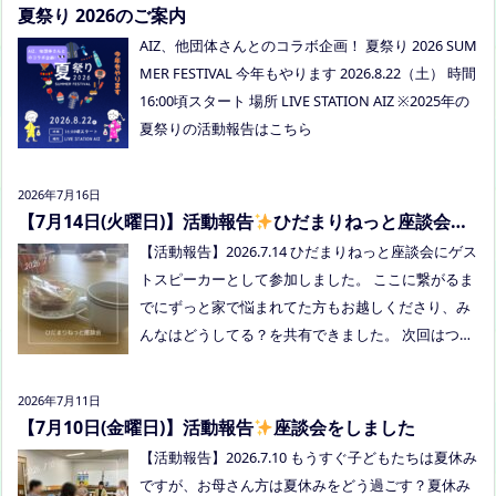
でお知らせください。 ●スナックふわさぽ(夜のごは
夏祭り 2026のご案内
ん会） みんなでご飯を食べながらおしゃべりしまし
AIZ、他団体さんとのコラボ企画！ 夏祭り 2026 SUM
ょう！ 日時：8月29日(土)18:00〜20:30頃 場所：うえ
MER FESTIVAL 今年もやります 2026.8.22（土） 時間
まつフリースクール(岡山市南区植松312-6) 参加者：
16:00頃スタート 場所 LIVE STATION AIZ ※2025年の
学校に行きづらいお子さんと保護者、うえまつフリ
夏祭りの活動報告はこちら
ースクールの保護者とお子さま(10組程度） ※お子さ
まお一人での参加はできません。必ず保護者の方と
2026年7月16日
お越しください。 ※定員に達し次第締め切らせてい
【7月14日(火曜日)】活動報告
ひだまりねっと座談会に
ただきます。 参加費：中学生以上500円、小学生200
参加しました
【活動報告】2026.7.14 ひだまりねっと座談会にゲス
円、乳幼児無料 ※お申し込みはこちらから https://f
トスピーカーとして参加しました。 ここに繋がるま
orms.gle/Vhs62HxfDKduZMeV8 ●ひだまりねっと座
でにずっと家で悩まれてた方もお越しくださり、み
談会(北村がゲストスピーカーで参加します) 場所：
んなはどうしてる？を共有できました。 次回はつむ
つむぎ高梁（高梁市横町1072-1） 日時：令和8年8月
ぎ高梁にて8/19にあります。お近くの方はぜひお越
18日(火)10時00分～11時30分終了（予定） 参加した
しくださいね！
い方はメッセージをください。 ●AIZとのコラボ企
2026年7月11日
画！夏祭り！ 日時:2026年8月22日(土)16:00〜20:00
【7月10日(金曜日)】活動報告
座談会をしました
頃 場所：LIVE STATION AIZ(倉敷市玉島阿賀崎2-3-55)
【活動報告】2026.7.10 もうすぐ子どもたちは夏休み
内容：音楽あり、ゲームあり、食べ物ありの多世代
ですが、お母さん方は夏休みをどう過ごす？夏休み