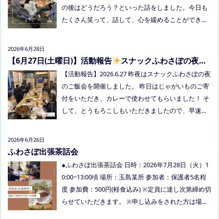
交流夏祭りです。
の後はどうだろう？といった話をしました。今日も
たくさん笑って、話して、心を緩めることができま
した。 7/28は出張座談会(玉島)をしますので、ご希
望の方がおられましたらプロフィールのリンクから
2026年6月28日
ご予約してくださいね。
【6月27日(土曜日)】活動報告
スナックふわさぽの夜の
ご飯会を開催しました
【活動報告】2026.6.27 昨夜はスナックふわさぽの夜
のご飯会を開催しました。 昨日はじゃがいものご寄
付をいただき、カレーで使わせてもらいました！ そ
して、とうもろこしもいただきましたので、早速茹
でてみんなで食べました！お土産分もいただき、あ
りがとうございました
今回もお父さまのご参加も
2026年6月26日
多く、お母さまの困ってる、だけではなく、ご家族
ふわさぽ出張茶話会
でお話しできたのもよかったなぁ、と思いました
●ふわさぽ出張茶話会 日時：2026年7月28日（火）1
今回、ご参加できなかった方も、フリースクールっ
0:00~13:00頃 場所：玉島某所 参加者：保護者5名程
てどんなところ？平日の座談会は無理だけど、夜な
度 参加費：500円(軽食込み) ※定員に達し次第締め切
ら行けるかも！？と思われた方はぜひお越しくださ
らせていただきます。 ※申し込みをされた方は場所
い。
を個別にメールでお伝えします。 内容：いつもの座