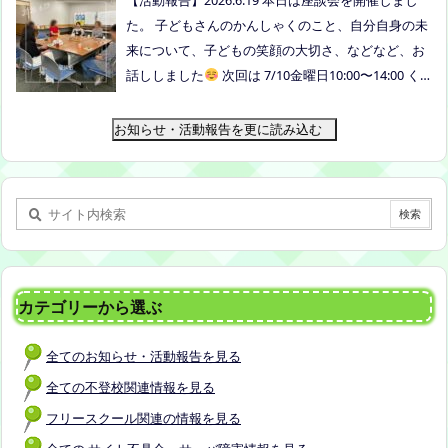
申込みフォームはこちら→https://forms.gle/dX64u
た。 子どもさんのかんしゃくのこと、自分自身の未
Mjs71WqewAi7 ●ふわさぽ出張茶話会 日時：2026年
来について、子どもの笑顔の大切さ、などなど、お
7月28日（火）10:00~13:00頃 場所：玉島某所 参加
話ししました
次回は 7/10金曜日10:00〜14:00 く
者：保護者5名程度 参加費：500円(軽食込み) ※定員
らしき健康福祉プラザボランティア交流室です！
に達し次第締め切らせていただきます。 ※申し込み
お知らせ・活動報告を更に読み込む
をされた方は場所を個別にメールでお伝えします。
内容：いつもの座談会とは違う場所でこじんまりと
お話をしてお昼の軽食を食べます。 締め切り：2026
年7月24日（金）17:00まで お申し込みはこちら
h
ttps://forms.gle/AG7fezcyC56pCBaLA
カテゴリーから選ぶ
全てのお知らせ・活動報告を見る
全ての不登校関連情報を見る
フリースクール関連の情報を見る