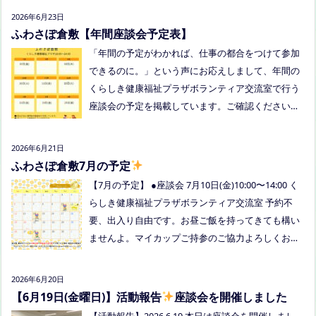
談会とは違う場所でこじんまりとお話をしてお昼の
2026年6月23日
軽食を食べます。 締め切り：2026年7月24日（金）1
ふわさぽ倉敷【年間座談会予定表】
7:00まで お申し込みはこちらをクリックしてお申し
「年間の予定がわかれば、仕事の都合をつけて参加
込みください。または、公式LINE、Instagramにメ
できるのに。」という声にお応えしまして、年間の
ッセージを送ってください。
くらしき健康福祉プラザボランティア交流室で行う
座談会の予定を掲載しています。ご確認ください！
8月は通信制高校の勉強会を予定しています。 ※予
定ですので、変更の場合はインスタや公式LINE、ホ
2026年6月21日
ームページなどでお伝えします。
ふわさぽ倉敷7月の予定
【7月の予定】 ●座談会 7月10日(金)10:00〜14:00 く
らしき健康福祉プラザボランティア交流室 予約不
要、出入り自由です。お昼ご飯を持ってきても構い
ませんよ。マイカップご持参のご協力よろしくお願
いいたします。 ●ひだまりねっと座談会(北村がゲス
トスピーカーで参加します) 場所：つむぎ吉備中央
2026年6月20日
（加賀郡吉備中央町田土3109-3） 日時：令和８年7
【6月19日(金曜日)】活動報告
座談会を開催しました
月14日(火) 10時00分～11時30分終了（予定） お
【活動報告】2026.6.19 本日は座談会を開催しまし