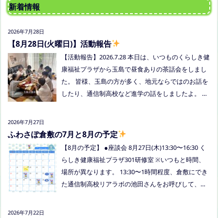
新着情報
2026年7月28日
【8月28日(火曜日)】活動報告
【活動報告】2026.7.28 本日は、いつものくらしき健
康福祉プラザから玉島で昼食ありの茶話会をしまし
た。 皆様、玉島の方が多く、地元ならではのお話を
したり、通信制高校など進学の話をしましたよ。 通
信制高校のお話会は次月、8/27(木)13:30〜リアラボ
さんに来てもらい、取り組みや仕組みについて教え
2026年7月27日
ていただく予定にしていますので、ご興味のある方
ふわさぽ倉敷の7月と8月の予定
はぜひお越しください
【8月の予定】 ●座談会 8月27日(木)13:30〜16:30 く
らしき健康福祉プラザ301研修室 ※いつもと時間、
場所が異なります。 13:30〜1時間程度、倉敷にでき
た通信制高校リアラボの池田さんをお呼びして、通
信制高校について、取り組みについてなど、聞いて
みましょう！ 事前にご質問がある場合は、公式LINE
2026年7月22日