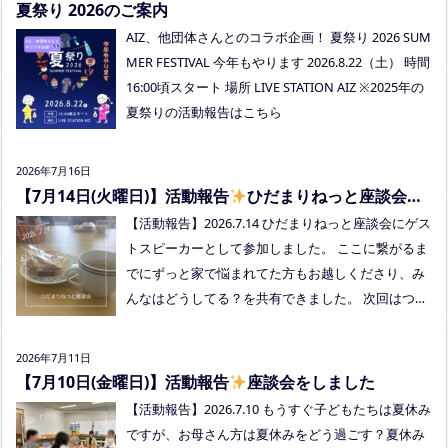
でお知らせください。 ●スナックふわさぽ(夜のごは
夏祭り 2026のご案内
ん会） みんなでご飯を食べながらおしゃべりしまし
AIZ、他団体さんとのコラボ企画！ 夏祭り 2026 SUM
ょう！ 日時：8月29日(土)18:00〜20:30頃 場所：うえ
MER FESTIVAL 今年もやります 2026.8.22（土） 時間
まつフリースクール(岡山市南区植松312-6) 参加者：
16:00頃スタート 場所 LIVE STATION AIZ ※2025年の
学校に行きづらいお子さんと保護者、うえまつフリ
夏祭りの活動報告はこちら
ースクールの保護者とお子さま(10組程度） ※お子さ
まお一人での参加はできません。必ず保護者の方と
2026年7月16日
お越しください。 ※定員に達し次第締め切らせてい
【7月14日(火曜日)】活動報告
ひだまりねっと座談会に
ただきます。 参加費：中学生以上500円、小学生200
参加しました
【活動報告】2026.7.14 ひだまりねっと座談会にゲス
円、乳幼児無料 ※お申し込みはこちらから https://f
トスピーカーとして参加しました。 ここに繋がるま
orms.gle/Vhs62HxfDKduZMeV8 ●ひだまりねっと座
でにずっと家で悩まれてた方もお越しくださり、み
談会(北村がゲストスピーカーで参加します) 場所：
んなはどうしてる？を共有できました。 次回はつむ
つむぎ高梁（高梁市横町1072-1） 日時：令和8年8月
ぎ高梁にて8/19にあります。お近くの方はぜひお越
18日(火)10時00分～11時30分終了（予定） 参加した
しくださいね！
い方はメッセージをください。 ●AIZとのコラボ企
2026年7月11日
画！夏祭り！ 日時:2026年8月22日(土)16:00〜20:00
【7月10日(金曜日)】活動報告
座談会をしました
頃 場所：LIVE STATION AIZ(倉敷市玉島阿賀崎2-3-55)
【活動報告】2026.7.10 もうすぐ子どもたちは夏休み
内容：音楽あり、ゲームあり、食べ物ありの多世代
ですが、お母さん方は夏休みをどう過ごす？夏休み