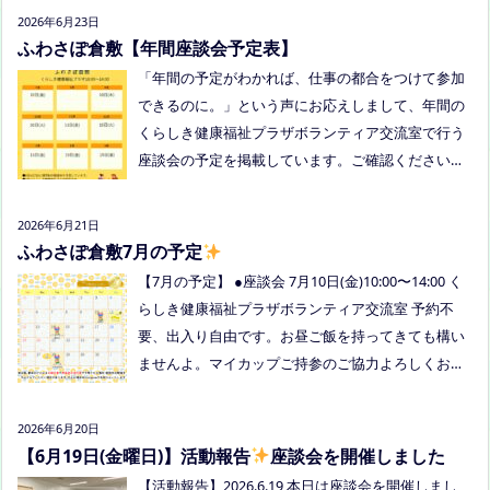
談会とは違う場所でこじんまりとお話をしてお昼の
2026年6月23日
軽食を食べます。 締め切り：2026年7月24日（金）1
ふわさぽ倉敷【年間座談会予定表】
7:00まで お申し込みはこちらをクリックしてお申し
「年間の予定がわかれば、仕事の都合をつけて参加
込みください。または、公式LINE、Instagramにメ
できるのに。」という声にお応えしまして、年間の
ッセージを送ってください。
くらしき健康福祉プラザボランティア交流室で行う
座談会の予定を掲載しています。ご確認ください！
8月は通信制高校の勉強会を予定しています。 ※予
定ですので、変更の場合はインスタや公式LINE、ホ
2026年6月21日
ームページなどでお伝えします。
ふわさぽ倉敷7月の予定
【7月の予定】 ●座談会 7月10日(金)10:00〜14:00 く
らしき健康福祉プラザボランティア交流室 予約不
要、出入り自由です。お昼ご飯を持ってきても構い
ませんよ。マイカップご持参のご協力よろしくお願
いいたします。 ●ひだまりねっと座談会(北村がゲス
トスピーカーで参加します) 場所：つむぎ吉備中央
2026年6月20日
（加賀郡吉備中央町田土3109-3） 日時：令和８年7
【6月19日(金曜日)】活動報告
座談会を開催しました
月14日(火) 10時00分～11時30分終了（予定） お
【活動報告】2026.6.19 本日は座談会を開催しまし