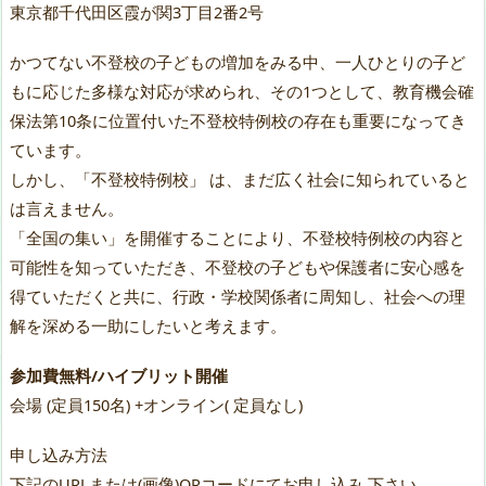
東京都千代田区霞が関3丁目2番2号
かつてない不登校の子どもの増加をみる中、一人ひとりの子ど
もに応じた多様な対応が求められ、その1つとして、教育機会確
保法第10条に位置付いた不登校特例校の存在も重要になってき
ています。
しかし、「不登校特例校」 は、まだ広く社会に知られていると
は言えません。
「全国の集い」を開催することにより、不登校特例校の内容と
可能性を知っていただき、不登校の子どもや保護者に安心感を
得ていただくと共に、行政・学校関係者に周知し、社会への理
解を深める一助にしたいと考えます。
参加費無料/ハイブリット開催
会場 (定員150名) +オンライン( 定員なし)
申し込み方法
下記のURLまたは(画像)QRコードにてお申し込み 下さい。