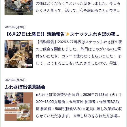
交流夏祭りです。
の後はどうだろう？といった話をしました。今日も
たくさん笑って、話して、心を緩めることができま
した。 7/28は出張座談会(玉島)をしますので、ご希
望の方がおられましたらプロフィールのリンクから
2026年6月28日
ご予約してくださいね。
【6月27日(土曜日)】活動報告
スナックふわさぽの夜の
ご飯会を開催しました
【活動報告】2026.6.27 昨夜はスナックふわさぽの夜
のご飯会を開催しました。 昨日はじゃがいものご寄
付をいただき、カレーで使わせてもらいました！ そ
して、とうもろこしもいただきましたので、早速茹
でてみんなで食べました！お土産分もいただき、あ
りがとうございました
今回もお父さまのご参加も
2026年6月26日
多く、お母さまの困ってる、だけではなく、ご家族
ふわさぽ出張茶話会
でお話しできたのもよかったなぁ、と思いました
●ふわさぽ出張茶話会 日時：2026年7月28日（火）1
今回、ご参加できなかった方も、フリースクールっ
0:00~13:00頃 場所：玉島某所 参加者：保護者5名程
てどんなところ？平日の座談会は無理だけど、夜な
度 参加費：500円(軽食込み) ※定員に達し次第締め切
ら行けるかも！？と思われた方はぜひお越しくださ
らせていただきます。 ※申し込みをされた方は場所
い。
を個別にメールでお伝えします。 内容：いつもの座