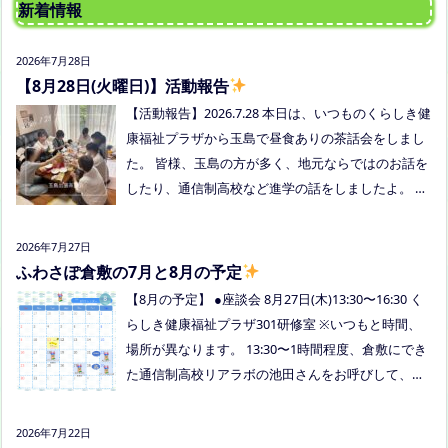
新着情報
2026年7月28日
【8月28日(火曜日)】活動報告
【活動報告】2026.7.28 本日は、いつものくらしき健
康福祉プラザから玉島で昼食ありの茶話会をしまし
た。 皆様、玉島の方が多く、地元ならではのお話を
したり、通信制高校など進学の話をしましたよ。 通
信制高校のお話会は次月、8/27(木)13:30〜リアラボ
さんに来てもらい、取り組みや仕組みについて教え
2026年7月27日
ていただく予定にしていますので、ご興味のある方
ふわさぽ倉敷の7月と8月の予定
はぜひお越しください
【8月の予定】 ●座談会 8月27日(木)13:30〜16:30 く
らしき健康福祉プラザ301研修室 ※いつもと時間、
場所が異なります。 13:30〜1時間程度、倉敷にでき
た通信制高校リアラボの池田さんをお呼びして、通
信制高校について、取り組みについてなど、聞いて
みましょう！ 事前にご質問がある場合は、公式LINE
2026年7月22日