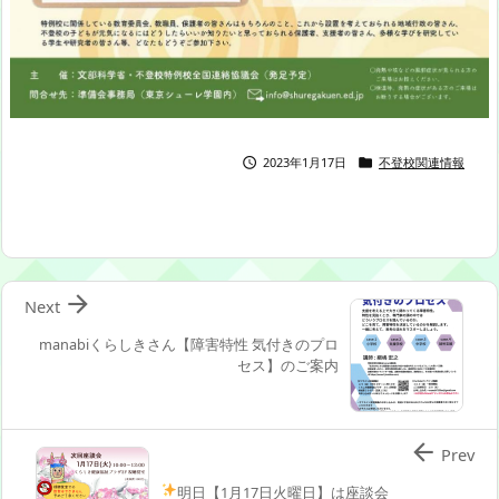
2023年1月17日
不登校関連情報



Next
manabiくらしきさん【障害特性 気付きのプロ
セス】のご案内

Prev
明日【1月17日火曜日】は座談会