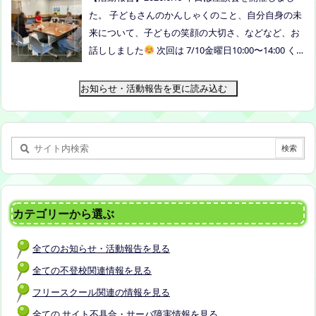
申込みフォームはこちら→https://forms.gle/dX64u
た。 子どもさんのかんしゃくのこと、自分自身の未
Mjs71WqewAi7 ●ふわさぽ出張茶話会 日時：2026年
来について、子どもの笑顔の大切さ、などなど、お
7月28日（火）10:00~13:00頃 場所：玉島某所 参加
話ししました
次回は 7/10金曜日10:00〜14:00 く
者：保護者5名程度 参加費：500円(軽食込み) ※定員
らしき健康福祉プラザボランティア交流室です！
に達し次第締め切らせていただきます。 ※申し込み
お知らせ・活動報告を更に読み込む
をされた方は場所を個別にメールでお伝えします。
内容：いつもの座談会とは違う場所でこじんまりと
お話をしてお昼の軽食を食べます。 締め切り：2026
年7月24日（金）17:00まで お申し込みはこちら
h
ttps://forms.gle/AG7fezcyC56pCBaLA
カテゴリーから選ぶ
全てのお知らせ・活動報告を見る
全ての不登校関連情報を見る
フリースクール関連の情報を見る
全ての サイト不具合・サーバ障害情報を見る