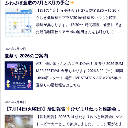
ふわさぽ倉敷の7月と8月の予定
はぜひお越しください
【8月の予定】 ●座談会 8月27日(木)13:30〜16:30 く
らしき健康福祉プラザ301研修室 ※いつもと時間、
場所が異なります。 13:30〜1時間程度、倉敷にでき
た通信制高校リアラボの池田さんをお呼びして、通
信制高校について、取り組みについてなど、聞いて
みましょう！ 事前にご質問がある場合は、公式LINE
2026年7月22日
でお知らせください。 ●スナックふわさぽ(夜のごは
夏祭り 2026のご案内
ん会） みんなでご飯を食べながらおしゃべりしまし
AIZ、他団体さんとのコラボ企画！ 夏祭り 2026 SUM
ょう！ 日時：8月29日(土)18:00〜20:30頃 場所：うえ
MER FESTIVAL 今年もやります 2026.8.22（土） 時間
まつフリースクール(岡山市南区植松312-6) 参加者：
16:00頃スタート 場所 LIVE STATION AIZ ※2025年の
学校に行きづらいお子さんと保護者、うえまつフリ
夏祭りの活動報告はこちら
ースクールの保護者とお子さま(10組程度） ※お子さ
まお一人での参加はできません。必ず保護者の方と
2026年7月16日
お越しください。 ※定員に達し次第締め切らせてい
【7月14日(火曜日)】活動報告
ひだまりねっと座談会に
ただきます。 参加費：中学生以上500円、小学生200
参加しました
【活動報告】2026.7.14 ひだまりねっと座談会にゲス
円、乳幼児無料 ※お申し込みはこちらから https://f
トスピーカーとして参加しました。 ここに繋がるま
orms.gle/Vhs62HxfDKduZMeV8 ●ひだまりねっと座