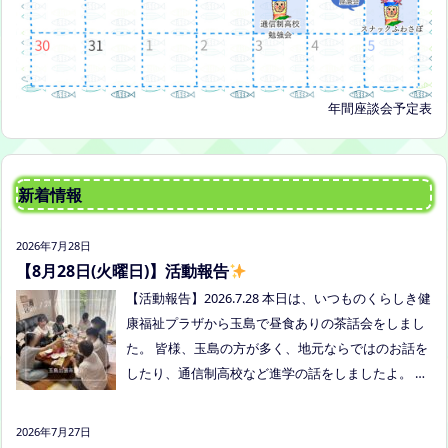
年間座談会予定表
新着情報
2026年7月28日
【8月28日(火曜日)】活動報告
【活動報告】2026.7.28 本日は、いつものくらしき健
康福祉プラザから玉島で昼食ありの茶話会をしまし
た。 皆様、玉島の方が多く、地元ならではのお話を
したり、通信制高校など進学の話をしましたよ。 通
信制高校のお話会は次月、8/27(木)13:30〜リアラボ
さんに来てもらい、取り組みや仕組みについて教え
2026年7月27日
ていただく予定にしていますので、ご興味のある方