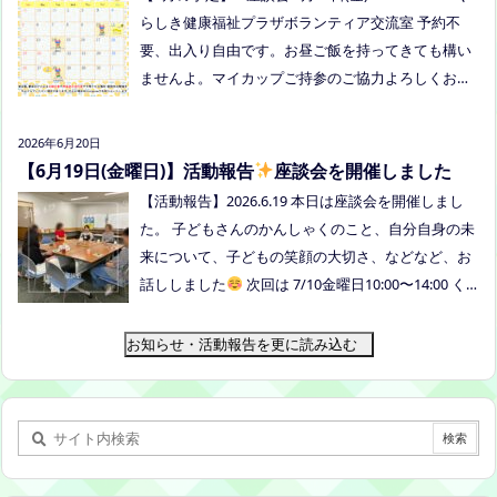
らしき健康福祉プラザボランティア交流室 予約不
要、出入り自由です。お昼ご飯を持ってきても構い
ませんよ。マイカップご持参のご協力よろしくお願
いいたします。 ●ひだまりねっと座談会(北村がゲス
トスピーカーで参加します) 場所：つむぎ吉備中央
2026年6月20日
（加賀郡吉備中央町田土3109-3） 日時：令和８年7
【6月19日(金曜日)】活動報告
座談会を開催しました
月14日(火) 10時00分～11時30分終了（予定） お
【活動報告】2026.6.19 本日は座談会を開催しまし
申込みフォームはこちら→https://forms.gle/dX64u
た。 子どもさんのかんしゃくのこと、自分自身の未
Mjs71WqewAi7 ●ふわさぽ出張茶話会 日時：2026年
来について、子どもの笑顔の大切さ、などなど、お
7月28日（火）10:00~13:00頃 場所：玉島某所 参加
話ししました
次回は 7/10金曜日10:00〜14:00 く
者：保護者5名程度 参加費：500円(軽食込み) ※定員
らしき健康福祉プラザボランティア交流室です！
に達し次第締め切らせていただきます。 ※申し込み
お知らせ・活動報告を更に読み込む
をされた方は場所を個別にメールでお伝えします。
内容：いつもの座談会とは違う場所でこじんまりと
お話をしてお昼の軽食を食べます。 締め切り：2026
年7月24日（金）17:00まで お申し込みはこちら
h
ttps://forms.gle/AG7fezcyC56pCBaLA