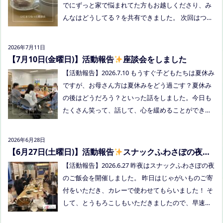
でにずっと家で悩まれてた方もお越しくださり、み
談会(北村がゲストスピーカーで参加します) 場所：
んなはどうしてる？を共有できました。 次回はつむ
つむぎ高梁（高梁市横町1072-1） 日時：令和8年8月
ぎ高梁にて8/19にあります。お近くの方はぜひお越
18日(火)10時00分～11時30分終了（予定） 参加した
しくださいね！
い方はメッセージをください。 ●AIZとのコラボ企
2026年7月11日
画！夏祭り！ 日時:2026年8月22日(土)16:00〜20:00
【7月10日(金曜日)】活動報告
座談会をしました
頃 場所：LIVE STATION AIZ(倉敷市玉島阿賀崎2-3-55)
【活動報告】2026.7.10 もうすぐ子どもたちは夏休み
内容：音楽あり、ゲームあり、食べ物ありの多世代
ですが、お母さん方は夏休みをどう過ごす？夏休み
交流夏祭りです。
の後はどうだろう？といった話をしました。今日も
たくさん笑って、話して、心を緩めることができま
した。 7/28は出張座談会(玉島)をしますので、ご希
望の方がおられましたらプロフィールのリンクから
2026年6月28日
ご予約してくださいね。
【6月27日(土曜日)】活動報告
スナックふわさぽの夜の
ご飯会を開催しました
【活動報告】2026.6.27 昨夜はスナックふわさぽの夜
のご飯会を開催しました。 昨日はじゃがいものご寄
付をいただき、カレーで使わせてもらいました！ そ
して、とうもろこしもいただきましたので、早速茹
でてみんなで食べました！お土産分もいただき、あ