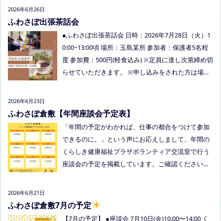
りがとうございました
今回もお父さまのご参加も
2026年6月26日
多く、お母さまの困ってる、だけではなく、ご家族
ふわさぽ出張茶話会
でお話しできたのもよかったなぁ、と思いました
●ふわさぽ出張茶話会 日時：2026年7月28日（火）1
今回、ご参加できなかった方も、フリースクールっ
0:00~13:00頃 場所：玉島某所 参加者：保護者5名程
てどんなところ？平日の座談会は無理だけど、夜な
度 参加費：500円(軽食込み) ※定員に達し次第締め切
ら行けるかも！？と思われた方はぜひお越しくださ
らせていただきます。 ※申し込みをされた方は場所
い。
を個別にメールでお伝えします。 内容：いつもの座
談会とは違う場所でこじんまりとお話をしてお昼の
2026年6月23日
軽食を食べます。 締め切り：2026年7月24日（金）1
ふわさぽ倉敷【年間座談会予定表】
7:00まで お申し込みはこちらをクリックしてお申し
「年間の予定がわかれば、仕事の都合をつけて参加
込みください。または、公式LINE、Instagramにメ
できるのに。」という声にお応えしまして、年間の
ッセージを送ってください。
くらしき健康福祉プラザボランティア交流室で行う
座談会の予定を掲載しています。ご確認ください！
8月は通信制高校の勉強会を予定しています。 ※予
定ですので、変更の場合はインスタや公式LINE、ホ
2026年6月21日
ームページなどでお伝えします。
ふわさぽ倉敷7月の予定
【7月の予定】 ●座談会 7月10日(金)10:00〜14:00 く