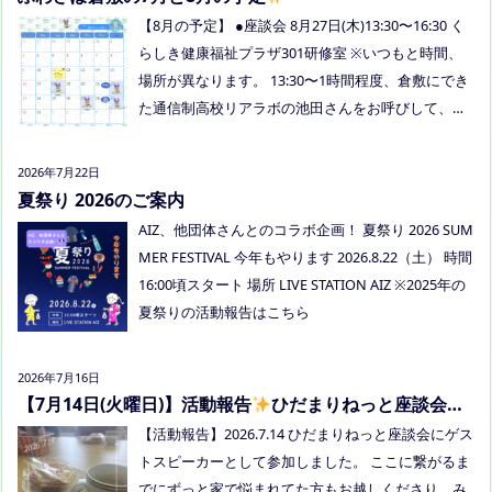
はぜひお越しください
【8月の予定】 ●座談会 8月27日(木)13:30〜16:30 く
らしき健康福祉プラザ301研修室 ※いつもと時間、
場所が異なります。 13:30〜1時間程度、倉敷にでき
た通信制高校リアラボの池田さんをお呼びして、通
信制高校について、取り組みについてなど、聞いて
みましょう！ 事前にご質問がある場合は、公式LINE
2026年7月22日
でお知らせください。 ●スナックふわさぽ(夜のごは
夏祭り 2026のご案内
ん会） みんなでご飯を食べながらおしゃべりしまし
AIZ、他団体さんとのコラボ企画！ 夏祭り 2026 SUM
ょう！ 日時：8月29日(土)18:00〜20:30頃 場所：うえ
MER FESTIVAL 今年もやります 2026.8.22（土） 時間
まつフリースクール(岡山市南区植松312-6) 参加者：
16:00頃スタート 場所 LIVE STATION AIZ ※2025年の
学校に行きづらいお子さんと保護者、うえまつフリ
夏祭りの活動報告はこちら
ースクールの保護者とお子さま(10組程度） ※お子さ
まお一人での参加はできません。必ず保護者の方と
2026年7月16日
お越しください。 ※定員に達し次第締め切らせてい
【7月14日(火曜日)】活動報告
ひだまりねっと座談会に
ただきます。 参加費：中学生以上500円、小学生200
参加しました
【活動報告】2026.7.14 ひだまりねっと座談会にゲス
円、乳幼児無料 ※お申し込みはこちらから https://f
トスピーカーとして参加しました。 ここに繋がるま
orms.gle/Vhs62HxfDKduZMeV8 ●ひだまりねっと座
でにずっと家で悩まれてた方もお越しくださり、み
談会(北村がゲストスピーカーで参加します) 場所：