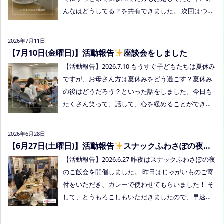
んなはどうしてる？を共有できました。 次回はつむ
つむぎ高梁（高梁市横町1072-1） 日時：令和8年8月
ぎ高梁にて8/19にあります。お近くの方はぜひお越
18日(火)10時00分～11時30分終了（予定） 参加した
しくださいね！
い方はメッセージをください。 ●AIZとのコラボ企
2026年7月11日
画！夏祭り！ 日時:2026年8月22日(土)16:00〜20:00
【7月10日(金曜日)】活動報告
座談会をしました
頃 場所：LIVE STATION AIZ(倉敷市玉島阿賀崎2-3-55)
【活動報告】2026.7.10 もうすぐ子どもたちは夏休み
内容：音楽あり、ゲームあり、食べ物ありの多世代
ですが、お母さん方は夏休みをどう過ごす？夏休み
交流夏祭りです。
の後はどうだろう？といった話をしました。今日も
たくさん笑って、話して、心を緩めることができま
した。 7/28は出張座談会(玉島)をしますので、ご希
望の方がおられましたらプロフィールのリンクから
2026年6月28日
ご予約してくださいね。
【6月27日(土曜日)】活動報告
スナックふわさぽの夜の
ご飯会を開催しました
【活動報告】2026.6.27 昨夜はスナックふわさぽの夜
のご飯会を開催しました。 昨日はじゃがいものご寄
付をいただき、カレーで使わせてもらいました！ そ
して、とうもろこしもいただきましたので、早速茹
でてみんなで食べました！お土産分もいただき、あ
りがとうございました
今回もお父さまのご参加も