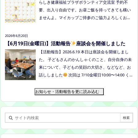
らしき健康福祉プラザボランティア交流室 予約不
要、出入り自由です。お昼ご飯を持ってきても構い
ませんよ。マイカップご持参のご協力よろしくお願
いいたします。 ●ひだまりねっと座談会(北村がゲス
トスピーカーで参加します) 場所：つむぎ吉備中央
2026年6月20日
（加賀郡吉備中央町田土3109-3） 日時：令和８年7
【6月19日(金曜日)】活動報告
座談会を開催しました
月14日(火) 10時00分～11時30分終了（予定） お
【活動報告】2026.6.19 本日は座談会を開催しまし
申込みフォームはこちら→https://forms.gle/dX64u
た。 子どもさんのかんしゃくのこと、自分自身の未
Mjs71WqewAi7 ●ふわさぽ出張茶話会 日時：2026年
来について、子どもの笑顔の大切さ、などなど、お
7月28日（火）10:00~13:00頃 場所：玉島某所 参加
話ししました
次回は 7/10金曜日10:00〜14:00 く
者：保護者5名程度 参加費：500円(軽食込み) ※定員
らしき健康福祉プラザボランティア交流室です！
に達し次第締め切らせていただきます。 ※申し込み
お知らせ・活動報告を更に読み込む
をされた方は場所を個別にメールでお伝えします。
内容：いつもの座談会とは違う場所でこじんまりと
お話をしてお昼の軽食を食べます。 締め切り：2026
年7月24日（金）17:00まで お申し込みはこちら
h
ttps://forms.gle/AG7fezcyC56pCBaLA