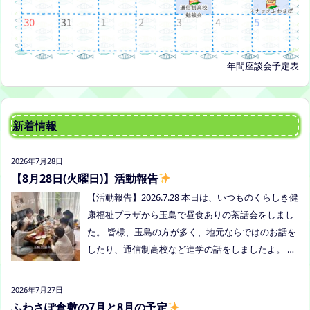
年間座談会予定表
新着情報
2026年7月28日
【8月28日(火曜日)】活動報告
【活動報告】2026.7.28 本日は、いつものくらしき健
康福祉プラザから玉島で昼食ありの茶話会をしまし
た。 皆様、玉島の方が多く、地元ならではのお話を
したり、通信制高校など進学の話をしましたよ。 通
信制高校のお話会は次月、8/27(木)13:30〜リアラボ
さんに来てもらい、取り組みや仕組みについて教え
2026年7月27日
ていただく予定にしていますので、ご興味のある方
ふわさぽ倉敷の7月と8月の予定