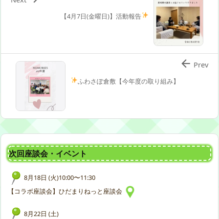
【4月7日(金曜日)】活動報告

Prev
ふわさぽ倉敷【今年度の取り組み
】
次回座談会・イベント
8月18日 (火)10:00〜11:30
【コラボ座談会】ひだまりねっと座談会
8月22日 (土)