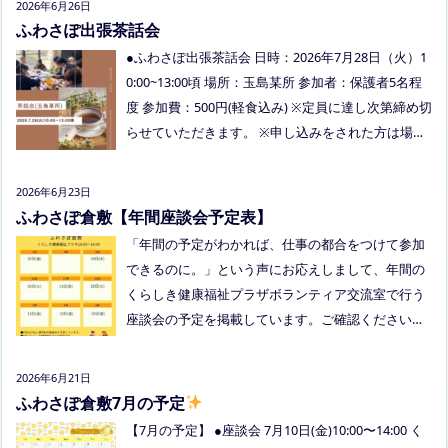
2026年6月26日
多く、お母さまの困ってる、だけではなく、ご家族
ふわさぽ出張茶話会
でお話しできたのもよかったなぁ、と思いました
●ふわさぽ出張茶話会 日時：2026年7月28日（火）1
今回、ご参加できなかった方も、フリースクールっ
0:00~13:00頃 場所：玉島某所 参加者：保護者5名程
てどんなところ？平日の座談会は無理だけど、夜な
度 参加費：500円(軽食込み) ※定員に達し次第締め切
ら行けるかも！？と思われた方はぜひお越しくださ
らせていただきます。 ※申し込みをされた方は場所
い。
を個別にメールでお伝えします。 内容：いつもの座
談会とは違う場所でこじんまりとお話をしてお昼の
2026年6月23日
軽食を食べます。 締め切り：2026年7月24日（金）1
ふわさぽ倉敷【年間座談会予定表】
7:00まで お申し込みはこちらをクリックしてお申し
「年間の予定がわかれば、仕事の都合をつけて参加
込みください。または、公式LINE、Instagramにメ
できるのに。」という声にお応えしまして、年間の
ッセージを送ってください。
くらしき健康福祉プラザボランティア交流室で行う
座談会の予定を掲載しています。ご確認ください！
8月は通信制高校の勉強会を予定しています。 ※予
定ですので、変更の場合はインスタや公式LINE、ホ
2026年6月21日
ームページなどでお伝えします。
ふわさぽ倉敷7月の予定
【7月の予定】 ●座談会 7月10日(金)10:00〜14:00 く