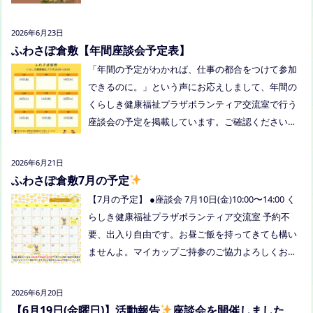
い。
を個別にメールでお伝えします。 内容：いつもの座
談会とは違う場所でこじんまりとお話をしてお昼の
2026年6月23日
軽食を食べます。 締め切り：2026年7月24日（金）1
ふわさぽ倉敷【年間座談会予定表】
7:00まで お申し込みはこちらをクリックしてお申し
「年間の予定がわかれば、仕事の都合をつけて参加
込みください。または、公式LINE、Instagramにメ
できるのに。」という声にお応えしまして、年間の
ッセージを送ってください。
くらしき健康福祉プラザボランティア交流室で行う
座談会の予定を掲載しています。ご確認ください！
8月は通信制高校の勉強会を予定しています。 ※予
定ですので、変更の場合はインスタや公式LINE、ホ
2026年6月21日
ームページなどでお伝えします。
ふわさぽ倉敷7月の予定
【7月の予定】 ●座談会 7月10日(金)10:00〜14:00 く
らしき健康福祉プラザボランティア交流室 予約不
要、出入り自由です。お昼ご飯を持ってきても構い
ませんよ。マイカップご持参のご協力よろしくお願
いいたします。 ●ひだまりねっと座談会(北村がゲス
トスピーカーで参加します) 場所：つむぎ吉備中央
2026年6月20日
（加賀郡吉備中央町田土3109-3） 日時：令和８年7
【6月19日(金曜日)】活動報告
座談会を開催しました