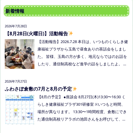
新着情報
2026年7月28日
【8月28日(火曜日)】活動報告
【活動報告】2026.7.28 本日は、いつものくらしき健
康福祉プラザから玉島で昼食ありの茶話会をしまし
た。 皆様、玉島の方が多く、地元ならではのお話を
したり、通信制高校など進学の話をしましたよ。 通
信制高校のお話会は次月、8/27(木)13:30〜リアラボ
さんに来てもらい、取り組みや仕組みについて教え
2026年7月27日
ていただく予定にしていますので、ご興味のある方
ふわさぽ倉敷の7月と8月の予定
はぜひお越しください
【8月の予定】 ●座談会 8月27日(木)13:30〜16:30 く
らしき健康福祉プラザ301研修室 ※いつもと時間、
場所が異なります。 13:30〜1時間程度、倉敷にでき
た通信制高校リアラボの池田さんをお呼びして、通
信制高校について、取り組みについてなど、聞いて