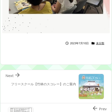
2023年7月10日
未分類



Next
フリースクール【竹林のスコレー】のご案内

Prev