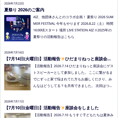
みましょう！ 事前にご質問がある場合は、公式LINE
2026年7月22日
でお知らせください。 ●スナックふわさぽ(夜のごは
夏祭り 2026のご案内
ん会） みんなでご飯を食べながらおしゃべりしまし
AIZ、他団体さんとのコラボ企画！ 夏祭り 2026 SUM
ょう！ 日時：8月29日(土)18:00〜20:30頃 場所：うえ
MER FESTIVAL 今年もやります 2026.8.22（土） 時間
まつフリースクール(岡山市南区植松312-6) 参加者：
16:00頃スタート 場所 LIVE STATION AIZ ※2025年の
学校に行きづらいお子さんと保護者、うえまつフリ
夏祭りの活動報告はこちら
ースクールの保護者とお子さま(10組程度） ※お子さ
まお一人での参加はできません。必ず保護者の方と
2026年7月16日
お越しください。 ※定員に達し次第締め切らせてい
【7月14日(火曜日)】活動報告
ひだまりねっと座談会に
ただきます。 参加費：中学生以上500円、小学生200
参加しました
【活動報告】2026.7.14 ひだまりねっと座談会にゲス
円、乳幼児無料 ※お申し込みはこちらから https://f
トスピーカーとして参加しました。 ここに繋がるま
orms.gle/Vhs62HxfDKduZMeV8 ●ひだまりねっと座
でにずっと家で悩まれてた方もお越しくださり、み
談会(北村がゲストスピーカーで参加します) 場所：
んなはどうしてる？を共有できました。 次回はつむ
つむぎ高梁（高梁市横町1072-1） 日時：令和8年8月
ぎ高梁にて8/19にあります。お近くの方はぜひお越
18日(火)10時00分～11時30分終了（予定） 参加した
しくださいね！
い方はメッセージをください。 ●AIZとのコラボ企
2026年7月11日
画！夏祭り！ 日時:2026年8月22日(土)16:00〜20:00
【7月10日(金曜日)】活動報告
座談会をしました
頃 場所：LIVE STATION AIZ(倉敷市玉島阿賀崎2-3-55)
【活動報告】2026.7.10 もうすぐ子どもたちは夏休み