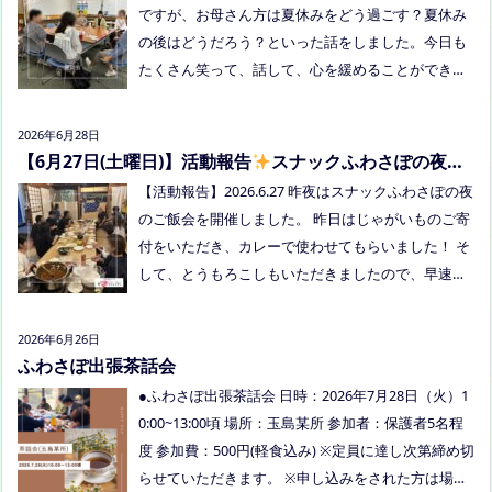
内容：音楽あり、ゲームあり、食べ物ありの多世代
ですが、お母さん方は夏休みをどう過ごす？夏休み
交流夏祭りです。
の後はどうだろう？といった話をしました。今日も
たくさん笑って、話して、心を緩めることができま
した。 7/28は出張座談会(玉島)をしますので、ご希
望の方がおられましたらプロフィールのリンクから
2026年6月28日
ご予約してくださいね。
【6月27日(土曜日)】活動報告
スナックふわさぽの夜の
ご飯会を開催しました
【活動報告】2026.6.27 昨夜はスナックふわさぽの夜
のご飯会を開催しました。 昨日はじゃがいものご寄
付をいただき、カレーで使わせてもらいました！ そ
して、とうもろこしもいただきましたので、早速茹
でてみんなで食べました！お土産分もいただき、あ
りがとうございました
今回もお父さまのご参加も
2026年6月26日
多く、お母さまの困ってる、だけではなく、ご家族
ふわさぽ出張茶話会
でお話しできたのもよかったなぁ、と思いました
●ふわさぽ出張茶話会 日時：2026年7月28日（火）1
今回、ご参加できなかった方も、フリースクールっ
0:00~13:00頃 場所：玉島某所 参加者：保護者5名程
てどんなところ？平日の座談会は無理だけど、夜な
度 参加費：500円(軽食込み) ※定員に達し次第締め切
ら行けるかも！？と思われた方はぜひお越しくださ
らせていただきます。 ※申し込みをされた方は場所