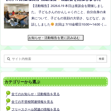
月14日(火) 10時00分～11時30分終了（予定） お
【活動報告】2026.6.19 本日は座談会を開催しまし
申込みフォームはこちら→https://forms.gle/dX64u
た。 子どもさんのかんしゃくのこと、自分自身の未
Mjs71WqewAi7 ●ふわさぽ出張茶話会 日時：2026年
来について、子どもの笑顔の大切さ、などなど、お
7月28日（火）10:00~13:00頃 場所：玉島某所 参加
話ししました
次回は 7/10金曜日10:00〜14:00 く
者：保護者5名程度 参加費：500円(軽食込み) ※定員
らしき健康福祉プラザボランティア交流室です！
に達し次第締め切らせていただきます。 ※申し込み
お知らせ・活動報告を更に読み込む
をされた方は場所を個別にメールでお伝えします。
内容：いつもの座談会とは違う場所でこじんまりと
お話をしてお昼の軽食を食べます。 締め切り：2026
年7月24日（金）17:00まで お申し込みはこちら
h
ttps://forms.gle/AG7fezcyC56pCBaLA
カテゴリーから選ぶ
全てのお知らせ・活動報告を見る
全ての不登校関連情報を見る
フリースクール関連の情報を見る