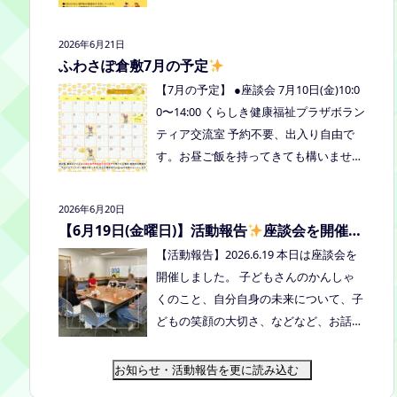
式LINE、Instagramにメッセージを送っ
の予定を掲載しています。ご確認くださ
てください。
い！ 8月は通信制高校の勉強会を予定し
2026年6月21日
ています。 ※予定ですので、変更の場合
ふわさぽ倉敷7月の予定
はインスタや公式LINE、ホームページな
【7月の予定】 ●座談会 7月10日(金)10:0
どでお伝えします。
0〜14:00 くらしき健康福祉プラザボラン
ティア交流室 予約不要、出入り自由で
す。お昼ご飯を持ってきても構いません
よ。マイカップご持参のご協力よろしく
お願いいたします。 ●ひだまりねっと座
2026年6月20日
談会(北村がゲストスピーカーで参加し
【6月19日(金曜日)】活動報告
座談会を開催し
ます) 場所：つむぎ吉備中央（加賀郡吉
ました
【活動報告】2026.6.19 本日は座談会を
備中央町田土3109-3） 日時：令和８年7
開催しました。 子どもさんのかんしゃ
月14日(火) 10時00分～11時30分終
くのこと、自分自身の未来について、子
了（予定） お申込みフォームはこちら
どもの笑顔の大切さ、などなど、お話し
→https://forms.gle/dX64uMjs71WqewA
しました
次回は 7/10金曜日10:00〜1
i7 ●ふわさぽ出張茶話会 日時：2026年7
4:00 くらしき健康福祉プラザボランティ
お知らせ・活動報告を更に読み込む
月28日（火）10:00~13:00頃 場所：玉島
ア交流室です！