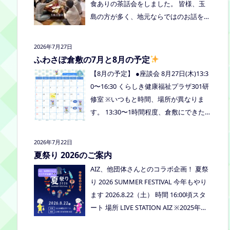
食ありの茶話会をしました。 皆様、玉
島の方が多く、地元ならではのお話をし
たり、通信制高校など進学の話をしまし
たよ。 通信制高校のお話会は次月、8/2
2026年7月27日
7(木)13:30〜リアラボさんに来てもら
ふわさぽ倉敷の7月と8月の予定
い、取り組みや仕組みについて教えてい
【8月の予定】 ●座談会 8月27日(木)13:3
ただく予定にしていますので、ご興味の
0〜16:30 くらしき健康福祉プラザ301研
ある方はぜひお越しください
修室 ※いつもと時間、場所が異なりま
す。 13:30〜1時間程度、倉敷にできた通
信制高校リアラボの池田さんをお呼びし
て、通信制高校について、取り組みにつ
2026年7月22日
いてなど、聞いてみましょう！ 事前に
夏祭り 2026のご案内
ご質問がある場合は、公式LINEでお知ら
AIZ、他団体さんとのコラボ企画！ 夏祭
せください。 ●スナックふわさぽ(夜のご
り 2026 SUMMER FESTIVAL 今年もやり
はん会） みんなでご飯を食べながらお
ます 2026.8.22（土） 時間 16:00頃スタ
しゃべりしましょう！ 日時：8月29日
ート 場所 LIVE STATION AIZ ※2025年の
(土)18:00〜20:30頃 場所：うえまつフリ
夏祭りの活動報告はこちら
ースクール(岡山市南区植松312-6) 参加