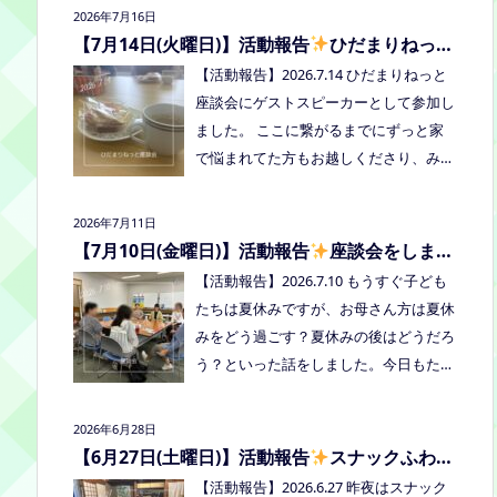
2026年7月16日
者：学校に行きづらいお子さんと保護
【7月14日(火曜日)】活動報告
ひだまりねっと
者、うえまつフリースクールの保護者と
座談会に参加しました
【活動報告】2026.7.14 ひだまりねっと
お子さま(10組程度） ※お子さまお一人
座談会にゲストスピーカーとして参加し
での参加はできません。必ず保護者の方
ました。 ここに繋がるまでにずっと家
とお越しください。 ※定員に達し次第締
で悩まれてた方もお越しくださり、みん
め切らせていただきます。 参加費：中
なはどうしてる？を共有できました。
学生以上500円、小学生200円、乳幼児
次回はつむぎ高梁にて8/19にあります。
無料 ※お申し込みはこちらから https://f
2026年7月11日
お近くの方はぜひお越しくださいね！
orms.gle/Vhs62HxfDKduZMeV8 ●ひだ
【7月10日(金曜日)】活動報告
座談会をしまし
た
まりねっと座談会(北村がゲストスピー
【活動報告】2026.7.10 もうすぐ子ども
カーで参加します) 場所：つむぎ高梁
たちは夏休みですが、お母さん方は夏休
（高梁市横町1072-1） 日時：令和8年8
みをどう過ごす？夏休みの後はどうだろ
月18日(火)10時00分～11時30分終了（予
う？といった話をしました。今日もたく
定） 参加したい方はメッセージをくだ
さん笑って、話して、心を緩めることが
さい。 ●AIZとのコラボ企画！夏祭り！
できました。 7/28は出張座談会(玉島)を
2026年6月28日
日時:2026年8月22日(土)16:00〜20:00頃
しますので、ご希望の方がおられました
【6月27日(土曜日)】活動報告
スナックふわさ
場所：LIVE STATION AIZ(倉敷市玉島阿賀
らプロフィールのリンクからご予約して
ぽの夜のご飯会を開催しました
【活動報告】2026.6.27 昨夜はスナック
崎2-3-55) 内容：音楽あり、ゲームあ