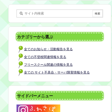
某所 参加者：保護者5名程度 参加費：50
0円(軽食込み) ※定員に達し次第締め切
らせていただきます。 ※申し込みをされ
た方は場所を個別にメールでお伝えしま
す。 内容：いつもの座談会とは違う場
所でこじんまりとお話をしてお昼の軽食
カテゴリーから選ぶ
を食べます。 締め切り：2026年7月24日
（金）17:00まで お申し込みはこちら
全てのお知らせ・活動報告を見る
https://forms.gle/AG7fezcyC56pCBaLA
全ての不登校関連情報を見る
フリースクール関連の情報を見る
全ての サイト不具合・サーバ障害情報を見る
サイドバーメニュー