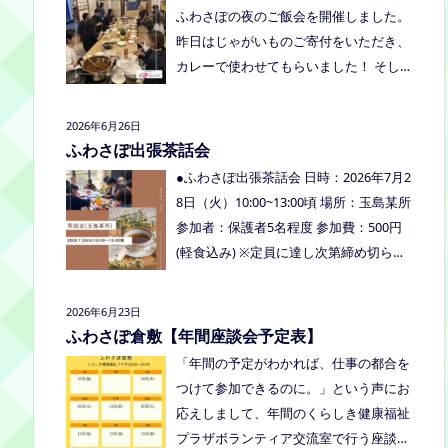
くださいね。
ふわさぽの夜のご飯会を開催しました。
り、食べ物ありの多世代交流夏祭りで
昨日はじゃがいものご寄付をいただき、
す。
カレーで使わせてもらいました！ そし
て、とうもろこしもいただきましたの
で、早速茹でてみんなで食べました！お
2026年6月26日
土産分もいただき、ありがとうございま
ふわさぽ出張茶話会
した
今回もお父さまのご参加も多
●ふわさぽ出張茶話会 日時：2026年7月2
く、お母さまの困ってる、だけではな
8日（火）10:00~13:00頃 場所：玉島某所
く、ご家族でお話しできたのもよかった
参加者：保護者5名程度 参加費：500円
なぁ、と思いました
今回、ご参加でき
(軽食込み) ※定員に達し次第締め切らせ
なかった方も、フリースクールってどん
ていただきます。 ※申し込みをされた方
なところ？平日の座談会は無理だけど、
は場所を個別にメールでお伝えします。
2026年6月23日
夜なら行けるかも！？と思われた方はぜ
内容：いつもの座談会とは違う場所でこ
ふわさぽ倉敷【年間座談会予定表】
ひお越しください。
じんまりとお話をしてお昼の軽食を食べ
「年間の予定がわかれば、仕事の都合を
ます。 締め切り：2026年7月24日（金）
つけて参加できるのに。」という声にお
17:00まで お申し込みはこちらをクリッ
応えしまして、年間のくらしき健康福祉
クしてお申し込みください。または、公
プラザボランティア交流室で行う座談会