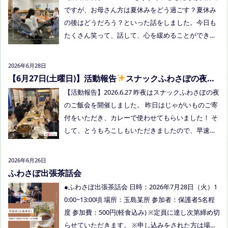
内容：音楽あり、ゲームあり、食べ物ありの多世代
ですが、お母さん方は夏休みをどう過ごす？夏休み
交流夏祭りです。
の後はどうだろう？といった話をしました。今日も
たくさん笑って、話して、心を緩めることができま
した。 7/28は出張座談会(玉島)をしますので、ご希
望の方がおられましたらプロフィールのリンクから
2026年6月28日
ご予約してくださいね。
【6月27日(土曜日)】活動報告
スナックふわさぽの夜の
ご飯会を開催しました
【活動報告】2026.6.27 昨夜はスナックふわさぽの夜
のご飯会を開催しました。 昨日はじゃがいものご寄
付をいただき、カレーで使わせてもらいました！ そ
して、とうもろこしもいただきましたので、早速茹
でてみんなで食べました！お土産分もいただき、あ
りがとうございました
今回もお父さまのご参加も
2026年6月26日
多く、お母さまの困ってる、だけではなく、ご家族
ふわさぽ出張茶話会
でお話しできたのもよかったなぁ、と思いました
●ふわさぽ出張茶話会 日時：2026年7月28日（火）1
今回、ご参加できなかった方も、フリースクールっ
0:00~13:00頃 場所：玉島某所 参加者：保護者5名程
てどんなところ？平日の座談会は無理だけど、夜な
度 参加費：500円(軽食込み) ※定員に達し次第締め切
ら行けるかも！？と思われた方はぜひお越しくださ
らせていただきます。 ※申し込みをされた方は場所