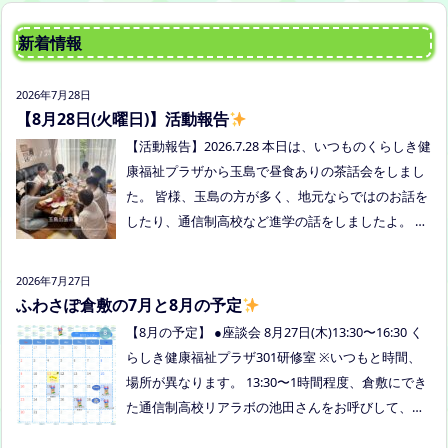
新着情報
2026年7月28日
【8月28日(火曜日)】活動報告
【活動報告】2026.7.28 本日は、いつものくらしき健
康福祉プラザから玉島で昼食ありの茶話会をしまし
た。 皆様、玉島の方が多く、地元ならではのお話を
したり、通信制高校など進学の話をしましたよ。 通
信制高校のお話会は次月、8/27(木)13:30〜リアラボ
さんに来てもらい、取り組みや仕組みについて教え
2026年7月27日
ていただく予定にしていますので、ご興味のある方
ふわさぽ倉敷の7月と8月の予定
はぜひお越しください
【8月の予定】 ●座談会 8月27日(木)13:30〜16:30 く
らしき健康福祉プラザ301研修室 ※いつもと時間、
場所が異なります。 13:30〜1時間程度、倉敷にでき
た通信制高校リアラボの池田さんをお呼びして、通
信制高校について、取り組みについてなど、聞いて