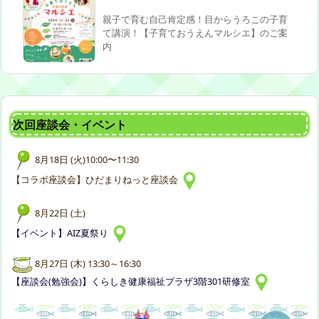
親子で育む自己肯定感！目からうろこの子育
て講演！【子育ておうえんマルシエ】のご案
内
次回座談会・イベント
8月18日 (火)10:00〜11:30
【コラボ座談会】ひだまりねっと座談会
8月22日 (土)
【イベント】AIZ夏祭り
8月27日 (木) 13:30～16:30
【座談会(勉強会)】くらしき健康福祉プラザ3階301研修室