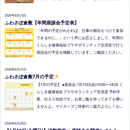
い。
を個別にメールでお伝えします。 内容：いつもの座
談会とは違う場所でこじんまりとお話をしてお昼の
2026年6月23日
軽食を食べます。 締め切り：2026年7月24日（金）1
ふわさぽ倉敷【年間座談会予定表】
7:00まで お申し込みはこちらをクリックしてお申し
「年間の予定がわかれば、仕事の都合をつけて参加
込みください。または、公式LINE、Instagramにメ
できるのに。」という声にお応えしまして、年間の
ッセージを送ってください。
くらしき健康福祉プラザボランティア交流室で行う
座談会の予定を掲載しています。ご確認ください！
8月は通信制高校の勉強会を予定しています。 ※予
定ですので、変更の場合はインスタや公式LINE、ホ
2026年6月21日
ームページなどでお伝えします。
ふわさぽ倉敷7月の予定
【7月の予定】 ●座談会 7月10日(金)10:00〜14:00 く
らしき健康福祉プラザボランティア交流室 予約不
要、出入り自由です。お昼ご飯を持ってきても構い
ませんよ。マイカップご持参のご協力よろしくお願
いいたします。 ●ひだまりねっと座談会(北村がゲス
トスピーカーで参加します) 場所：つむぎ吉備中央
2026年6月20日
（加賀郡吉備中央町田土3109-3） 日時：令和８年7