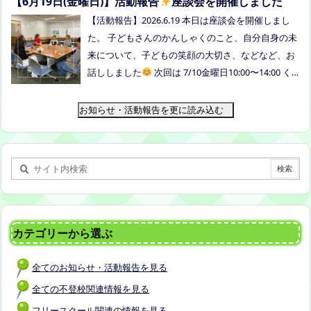
【6月19日(金曜日)】活動報告
座談会を開催しました
月14日(火) 10時00分～11時30分終了（予定） お
【活動報告】2026.6.19 本日は座談会を開催しまし
申込みフォームはこちら→https://forms.gle/dX64u
た。 子どもさんのかんしゃくのこと、自分自身の未
Mjs71WqewAi7 ●ふわさぽ出張茶話会 日時：2026年
来について、子どもの笑顔の大切さ、などなど、お
7月28日（火）10:00~13:00頃 場所：玉島某所 参加
話ししました
次回は 7/10金曜日10:00〜14:00 く
者：保護者5名程度 参加費：500円(軽食込み) ※定員
らしき健康福祉プラザボランティア交流室です！
に達し次第締め切らせていただきます。 ※申し込み
お知らせ・活動報告を更に読み込む
をされた方は場所を個別にメールでお伝えします。
内容：いつもの座談会とは違う場所でこじんまりと
お話をしてお昼の軽食を食べます。 締め切り：2026
年7月24日（金）17:00まで お申し込みはこちら
h
ttps://forms.gle/AG7fezcyC56pCBaLA
カテゴリーから選ぶ
全てのお知らせ・活動報告を見る
全ての不登校関連情報を見る
フリースクール関連の情報を見る