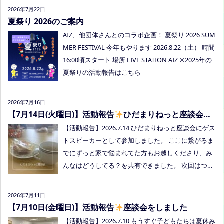
みましょう！ 事前にご質問がある場合は、公式LINE
2026年7月22日
でお知らせください。 ●スナックふわさぽ(夜のごは
夏祭り 2026のご案内
ん会） みんなでご飯を食べながらおしゃべりしまし
AIZ、他団体さんとのコラボ企画！ 夏祭り 2026 SUM
ょう！ 日時：8月29日(土)18:00〜20:30頃 場所：うえ
MER FESTIVAL 今年もやります 2026.8.22（土） 時間
まつフリースクール(岡山市南区植松312-6) 参加者：
16:00頃スタート 場所 LIVE STATION AIZ ※2025年の
学校に行きづらいお子さんと保護者、うえまつフリ
夏祭りの活動報告はこちら
ースクールの保護者とお子さま(10組程度） ※お子さ
まお一人での参加はできません。必ず保護者の方と
2026年7月16日
お越しください。 ※定員に達し次第締め切らせてい
【7月14日(火曜日)】活動報告
ひだまりねっと座談会に
ただきます。 参加費：中学生以上500円、小学生200
参加しました
【活動報告】2026.7.14 ひだまりねっと座談会にゲス
円、乳幼児無料 ※お申し込みはこちらから https://f
トスピーカーとして参加しました。 ここに繋がるま
orms.gle/Vhs62HxfDKduZMeV8 ●ひだまりねっと座
でにずっと家で悩まれてた方もお越しくださり、み
談会(北村がゲストスピーカーで参加します) 場所：
んなはどうしてる？を共有できました。 次回はつむ
つむぎ高梁（高梁市横町1072-1） 日時：令和8年8月
ぎ高梁にて8/19にあります。お近くの方はぜひお越
18日(火)10時00分～11時30分終了（予定） 参加した
しくださいね！
い方はメッセージをください。 ●AIZとのコラボ企
2026年7月11日
画！夏祭り！ 日時:2026年8月22日(土)16:00〜20:00
【7月10日(金曜日)】活動報告
座談会をしました
頃 場所：LIVE STATION AIZ(倉敷市玉島阿賀崎2-3-55)
【活動報告】2026.7.10 もうすぐ子どもたちは夏休み