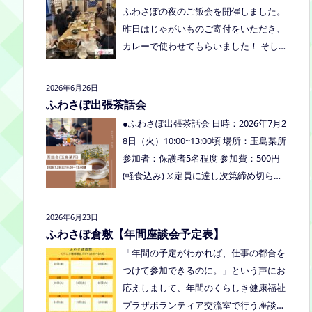
くださいね。
ふわさぽの夜のご飯会を開催しました。
り、食べ物ありの多世代交流夏祭りで
昨日はじゃがいものご寄付をいただき、
す。
カレーで使わせてもらいました！ そし
て、とうもろこしもいただきましたの
で、早速茹でてみんなで食べました！お
2026年6月26日
土産分もいただき、ありがとうございま
ふわさぽ出張茶話会
した
今回もお父さまのご参加も多
●ふわさぽ出張茶話会 日時：2026年7月2
く、お母さまの困ってる、だけではな
8日（火）10:00~13:00頃 場所：玉島某所
く、ご家族でお話しできたのもよかった
参加者：保護者5名程度 参加費：500円
なぁ、と思いました
今回、ご参加でき
(軽食込み) ※定員に達し次第締め切らせ
なかった方も、フリースクールってどん
ていただきます。 ※申し込みをされた方
なところ？平日の座談会は無理だけど、
は場所を個別にメールでお伝えします。
2026年6月23日
夜なら行けるかも！？と思われた方はぜ
内容：いつもの座談会とは違う場所でこ
ふわさぽ倉敷【年間座談会予定表】
ひお越しください。
じんまりとお話をしてお昼の軽食を食べ
「年間の予定がわかれば、仕事の都合を
ます。 締め切り：2026年7月24日（金）
つけて参加できるのに。」という声にお
17:00まで お申し込みはこちらをクリッ
応えしまして、年間のくらしき健康福祉
クしてお申し込みください。または、公
プラザボランティア交流室で行う座談会