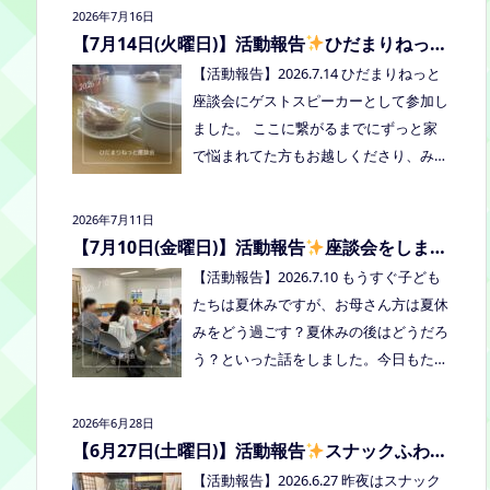
2026年7月16日
者：学校に行きづらいお子さんと保護
【7月14日(火曜日)】活動報告
ひだまりねっと
者、うえまつフリースクールの保護者と
座談会に参加しました
【活動報告】2026.7.14 ひだまりねっと
お子さま(10組程度） ※お子さまお一人
座談会にゲストスピーカーとして参加し
での参加はできません。必ず保護者の方
ました。 ここに繋がるまでにずっと家
とお越しください。 ※定員に達し次第締
で悩まれてた方もお越しくださり、みん
め切らせていただきます。 参加費：中
なはどうしてる？を共有できました。
学生以上500円、小学生200円、乳幼児
次回はつむぎ高梁にて8/19にあります。
無料 ※お申し込みはこちらから https://f
2026年7月11日
お近くの方はぜひお越しくださいね！
orms.gle/Vhs62HxfDKduZMeV8 ●ひだ
【7月10日(金曜日)】活動報告
座談会をしまし
た
まりねっと座談会(北村がゲストスピー
【活動報告】2026.7.10 もうすぐ子ども
カーで参加します) 場所：つむぎ高梁
たちは夏休みですが、お母さん方は夏休
（高梁市横町1072-1） 日時：令和8年8
みをどう過ごす？夏休みの後はどうだろ
月18日(火)10時00分～11時30分終了（予
う？といった話をしました。今日もたく
定） 参加したい方はメッセージをくだ
さん笑って、話して、心を緩めることが
さい。 ●AIZとのコラボ企画！夏祭り！
できました。 7/28は出張座談会(玉島)を
2026年6月28日
日時:2026年8月22日(土)16:00〜20:00頃
しますので、ご希望の方がおられました
【6月27日(土曜日)】活動報告
スナックふわさ
場所：LIVE STATION AIZ(倉敷市玉島阿賀
らプロフィールのリンクからご予約して
ぽの夜のご飯会を開催しました
【活動報告】2026.6.27 昨夜はスナック
崎2-3-55) 内容：音楽あり、ゲームあ