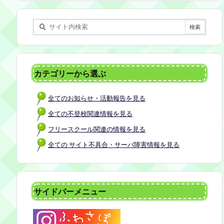
某所 参加者：保護者5名程度 参加費：50
0円(軽食込み) ※定員に達し次第締め切
らせていただきます。 ※申し込みをされ
た方は場所を個別にメールでお伝えしま
す。 内容：いつもの座談会とは違う場
所でこじんまりとお話をしてお昼の軽食
カテゴリーから選ぶ
を食べます。 締め切り：2026年7月24日
（金）17:00まで お申し込みはこちら
全てのお知らせ・活動報告を見る
https://forms.gle/AG7fezcyC56pCBaLA
全ての不登校関連情報を見る
フリースクール関連の情報を見る
全ての サイト不具合・サーバ障害情報を見る
サイドバーメニュー