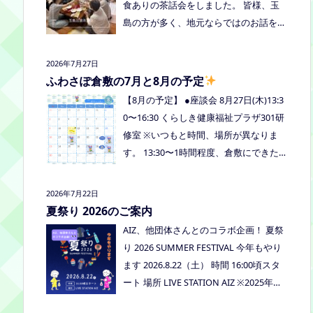
食ありの茶話会をしました。 皆様、玉
島の方が多く、地元ならではのお話をし
たり、通信制高校など進学の話をしまし
たよ。 通信制高校のお話会は次月、8/2
2026年7月27日
7(木)13:30〜リアラボさんに来てもら
ふわさぽ倉敷の7月と8月の予定
い、取り組みや仕組みについて教えてい
【8月の予定】 ●座談会 8月27日(木)13:3
ただく予定にしていますので、ご興味の
0〜16:30 くらしき健康福祉プラザ301研
ある方はぜひお越しください
修室 ※いつもと時間、場所が異なりま
す。 13:30〜1時間程度、倉敷にできた通
信制高校リアラボの池田さんをお呼びし
て、通信制高校について、取り組みにつ
2026年7月22日
いてなど、聞いてみましょう！ 事前に
夏祭り 2026のご案内
ご質問がある場合は、公式LINEでお知ら
AIZ、他団体さんとのコラボ企画！ 夏祭
せください。 ●スナックふわさぽ(夜のご
り 2026 SUMMER FESTIVAL 今年もやり
はん会） みんなでご飯を食べながらお
ます 2026.8.22（土） 時間 16:00頃スタ
しゃべりしましょう！ 日時：8月29日
ート 場所 LIVE STATION AIZ ※2025年の
(土)18:00〜20:30頃 場所：うえまつフリ
夏祭りの活動報告はこちら
ースクール(岡山市南区植松312-6) 参加