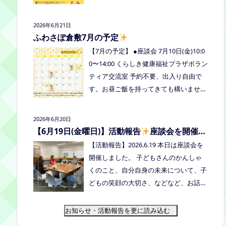
式LINE、Instagramにメッセージを送っ
の予定を掲載しています。ご確認くださ
てください。
い！ 8月は通信制高校の勉強会を予定し
2026年6月21日
ています。 ※予定ですので、変更の場合
ふわさぽ倉敷7月の予定
はインスタや公式LINE、ホームページな
【7月の予定】 ●座談会 7月10日(金)10:0
どでお伝えします。
0〜14:00 くらしき健康福祉プラザボラン
ティア交流室 予約不要、出入り自由で
す。お昼ご飯を持ってきても構いません
よ。マイカップご持参のご協力よろしく
お願いいたします。 ●ひだまりねっと座
2026年6月20日
談会(北村がゲストスピーカーで参加し
【6月19日(金曜日)】活動報告
座談会を開催し
ます) 場所：つむぎ吉備中央（加賀郡吉
ました
【活動報告】2026.6.19 本日は座談会を
備中央町田土3109-3） 日時：令和８年7
開催しました。 子どもさんのかんしゃ
月14日(火) 10時00分～11時30分終
くのこと、自分自身の未来について、子
了（予定） お申込みフォームはこちら
どもの笑顔の大切さ、などなど、お話し
→https://forms.gle/dX64uMjs71WqewA
しました
次回は 7/10金曜日10:00〜1
i7 ●ふわさぽ出張茶話会 日時：2026年7
4:00 くらしき健康福祉プラザボランティ
お知らせ・活動報告を更に読み込む
月28日（火）10:00~13:00頃 場所：玉島
ア交流室です！