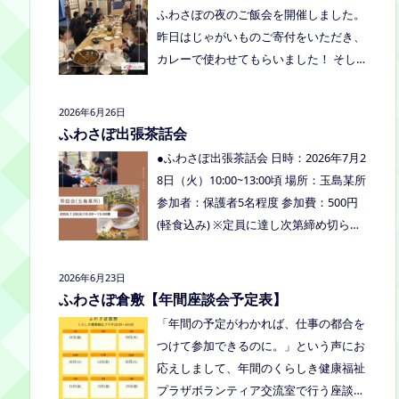
くださいね。
ふわさぽの夜のご飯会を開催しました。
り、食べ物ありの多世代交流夏祭りで
昨日はじゃがいものご寄付をいただき、
す。
カレーで使わせてもらいました！ そし
て、とうもろこしもいただきましたの
で、早速茹でてみんなで食べました！お
2026年6月26日
土産分もいただき、ありがとうございま
ふわさぽ出張茶話会
した
今回もお父さまのご参加も多
●ふわさぽ出張茶話会 日時：2026年7月2
く、お母さまの困ってる、だけではな
8日（火）10:00~13:00頃 場所：玉島某所
く、ご家族でお話しできたのもよかった
参加者：保護者5名程度 参加費：500円
なぁ、と思いました
今回、ご参加でき
(軽食込み) ※定員に達し次第締め切らせ
なかった方も、フリースクールってどん
ていただきます。 ※申し込みをされた方
なところ？平日の座談会は無理だけど、
は場所を個別にメールでお伝えします。
2026年6月23日
夜なら行けるかも！？と思われた方はぜ
内容：いつもの座談会とは違う場所でこ
ふわさぽ倉敷【年間座談会予定表】
ひお越しください。
じんまりとお話をしてお昼の軽食を食べ
「年間の予定がわかれば、仕事の都合を
ます。 締め切り：2026年7月24日（金）
つけて参加できるのに。」という声にお
17:00まで お申し込みはこちらをクリッ
応えしまして、年間のくらしき健康福祉
クしてお申し込みください。または、公
プラザボランティア交流室で行う座談会