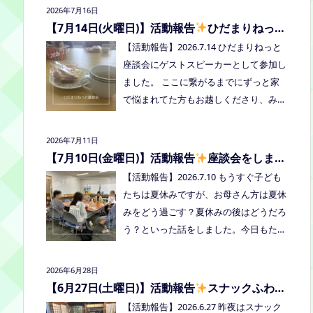
2026年7月16日
者：学校に行きづらいお子さんと保護
【7月14日(火曜日)】活動報告
ひだまりねっと
者、うえまつフリースクールの保護者と
座談会に参加しました
【活動報告】2026.7.14 ひだまりねっと
お子さま(10組程度） ※お子さまお一人
座談会にゲストスピーカーとして参加し
での参加はできません。必ず保護者の方
ました。 ここに繋がるまでにずっと家
とお越しください。 ※定員に達し次第締
で悩まれてた方もお越しくださり、みん
め切らせていただきます。 参加費：中
なはどうしてる？を共有できました。
学生以上500円、小学生200円、乳幼児
次回はつむぎ高梁にて8/19にあります。
無料 ※お申し込みはこちらから https://f
2026年7月11日
お近くの方はぜひお越しくださいね！
orms.gle/Vhs62HxfDKduZMeV8 ●ひだ
【7月10日(金曜日)】活動報告
座談会をしまし
た
まりねっと座談会(北村がゲストスピー
【活動報告】2026.7.10 もうすぐ子ども
カーで参加します) 場所：つむぎ高梁
たちは夏休みですが、お母さん方は夏休
（高梁市横町1072-1） 日時：令和8年8
みをどう過ごす？夏休みの後はどうだろ
月18日(火)10時00分～11時30分終了（予
う？といった話をしました。今日もたく
定） 参加したい方はメッセージをくだ
さん笑って、話して、心を緩めることが
さい。 ●AIZとのコラボ企画！夏祭り！
できました。 7/28は出張座談会(玉島)を
2026年6月28日
日時:2026年8月22日(土)16:00〜20:00頃
しますので、ご希望の方がおられました
【6月27日(土曜日)】活動報告
スナックふわさ
場所：LIVE STATION AIZ(倉敷市玉島阿賀
らプロフィールのリンクからご予約して
ぽの夜のご飯会を開催しました
【活動報告】2026.6.27 昨夜はスナック
崎2-3-55) 内容：音楽あり、ゲームあ