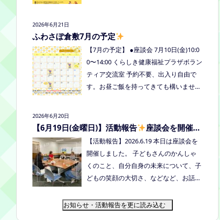
式LINE、Instagramにメッセージを送っ
の予定を掲載しています。ご確認くださ
てください。
い！ 8月は通信制高校の勉強会を予定し
2026年6月21日
ています。 ※予定ですので、変更の場合
ふわさぽ倉敷7月の予定
はインスタや公式LINE、ホームページな
【7月の予定】 ●座談会 7月10日(金)10:0
どでお伝えします。
0〜14:00 くらしき健康福祉プラザボラン
ティア交流室 予約不要、出入り自由で
す。お昼ご飯を持ってきても構いません
よ。マイカップご持参のご協力よろしく
お願いいたします。 ●ひだまりねっと座
2026年6月20日
談会(北村がゲストスピーカーで参加し
【6月19日(金曜日)】活動報告
座談会を開催し
ます) 場所：つむぎ吉備中央（加賀郡吉
ました
【活動報告】2026.6.19 本日は座談会を
備中央町田土3109-3） 日時：令和８年7
開催しました。 子どもさんのかんしゃ
月14日(火) 10時00分～11時30分終
くのこと、自分自身の未来について、子
了（予定） お申込みフォームはこちら
どもの笑顔の大切さ、などなど、お話し
→https://forms.gle/dX64uMjs71WqewA
しました
次回は 7/10金曜日10:00〜1
i7 ●ふわさぽ出張茶話会 日時：2026年7
4:00 くらしき健康福祉プラザボランティ
お知らせ・活動報告を更に読み込む
月28日（火）10:00~13:00頃 場所：玉島
ア交流室です！