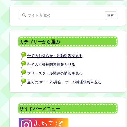
某所 参加者：保護者5名程度 参加費：50
0円(軽食込み) ※定員に達し次第締め切
らせていただきます。 ※申し込みをされ
た方は場所を個別にメールでお伝えしま
す。 内容：いつもの座談会とは違う場
所でこじんまりとお話をしてお昼の軽食
カテゴリーから選ぶ
を食べます。 締め切り：2026年7月24日
（金）17:00まで お申し込みはこちら
全てのお知らせ・活動報告を見る
https://forms.gle/AG7fezcyC56pCBaLA
全ての不登校関連情報を見る
フリースクール関連の情報を見る
全ての サイト不具合・サーバ障害情報を見る
サイドバーメニュー