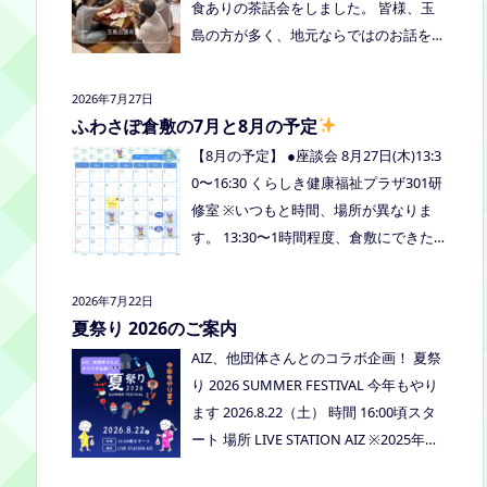
食ありの茶話会をしました。 皆様、玉
島の方が多く、地元ならではのお話をし
たり、通信制高校など進学の話をしまし
たよ。 通信制高校のお話会は次月、8/2
2026年7月27日
7(木)13:30〜リアラボさんに来てもら
ふわさぽ倉敷の7月と8月の予定
い、取り組みや仕組みについて教えてい
【8月の予定】 ●座談会 8月27日(木)13:3
ただく予定にしていますので、ご興味の
0〜16:30 くらしき健康福祉プラザ301研
ある方はぜひお越しください
修室 ※いつもと時間、場所が異なりま
す。 13:30〜1時間程度、倉敷にできた通
信制高校リアラボの池田さんをお呼びし
て、通信制高校について、取り組みにつ
2026年7月22日
いてなど、聞いてみましょう！ 事前に
夏祭り 2026のご案内
ご質問がある場合は、公式LINEでお知ら
AIZ、他団体さんとのコラボ企画！ 夏祭
せください。 ●スナックふわさぽ(夜のご
り 2026 SUMMER FESTIVAL 今年もやり
はん会） みんなでご飯を食べながらお
ます 2026.8.22（土） 時間 16:00頃スタ
しゃべりしましょう！ 日時：8月29日
ート 場所 LIVE STATION AIZ ※2025年の
(土)18:00〜20:30頃 場所：うえまつフリ
夏祭りの活動報告はこちら
ースクール(岡山市南区植松312-6) 参加