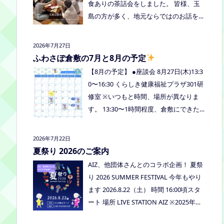
食ありの茶話会をしました。 皆様、玉
島の方が多く、地元ならではのお話をし
たり、通信制高校など進学の話をしまし
たよ。 通信制高校のお話会は次月、8/2
2026年7月27日
7(木)13:30〜リアラボさんに来てもら
ふわさぽ倉敷の7月と8月の予定
い、取り組みや仕組みについて教えてい
【8月の予定】 ●座談会 8月27日(木)13:3
ただく予定にしていますので、ご興味の
0〜16:30 くらしき健康福祉プラザ301研
ある方はぜひお越しください
修室 ※いつもと時間、場所が異なりま
す。 13:30〜1時間程度、倉敷にできた通
信制高校リアラボの池田さんをお呼びし
て、通信制高校について、取り組みにつ
2026年7月22日
いてなど、聞いてみましょう！ 事前に
夏祭り 2026のご案内
ご質問がある場合は、公式LINEでお知ら
AIZ、他団体さんとのコラボ企画！ 夏祭
せください。 ●スナックふわさぽ(夜のご
り 2026 SUMMER FESTIVAL 今年もやり
はん会） みんなでご飯を食べながらお
ます 2026.8.22（土） 時間 16:00頃スタ
しゃべりしましょう！ 日時：8月29日
ート 場所 LIVE STATION AIZ ※2025年の
(土)18:00〜20:30頃 場所：うえまつフリ
夏祭りの活動報告はこちら
ースクール(岡山市南区植松312-6) 参加