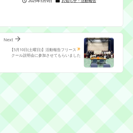
2025年5月9日
お知らせ・活動報告



Next
【5月10日(土曜日)】活動報告
フリース
クール説明会に参加させてもらいました