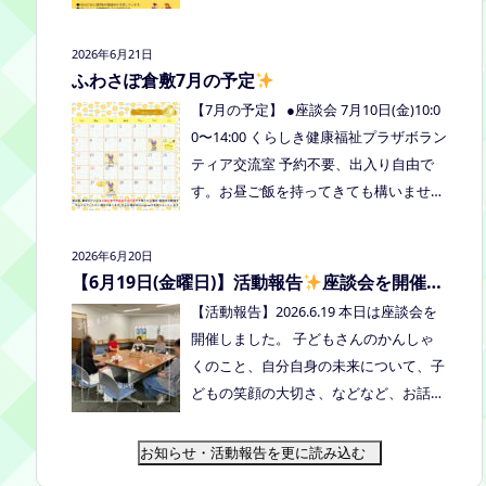
式LINE、Instagramにメッセージを送っ
の予定を掲載しています。ご確認くださ
てください。
い！ 8月は通信制高校の勉強会を予定し
2026年6月21日
ています。 ※予定ですので、変更の場合
ふわさぽ倉敷7月の予定
はインスタや公式LINE、ホームページな
【7月の予定】 ●座談会 7月10日(金)10:0
どでお伝えします。
0〜14:00 くらしき健康福祉プラザボラン
ティア交流室 予約不要、出入り自由で
す。お昼ご飯を持ってきても構いません
よ。マイカップご持参のご協力よろしく
お願いいたします。 ●ひだまりねっと座
2026年6月20日
談会(北村がゲストスピーカーで参加し
【6月19日(金曜日)】活動報告
座談会を開催し
ます) 場所：つむぎ吉備中央（加賀郡吉
ました
【活動報告】2026.6.19 本日は座談会を
備中央町田土3109-3） 日時：令和８年7
開催しました。 子どもさんのかんしゃ
月14日(火) 10時00分～11時30分終
くのこと、自分自身の未来について、子
了（予定） お申込みフォームはこちら
どもの笑顔の大切さ、などなど、お話し
→https://forms.gle/dX64uMjs71WqewA
しました
次回は 7/10金曜日10:00〜1
i7 ●ふわさぽ出張茶話会 日時：2026年7
4:00 くらしき健康福祉プラザボランティ
お知らせ・活動報告を更に読み込む
月28日（火）10:00~13:00頃 場所：玉島
ア交流室です！