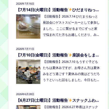
2026年7月16日
者：学校に行きづらいお子さんと保護
【7月14日(火曜日)】活動報告
ひだまりねっと
者、うえまつフリースクールの保護者と
座談会に参加しました
【活動報告】2026.7.14 ひだまりねっと
お子さま(10組程度） ※お子さまお一人
座談会にゲストスピーカーとして参加し
での参加はできません。必ず保護者の方
ました。 ここに繋がるまでにずっと家
とお越しください。 ※定員に達し次第締
で悩まれてた方もお越しくださり、みん
め切らせていただきます。 参加費：中
なはどうしてる？を共有できました。
学生以上500円、小学生200円、乳幼児
次回はつむぎ高梁にて8/19にあります。
無料 ※お申し込みはこちらから https://f
2026年7月11日
お近くの方はぜひお越しくださいね！
orms.gle/Vhs62HxfDKduZMeV8 ●ひだ
【7月10日(金曜日)】活動報告
座談会をしまし
た
まりねっと座談会(北村がゲストスピー
【活動報告】2026.7.10 もうすぐ子ども
カーで参加します) 場所：つむぎ高梁
たちは夏休みですが、お母さん方は夏休
（高梁市横町1072-1） 日時：令和8年8
みをどう過ごす？夏休みの後はどうだろ
月18日(火)10時00分～11時30分終了（予
う？といった話をしました。今日もたく
定） 参加したい方はメッセージをくだ
さん笑って、話して、心を緩めることが
さい。 ●AIZとのコラボ企画！夏祭り！
できました。 7/28は出張座談会(玉島)を
2026年6月28日
日時:2026年8月22日(土)16:00〜20:00頃
しますので、ご希望の方がおられました
【6月27日(土曜日)】活動報告
スナックふわさ
場所：LIVE STATION AIZ(倉敷市玉島阿賀
らプロフィールのリンクからご予約して
ぽの夜のご飯会を開催しました
【活動報告】2026.6.27 昨夜はスナック
崎2-3-55) 内容：音楽あり、ゲームあ