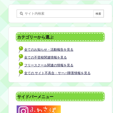
某所 参加者：保護者5名程度 参加費：50
0円(軽食込み) ※定員に達し次第締め切
らせていただきます。 ※申し込みをされ
た方は場所を個別にメールでお伝えしま
す。 内容：いつもの座談会とは違う場
所でこじんまりとお話をしてお昼の軽食
カテゴリーから選ぶ
を食べます。 締め切り：2026年7月24日
（金）17:00まで お申し込みはこちら
全てのお知らせ・活動報告を見る
https://forms.gle/AG7fezcyC56pCBaLA
全ての不登校関連情報を見る
フリースクール関連の情報を見る
全ての サイト不具合・サーバ障害情報を見る
サイドバーメニュー