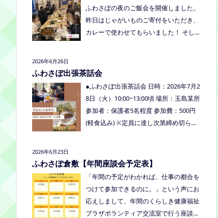
くださいね。
ふわさぽの夜のご飯会を開催しました。
り、食べ物ありの多世代交流夏祭りで
昨日はじゃがいものご寄付をいただき、
す。
カレーで使わせてもらいました！ そし
て、とうもろこしもいただきましたの
で、早速茹でてみんなで食べました！お
2026年6月26日
土産分もいただき、ありがとうございま
ふわさぽ出張茶話会
した
今回もお父さまのご参加も多
●ふわさぽ出張茶話会 日時：2026年7月2
く、お母さまの困ってる、だけではな
8日（火）10:00~13:00頃 場所：玉島某所
く、ご家族でお話しできたのもよかった
参加者：保護者5名程度 参加費：500円
なぁ、と思いました
今回、ご参加でき
(軽食込み) ※定員に達し次第締め切らせ
なかった方も、フリースクールってどん
ていただきます。 ※申し込みをされた方
なところ？平日の座談会は無理だけど、
は場所を個別にメールでお伝えします。
2026年6月23日
夜なら行けるかも！？と思われた方はぜ
内容：いつもの座談会とは違う場所でこ
ふわさぽ倉敷【年間座談会予定表】
ひお越しください。
じんまりとお話をしてお昼の軽食を食べ
「年間の予定がわかれば、仕事の都合を
ます。 締め切り：2026年7月24日（金）
つけて参加できるのに。」という声にお
17:00まで お申し込みはこちらをクリッ
応えしまして、年間のくらしき健康福祉
クしてお申し込みください。または、公
プラザボランティア交流室で行う座談会