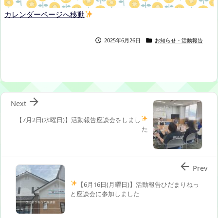
カレンダーページへ移動
2025年6月26日
お知らせ・活動報告



Next
【7月2日(水曜日)】活動報告
座談会をしまし
た

Prev
【6月16日(月曜日)】活動報告
ひだまりねっ
と座談会に参加しました