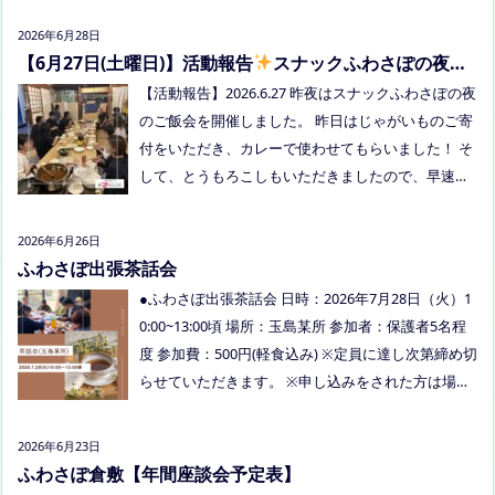
望の方がおられましたらプロフィールのリンクから
2026年6月28日
ご予約してくださいね。
【6月27日(土曜日)】活動報告
スナックふわさぽの夜の
ご飯会を開催しました
【活動報告】2026.6.27 昨夜はスナックふわさぽの夜
のご飯会を開催しました。 昨日はじゃがいものご寄
付をいただき、カレーで使わせてもらいました！ そ
して、とうもろこしもいただきましたので、早速茹
でてみんなで食べました！お土産分もいただき、あ
りがとうございました
今回もお父さまのご参加も
2026年6月26日
多く、お母さまの困ってる、だけではなく、ご家族
ふわさぽ出張茶話会
でお話しできたのもよかったなぁ、と思いました
●ふわさぽ出張茶話会 日時：2026年7月28日（火）1
今回、ご参加できなかった方も、フリースクールっ
0:00~13:00頃 場所：玉島某所 参加者：保護者5名程
てどんなところ？平日の座談会は無理だけど、夜な
度 参加費：500円(軽食込み) ※定員に達し次第締め切
ら行けるかも！？と思われた方はぜひお越しくださ
らせていただきます。 ※申し込みをされた方は場所
い。
を個別にメールでお伝えします。 内容：いつもの座
談会とは違う場所でこじんまりとお話をしてお昼の
2026年6月23日
軽食を食べます。 締め切り：2026年7月24日（金）1
ふわさぽ倉敷【年間座談会予定表】
7:00まで お申し込みはこちらをクリックしてお申し