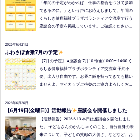
「年間の予定がわかれば、仕事の都合をつけて参加
込みください。または、公式LINE、Instagramにメ
できるのに。」という声にお応えしまして、年間の
ッセージを送ってください。
くらしき健康福祉プラザボランティア交流室で行う
座談会の予定を掲載しています。ご確認ください！
8月は通信制高校の勉強会を予定しています。 ※予
定ですので、変更の場合はインスタや公式LINE、ホ
2026年6月21日
ームページなどでお伝えします。
ふわさぽ倉敷7月の予定
【7月の予定】 ●座談会 7月10日(金)10:00〜14:00 く
らしき健康福祉プラザボランティア交流室 予約不
要、出入り自由です。お昼ご飯を持ってきても構い
ませんよ。マイカップご持参のご協力よろしくお願
いいたします。 ●ひだまりねっと座談会(北村がゲス
トスピーカーで参加します) 場所：つむぎ吉備中央
2026年6月20日
（加賀郡吉備中央町田土3109-3） 日時：令和８年7
【6月19日(金曜日)】活動報告
座談会を開催しました
月14日(火) 10時00分～11時30分終了（予定） お
【活動報告】2026.6.19 本日は座談会を開催しまし
申込みフォームはこちら→https://forms.gle/dX64u
た。 子どもさんのかんしゃくのこと、自分自身の未
Mjs71WqewAi7 ●ふわさぽ出張茶話会 日時：2026年
来について、子どもの笑顔の大切さ、などなど、お
7月28日（火）10:00~13:00頃 場所：玉島某所 参加