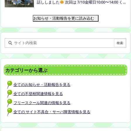
話ししました
次回は 7/10金曜日10:00〜14:00 く
者：保護者5名程度 参加費：500円(軽食込み) ※定員
らしき健康福祉プラザボランティア交流室です！
に達し次第締め切らせていただきます。 ※申し込み
お知らせ・活動報告を更に読み込む
をされた方は場所を個別にメールでお伝えします。
内容：いつもの座談会とは違う場所でこじんまりと
お話をしてお昼の軽食を食べます。 締め切り：2026
年7月24日（金）17:00まで お申し込みはこちら
h
ttps://forms.gle/AG7fezcyC56pCBaLA
カテゴリーから選ぶ
全てのお知らせ・活動報告を見る
全ての不登校関連情報を見る
フリースクール関連の情報を見る
全ての サイト不具合・サーバ障害情報を見る