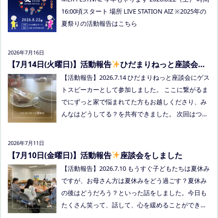
まつフリースクール(岡山市南区植松312-6) 参加者：
16:00頃スタート 場所 LIVE STATION AIZ ※2025年の
学校に行きづらいお子さんと保護者、うえまつフリ
夏祭りの活動報告はこちら
ースクールの保護者とお子さま(10組程度） ※お子さ
まお一人での参加はできません。必ず保護者の方と
2026年7月16日
お越しください。 ※定員に達し次第締め切らせてい
【7月14日(火曜日)】活動報告
ひだまりねっと座談会に
ただきます。 参加費：中学生以上500円、小学生200
参加しました
【活動報告】2026.7.14 ひだまりねっと座談会にゲス
円、乳幼児無料 ※お申し込みはこちらから https://f
トスピーカーとして参加しました。 ここに繋がるま
orms.gle/Vhs62HxfDKduZMeV8 ●ひだまりねっと座
でにずっと家で悩まれてた方もお越しくださり、み
談会(北村がゲストスピーカーで参加します) 場所：
んなはどうしてる？を共有できました。 次回はつむ
つむぎ高梁（高梁市横町1072-1） 日時：令和8年8月
ぎ高梁にて8/19にあります。お近くの方はぜひお越
18日(火)10時00分～11時30分終了（予定） 参加した
しくださいね！
い方はメッセージをください。 ●AIZとのコラボ企
2026年7月11日
画！夏祭り！ 日時:2026年8月22日(土)16:00〜20:00
【7月10日(金曜日)】活動報告
座談会をしました
頃 場所：LIVE STATION AIZ(倉敷市玉島阿賀崎2-3-55)
【活動報告】2026.7.10 もうすぐ子どもたちは夏休み
内容：音楽あり、ゲームあり、食べ物ありの多世代
ですが、お母さん方は夏休みをどう過ごす？夏休み
交流夏祭りです。
の後はどうだろう？といった話をしました。今日も
たくさん笑って、話して、心を緩めることができま
した。 7/28は出張座談会(玉島)をしますので、ご希