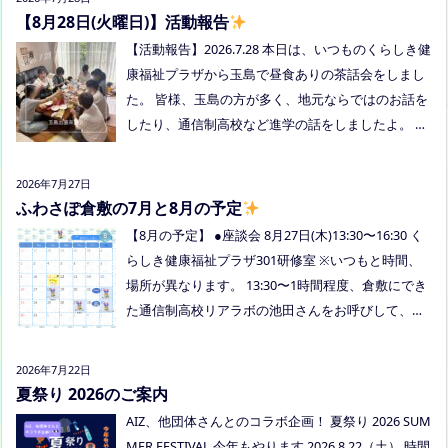
【8月28日(火曜日)】活動報告
【活動報告】2026.7.28 本日は、いつものくらしき健
康福祉プラザから玉島で昼食ありの茶話会をしまし
た。 皆様、玉島の方が多く、地元ならではのお話を
したり、通信制高校など進学の話をしましたよ。 通
信制高校のお話会は次月、8/27(木)13:30〜リアラボ
さんに来てもらい、取り組みや仕組みについて教え
2026年7月27日
ていただく予定にしていますので、ご興味のある方
ふわさぽ倉敷の7月と8月の予定
はぜひお越しください
【8月の予定】 ●座談会 8月27日(木)13:30〜16:30 く
らしき健康福祉プラザ301研修室 ※いつもと時間、
場所が異なります。 13:30〜1時間程度、倉敷にでき
た通信制高校リアラボの池田さんをお呼びして、通
信制高校について、取り組みについてなど、聞いて
みましょう！ 事前にご質問がある場合は、公式LINE
2026年7月22日
でお知らせください。 ●スナックふわさぽ(夜のごは
夏祭り 2026のご案内
ん会） みんなでご飯を食べながらおしゃべりしまし
AIZ、他団体さんとのコラボ企画！ 夏祭り 2026 SUM
ょう！ 日時：8月29日(土)18:00〜20:30頃 場所：うえ
MER FESTIVAL 今年もやります 2026.8.22（土） 時間