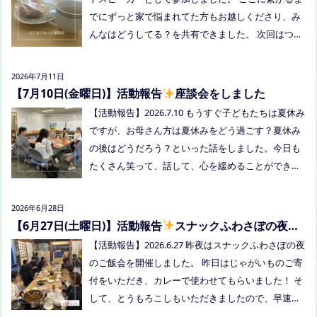
orms.gle/Vhs62HxfDKduZMeV8 ●ひだまりねっと座
でにずっと家で悩まれてた方もお越しくださり、み
談会(北村がゲストスピーカーで参加します) 場所：
んなはどうしてる？を共有できました。 次回はつむ
つむぎ高梁（高梁市横町1072-1） 日時：令和8年8月
ぎ高梁にて8/19にあります。お近くの方はぜひお越
18日(火)10時00分～11時30分終了（予定） 参加した
しくださいね！
い方はメッセージをください。 ●AIZとのコラボ企
2026年7月11日
画！夏祭り！ 日時:2026年8月22日(土)16:00〜20:00
【7月10日(金曜日)】活動報告
座談会をしました
頃 場所：LIVE STATION AIZ(倉敷市玉島阿賀崎2-3-55)
【活動報告】2026.7.10 もうすぐ子どもたちは夏休み
内容：音楽あり、ゲームあり、食べ物ありの多世代
ですが、お母さん方は夏休みをどう過ごす？夏休み
交流夏祭りです。
の後はどうだろう？といった話をしました。今日も
たくさん笑って、話して、心を緩めることができま
した。 7/28は出張座談会(玉島)をしますので、ご希
望の方がおられましたらプロフィールのリンクから
2026年6月28日
ご予約してくださいね。
【6月27日(土曜日)】活動報告
スナックふわさぽの夜の
ご飯会を開催しました
【活動報告】2026.6.27 昨夜はスナックふわさぽの夜
のご飯会を開催しました。 昨日はじゃがいものご寄
付をいただき、カレーで使わせてもらいました！ そ
して、とうもろこしもいただきましたので、早速茹
でてみんなで食べました！お土産分もいただき、あ