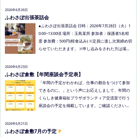
りがとうございました
今回もお父さまのご参加も
2026年6月26日
多く、お母さまの困ってる、だけではなく、ご家族
ふわさぽ出張茶話会
でお話しできたのもよかったなぁ、と思いました
●ふわさぽ出張茶話会 日時：2026年7月28日（火）1
今回、ご参加できなかった方も、フリースクールっ
0:00~13:00頃 場所：玉島某所 参加者：保護者5名程
てどんなところ？平日の座談会は無理だけど、夜な
度 参加費：500円(軽食込み) ※定員に達し次第締め切
ら行けるかも！？と思われた方はぜひお越しくださ
らせていただきます。 ※申し込みをされた方は場所
い。
を個別にメールでお伝えします。 内容：いつもの座
談会とは違う場所でこじんまりとお話をしてお昼の
2026年6月23日
軽食を食べます。 締め切り：2026年7月24日（金）1
ふわさぽ倉敷【年間座談会予定表】
7:00まで お申し込みはこちらをクリックしてお申し
「年間の予定がわかれば、仕事の都合をつけて参加
込みください。または、公式LINE、Instagramにメ
できるのに。」という声にお応えしまして、年間の
ッセージを送ってください。
くらしき健康福祉プラザボランティア交流室で行う
座談会の予定を掲載しています。ご確認ください！
8月は通信制高校の勉強会を予定しています。 ※予
定ですので、変更の場合はインスタや公式LINE、ホ
2026年6月21日
ームページなどでお伝えします。
ふわさぽ倉敷7月の予定