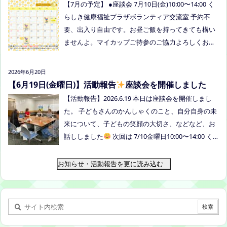
【7月の予定】 ●座談会 7月10日(金)10:00〜14:00 く
らしき健康福祉プラザボランティア交流室 予約不
要、出入り自由です。お昼ご飯を持ってきても構い
ませんよ。マイカップご持参のご協力よろしくお願
いいたします。 ●ひだまりねっと座談会(北村がゲス
トスピーカーで参加します) 場所：つむぎ吉備中央
2026年6月20日
（加賀郡吉備中央町田土3109-3） 日時：令和８年7
【6月19日(金曜日)】活動報告
座談会を開催しました
月14日(火) 10時00分～11時30分終了（予定） お
【活動報告】2026.6.19 本日は座談会を開催しまし
申込みフォームはこちら→https://forms.gle/dX64u
た。 子どもさんのかんしゃくのこと、自分自身の未
Mjs71WqewAi7 ●ふわさぽ出張茶話会 日時：2026年
来について、子どもの笑顔の大切さ、などなど、お
7月28日（火）10:00~13:00頃 場所：玉島某所 参加
話ししました
次回は 7/10金曜日10:00〜14:00 く
者：保護者5名程度 参加費：500円(軽食込み) ※定員
らしき健康福祉プラザボランティア交流室です！
に達し次第締め切らせていただきます。 ※申し込み
お知らせ・活動報告を更に読み込む
をされた方は場所を個別にメールでお伝えします。
内容：いつもの座談会とは違う場所でこじんまりと
お話をしてお昼の軽食を食べます。 締め切り：2026
年7月24日（金）17:00まで お申し込みはこちら
h
ttps://forms.gle/AG7fezcyC56pCBaLA