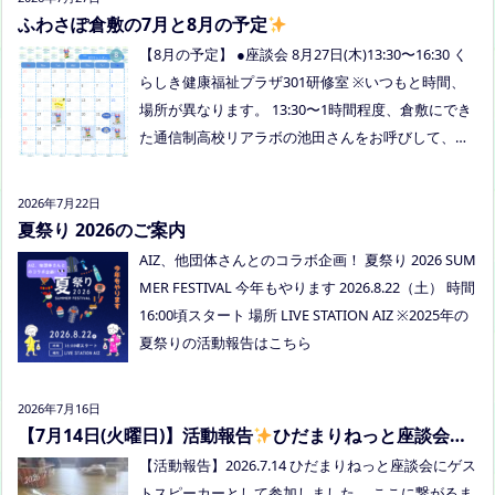
ていただく予定にしていますので、ご興味のある方
ふわさぽ倉敷の7月と8月の予定
はぜひお越しください
【8月の予定】 ●座談会 8月27日(木)13:30〜16:30 く
らしき健康福祉プラザ301研修室 ※いつもと時間、
場所が異なります。 13:30〜1時間程度、倉敷にでき
た通信制高校リアラボの池田さんをお呼びして、通
信制高校について、取り組みについてなど、聞いて
みましょう！ 事前にご質問がある場合は、公式LINE
2026年7月22日
でお知らせください。 ●スナックふわさぽ(夜のごは
夏祭り 2026のご案内
ん会） みんなでご飯を食べながらおしゃべりしまし
AIZ、他団体さんとのコラボ企画！ 夏祭り 2026 SUM
ょう！ 日時：8月29日(土)18:00〜20:30頃 場所：うえ
MER FESTIVAL 今年もやります 2026.8.22（土） 時間
まつフリースクール(岡山市南区植松312-6) 参加者：
16:00頃スタート 場所 LIVE STATION AIZ ※2025年の
学校に行きづらいお子さんと保護者、うえまつフリ
夏祭りの活動報告はこちら
ースクールの保護者とお子さま(10組程度） ※お子さ
まお一人での参加はできません。必ず保護者の方と
2026年7月16日
お越しください。 ※定員に達し次第締め切らせてい
【7月14日(火曜日)】活動報告
ひだまりねっと座談会に
ただきます。 参加費：中学生以上500円、小学生200
参加しました
【活動報告】2026.7.14 ひだまりねっと座談会にゲス
円、乳幼児無料 ※お申し込みはこちらから https://f
トスピーカーとして参加しました。 ここに繋がるま