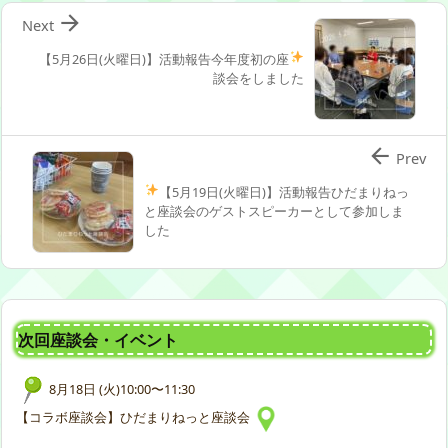

Next
【5月26日(火曜日)】活動報告
今年度初の座
談会をしました

Prev
【5月19日(火曜日)】活動報告
ひだまりねっ
と座談会のゲストスピーカーとして参加しま
した
次回座談会・イベント
8月18日 (火)10:00〜11:30
【コラボ座談会】ひだまりねっと座談会