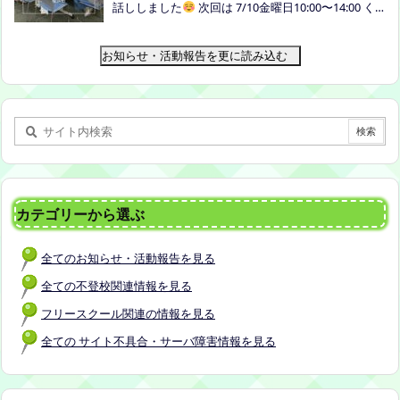
話ししました
次回は 7/10金曜日10:00〜14:00 く
者：保護者5名程度 参加費：500円(軽食込み) ※定員
らしき健康福祉プラザボランティア交流室です！
に達し次第締め切らせていただきます。 ※申し込み
お知らせ・活動報告を更に読み込む
をされた方は場所を個別にメールでお伝えします。
内容：いつもの座談会とは違う場所でこじんまりと
お話をしてお昼の軽食を食べます。 締め切り：2026
年7月24日（金）17:00まで お申し込みはこちら
h
ttps://forms.gle/AG7fezcyC56pCBaLA
カテゴリーから選ぶ
全てのお知らせ・活動報告を見る
全ての不登校関連情報を見る
フリースクール関連の情報を見る
全ての サイト不具合・サーバ障害情報を見る