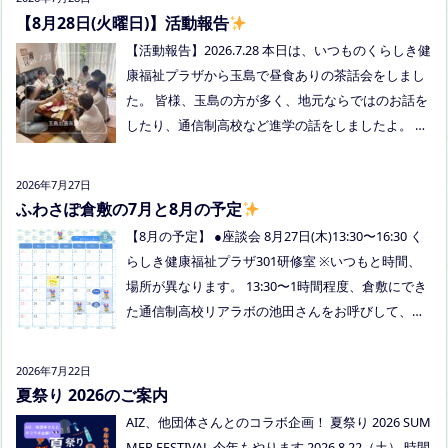
【8月28日(火曜日)】活動報告
【活動報告】2026.7.28 本日は、いつものくらしき健
康福祉プラザから玉島で昼食ありの茶話会をしまし
た。 皆様、玉島の方が多く、地元ならではのお話を
したり、通信制高校など進学の話をしましたよ。 通
信制高校のお話会は次月、8/27(木)13:30〜リアラボ
さんに来てもらい、取り組みや仕組みについて教え
2026年7月27日
ていただく予定にしていますので、ご興味のある方
ふわさぽ倉敷の7月と8月の予定
はぜひお越しください
【8月の予定】 ●座談会 8月27日(木)13:30〜16:30 く
らしき健康福祉プラザ301研修室 ※いつもと時間、
場所が異なります。 13:30〜1時間程度、倉敷にでき
た通信制高校リアラボの池田さんをお呼びして、通
信制高校について、取り組みについてなど、聞いて
みましょう！ 事前にご質問がある場合は、公式LINE
2026年7月22日
でお知らせください。 ●スナックふわさぽ(夜のごは
夏祭り 2026のご案内
ん会） みんなでご飯を食べながらおしゃべりしまし
AIZ、他団体さんとのコラボ企画！ 夏祭り 2026 SUM
ょう！ 日時：8月29日(土)18:00〜20:30頃 場所：うえ
MER FESTIVAL 今年もやります 2026.8.22（土） 時間