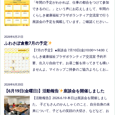
「年間の予定がわかれば、仕事の都合をつけて参加
込みください。または、公式LINE、Instagramにメ
できるのに。」という声にお応えしまして、年間の
ッセージを送ってください。
くらしき健康福祉プラザボランティア交流室で行う
座談会の予定を掲載しています。ご確認ください！
8月は通信制高校の勉強会を予定しています。 ※予
定ですので、変更の場合はインスタや公式LINE、ホ
2026年6月21日
ームページなどでお伝えします。
ふわさぽ倉敷7月の予定
【7月の予定】 ●座談会 7月10日(金)10:00〜14:00 く
らしき健康福祉プラザボランティア交流室 予約不
要、出入り自由です。お昼ご飯を持ってきても構い
ませんよ。マイカップご持参のご協力よろしくお願
いいたします。 ●ひだまりねっと座談会(北村がゲス
トスピーカーで参加します) 場所：つむぎ吉備中央
2026年6月20日
（加賀郡吉備中央町田土3109-3） 日時：令和８年7
【6月19日(金曜日)】活動報告
座談会を開催しました
月14日(火) 10時00分～11時30分終了（予定） お
【活動報告】2026.6.19 本日は座談会を開催しまし
申込みフォームはこちら→https://forms.gle/dX64u
た。 子どもさんのかんしゃくのこと、自分自身の未
Mjs71WqewAi7 ●ふわさぽ出張茶話会 日時：2026年
来について、子どもの笑顔の大切さ、などなど、お
7月28日（火）10:00~13:00頃 場所：玉島某所 参加