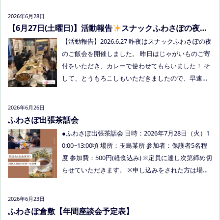
望の方がおられましたらプロフィールのリンクから
2026年6月28日
ご予約してくださいね。
【6月27日(土曜日)】活動報告
スナックふわさぽの夜の
ご飯会を開催しました
【活動報告】2026.6.27 昨夜はスナックふわさぽの夜
のご飯会を開催しました。 昨日はじゃがいものご寄
付をいただき、カレーで使わせてもらいました！ そ
して、とうもろこしもいただきましたので、早速茹
でてみんなで食べました！お土産分もいただき、あ
りがとうございました
今回もお父さまのご参加も
2026年6月26日
多く、お母さまの困ってる、だけではなく、ご家族
ふわさぽ出張茶話会
でお話しできたのもよかったなぁ、と思いました
●ふわさぽ出張茶話会 日時：2026年7月28日（火）1
今回、ご参加できなかった方も、フリースクールっ
0:00~13:00頃 場所：玉島某所 参加者：保護者5名程
てどんなところ？平日の座談会は無理だけど、夜な
度 参加費：500円(軽食込み) ※定員に達し次第締め切
ら行けるかも！？と思われた方はぜひお越しくださ
らせていただきます。 ※申し込みをされた方は場所
い。
を個別にメールでお伝えします。 内容：いつもの座
談会とは違う場所でこじんまりとお話をしてお昼の
2026年6月23日
軽食を食べます。 締め切り：2026年7月24日（金）1
ふわさぽ倉敷【年間座談会予定表】
7:00まで お申し込みはこちらをクリックしてお申し