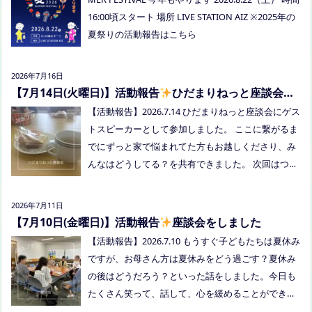
まつフリースクール(岡山市南区植松312-6) 参加者：
16:00頃スタート 場所 LIVE STATION AIZ ※2025年の
学校に行きづらいお子さんと保護者、うえまつフリ
夏祭りの活動報告はこちら
ースクールの保護者とお子さま(10組程度） ※お子さ
まお一人での参加はできません。必ず保護者の方と
2026年7月16日
お越しください。 ※定員に達し次第締め切らせてい
【7月14日(火曜日)】活動報告
ひだまりねっと座談会に
ただきます。 参加費：中学生以上500円、小学生200
参加しました
【活動報告】2026.7.14 ひだまりねっと座談会にゲス
円、乳幼児無料 ※お申し込みはこちらから https://f
トスピーカーとして参加しました。 ここに繋がるま
orms.gle/Vhs62HxfDKduZMeV8 ●ひだまりねっと座
でにずっと家で悩まれてた方もお越しくださり、み
談会(北村がゲストスピーカーで参加します) 場所：
んなはどうしてる？を共有できました。 次回はつむ
つむぎ高梁（高梁市横町1072-1） 日時：令和8年8月
ぎ高梁にて8/19にあります。お近くの方はぜひお越
18日(火)10時00分～11時30分終了（予定） 参加した
しくださいね！
い方はメッセージをください。 ●AIZとのコラボ企
2026年7月11日
画！夏祭り！ 日時:2026年8月22日(土)16:00〜20:00
【7月10日(金曜日)】活動報告
座談会をしました
頃 場所：LIVE STATION AIZ(倉敷市玉島阿賀崎2-3-55)
【活動報告】2026.7.10 もうすぐ子どもたちは夏休み
内容：音楽あり、ゲームあり、食べ物ありの多世代
ですが、お母さん方は夏休みをどう過ごす？夏休み
交流夏祭りです。
の後はどうだろう？といった話をしました。今日も
たくさん笑って、話して、心を緩めることができま
した。 7/28は出張座談会(玉島)をしますので、ご希