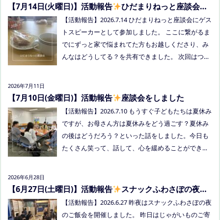
【7月14日(火曜日)】活動報告
ひだまりねっと座談会に
ただきます。 参加費：中学生以上500円、小学生200
参加しました
【活動報告】2026.7.14 ひだまりねっと座談会にゲス
円、乳幼児無料 ※お申し込みはこちらから https://f
トスピーカーとして参加しました。 ここに繋がるま
orms.gle/Vhs62HxfDKduZMeV8 ●ひだまりねっと座
でにずっと家で悩まれてた方もお越しくださり、み
談会(北村がゲストスピーカーで参加します) 場所：
んなはどうしてる？を共有できました。 次回はつむ
つむぎ高梁（高梁市横町1072-1） 日時：令和8年8月
ぎ高梁にて8/19にあります。お近くの方はぜひお越
18日(火)10時00分～11時30分終了（予定） 参加した
しくださいね！
い方はメッセージをください。 ●AIZとのコラボ企
2026年7月11日
画！夏祭り！ 日時:2026年8月22日(土)16:00〜20:00
【7月10日(金曜日)】活動報告
座談会をしました
頃 場所：LIVE STATION AIZ(倉敷市玉島阿賀崎2-3-55)
【活動報告】2026.7.10 もうすぐ子どもたちは夏休み
内容：音楽あり、ゲームあり、食べ物ありの多世代
ですが、お母さん方は夏休みをどう過ごす？夏休み
交流夏祭りです。
の後はどうだろう？といった話をしました。今日も
たくさん笑って、話して、心を緩めることができま
した。 7/28は出張座談会(玉島)をしますので、ご希
望の方がおられましたらプロフィールのリンクから
2026年6月28日
ご予約してくださいね。
【6月27日(土曜日)】活動報告
スナックふわさぽの夜の
ご飯会を開催しました
【活動報告】2026.6.27 昨夜はスナックふわさぽの夜
のご飯会を開催しました。 昨日はじゃがいものご寄