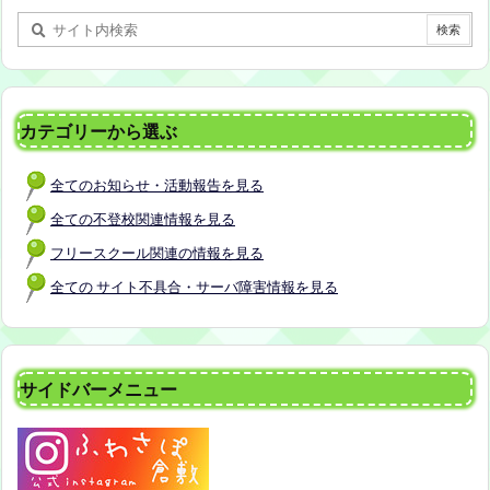
お話をしてお昼の軽食を食べます。 締め切り：2026
年7月24日（金）17:00まで お申し込みはこちら
h
ttps://forms.gle/AG7fezcyC56pCBaLA
カテゴリーから選ぶ
全てのお知らせ・活動報告を見る
全ての不登校関連情報を見る
フリースクール関連の情報を見る
全ての サイト不具合・サーバ障害情報を見る
サイドバーメニュー