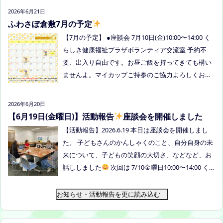
定ですので、変更の場合はインスタや公式LINE、ホ
2026年6月21日
ームページなどでお伝えします。
ふわさぽ倉敷7月の予定
【7月の予定】 ●座談会 7月10日(金)10:00〜14:00 く
らしき健康福祉プラザボランティア交流室 予約不
要、出入り自由です。お昼ご飯を持ってきても構い
ませんよ。マイカップご持参のご協力よろしくお願
いいたします。 ●ひだまりねっと座談会(北村がゲス
トスピーカーで参加します) 場所：つむぎ吉備中央
2026年6月20日
（加賀郡吉備中央町田土3109-3） 日時：令和８年7
【6月19日(金曜日)】活動報告
座談会を開催しました
月14日(火) 10時00分～11時30分終了（予定） お
【活動報告】2026.6.19 本日は座談会を開催しまし
申込みフォームはこちら→https://forms.gle/dX64u
た。 子どもさんのかんしゃくのこと、自分自身の未
Mjs71WqewAi7 ●ふわさぽ出張茶話会 日時：2026年
来について、子どもの笑顔の大切さ、などなど、お
7月28日（火）10:00~13:00頃 場所：玉島某所 参加
話ししました
次回は 7/10金曜日10:00〜14:00 く
者：保護者5名程度 参加費：500円(軽食込み) ※定員
らしき健康福祉プラザボランティア交流室です！
に達し次第締め切らせていただきます。 ※申し込み
お知らせ・活動報告を更に読み込む
をされた方は場所を個別にメールでお伝えします。
内容：いつもの座談会とは違う場所でこじんまりと