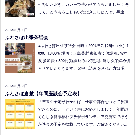
付をいただき、カレーで使わせてもらいました！ そ
して、とうもろこしもいただきましたので、早速茹
でてみんなで食べました！お土産分もいただき、あ
りがとうございました
今回もお父さまのご参加も
2026年6月26日
多く、お母さまの困ってる、だけではなく、ご家族
ふわさぽ出張茶話会
でお話しできたのもよかったなぁ、と思いました
●ふわさぽ出張茶話会 日時：2026年7月28日（火）1
今回、ご参加できなかった方も、フリースクールっ
0:00~13:00頃 場所：玉島某所 参加者：保護者5名程
てどんなところ？平日の座談会は無理だけど、夜な
度 参加費：500円(軽食込み) ※定員に達し次第締め切
ら行けるかも！？と思われた方はぜひお越しくださ
らせていただきます。 ※申し込みをされた方は場所
い。
を個別にメールでお伝えします。 内容：いつもの座
談会とは違う場所でこじんまりとお話をしてお昼の
2026年6月23日
軽食を食べます。 締め切り：2026年7月24日（金）1
ふわさぽ倉敷【年間座談会予定表】
7:00まで お申し込みはこちらをクリックしてお申し
「年間の予定がわかれば、仕事の都合をつけて参加
込みください。または、公式LINE、Instagramにメ
できるのに。」という声にお応えしまして、年間の
ッセージを送ってください。
くらしき健康福祉プラザボランティア交流室で行う
座談会の予定を掲載しています。ご確認ください！
8月は通信制高校の勉強会を予定しています。 ※予