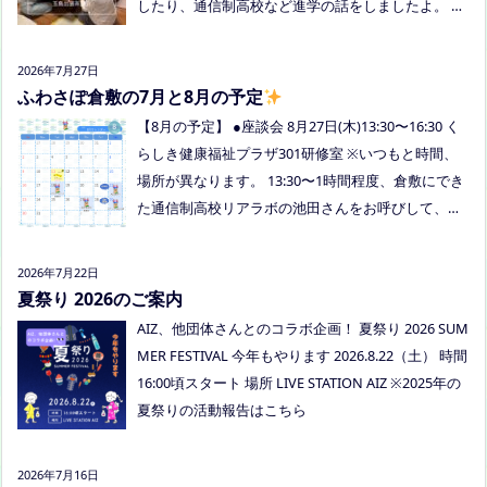
したり、通信制高校など進学の話をしましたよ。 通
信制高校のお話会は次月、8/27(木)13:30〜リアラボ
さんに来てもらい、取り組みや仕組みについて教え
2026年7月27日
ていただく予定にしていますので、ご興味のある方
ふわさぽ倉敷の7月と8月の予定
はぜひお越しください
【8月の予定】 ●座談会 8月27日(木)13:30〜16:30 く
らしき健康福祉プラザ301研修室 ※いつもと時間、
場所が異なります。 13:30〜1時間程度、倉敷にでき
た通信制高校リアラボの池田さんをお呼びして、通
信制高校について、取り組みについてなど、聞いて
みましょう！ 事前にご質問がある場合は、公式LINE
2026年7月22日
でお知らせください。 ●スナックふわさぽ(夜のごは
夏祭り 2026のご案内
ん会） みんなでご飯を食べながらおしゃべりしまし
AIZ、他団体さんとのコラボ企画！ 夏祭り 2026 SUM
ょう！ 日時：8月29日(土)18:00〜20:30頃 場所：うえ
MER FESTIVAL 今年もやります 2026.8.22（土） 時間
まつフリースクール(岡山市南区植松312-6) 参加者：
16:00頃スタート 場所 LIVE STATION AIZ ※2025年の
学校に行きづらいお子さんと保護者、うえまつフリ
夏祭りの活動報告はこちら
ースクールの保護者とお子さま(10組程度） ※お子さ
まお一人での参加はできません。必ず保護者の方と
2026年7月16日
お越しください。 ※定員に達し次第締め切らせてい