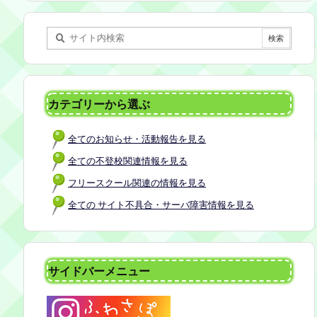
某所 参加者：保護者5名程度 参加費：50
0円(軽食込み) ※定員に達し次第締め切
らせていただきます。 ※申し込みをされ
た方は場所を個別にメールでお伝えしま
す。 内容：いつもの座談会とは違う場
所でこじんまりとお話をしてお昼の軽食
カテゴリーから選ぶ
を食べます。 締め切り：2026年7月24日
（金）17:00まで お申し込みはこちら
全てのお知らせ・活動報告を見る
https://forms.gle/AG7fezcyC56pCBaLA
全ての不登校関連情報を見る
フリースクール関連の情報を見る
全ての サイト不具合・サーバ障害情報を見る
サイドバーメニュー