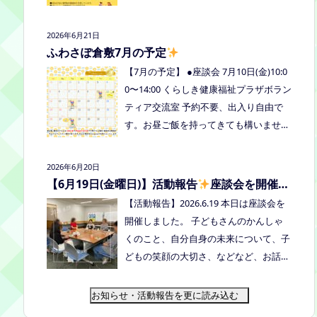
式LINE、Instagramにメッセージを送っ
の予定を掲載しています。ご確認くださ
てください。
い！ 8月は通信制高校の勉強会を予定し
2026年6月21日
ています。 ※予定ですので、変更の場合
ふわさぽ倉敷7月の予定
はインスタや公式LINE、ホームページな
【7月の予定】 ●座談会 7月10日(金)10:0
どでお伝えします。
0〜14:00 くらしき健康福祉プラザボラン
ティア交流室 予約不要、出入り自由で
す。お昼ご飯を持ってきても構いません
よ。マイカップご持参のご協力よろしく
お願いいたします。 ●ひだまりねっと座
2026年6月20日
談会(北村がゲストスピーカーで参加し
【6月19日(金曜日)】活動報告
座談会を開催し
ます) 場所：つむぎ吉備中央（加賀郡吉
ました
【活動報告】2026.6.19 本日は座談会を
備中央町田土3109-3） 日時：令和８年7
開催しました。 子どもさんのかんしゃ
月14日(火) 10時00分～11時30分終
くのこと、自分自身の未来について、子
了（予定） お申込みフォームはこちら
どもの笑顔の大切さ、などなど、お話し
→https://forms.gle/dX64uMjs71WqewA
しました
次回は 7/10金曜日10:00〜1
i7 ●ふわさぽ出張茶話会 日時：2026年7
4:00 くらしき健康福祉プラザボランティ
お知らせ・活動報告を更に読み込む
月28日（火）10:00~13:00頃 場所：玉島
ア交流室です！