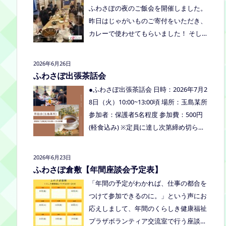
くださいね。
ふわさぽの夜のご飯会を開催しました。
り、食べ物ありの多世代交流夏祭りで
昨日はじゃがいものご寄付をいただき、
す。
カレーで使わせてもらいました！ そし
て、とうもろこしもいただきましたの
で、早速茹でてみんなで食べました！お
2026年6月26日
土産分もいただき、ありがとうございま
ふわさぽ出張茶話会
した
今回もお父さまのご参加も多
●ふわさぽ出張茶話会 日時：2026年7月2
く、お母さまの困ってる、だけではな
8日（火）10:00~13:00頃 場所：玉島某所
く、ご家族でお話しできたのもよかった
参加者：保護者5名程度 参加費：500円
なぁ、と思いました
今回、ご参加でき
(軽食込み) ※定員に達し次第締め切らせ
なかった方も、フリースクールってどん
ていただきます。 ※申し込みをされた方
なところ？平日の座談会は無理だけど、
は場所を個別にメールでお伝えします。
2026年6月23日
夜なら行けるかも！？と思われた方はぜ
内容：いつもの座談会とは違う場所でこ
ふわさぽ倉敷【年間座談会予定表】
ひお越しください。
じんまりとお話をしてお昼の軽食を食べ
「年間の予定がわかれば、仕事の都合を
ます。 締め切り：2026年7月24日（金）
つけて参加できるのに。」という声にお
17:00まで お申し込みはこちらをクリッ
応えしまして、年間のくらしき健康福祉
クしてお申し込みください。または、公
プラザボランティア交流室で行う座談会