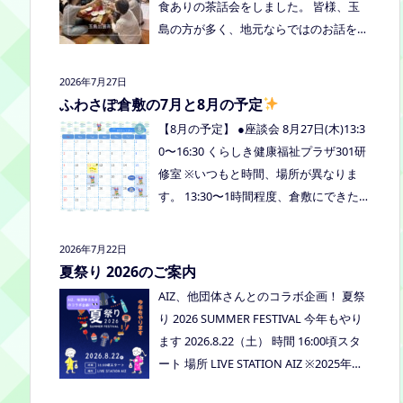
食ありの茶話会をしました。 皆様、玉
島の方が多く、地元ならではのお話をし
たり、通信制高校など進学の話をしまし
たよ。 通信制高校のお話会は次月、8/2
2026年7月27日
7(木)13:30〜リアラボさんに来てもら
ふわさぽ倉敷の7月と8月の予定
い、取り組みや仕組みについて教えてい
【8月の予定】 ●座談会 8月27日(木)13:3
ただく予定にしていますので、ご興味の
0〜16:30 くらしき健康福祉プラザ301研
ある方はぜひお越しください
修室 ※いつもと時間、場所が異なりま
す。 13:30〜1時間程度、倉敷にできた通
信制高校リアラボの池田さんをお呼びし
て、通信制高校について、取り組みにつ
2026年7月22日
いてなど、聞いてみましょう！ 事前に
夏祭り 2026のご案内
ご質問がある場合は、公式LINEでお知ら
AIZ、他団体さんとのコラボ企画！ 夏祭
せください。 ●スナックふわさぽ(夜のご
り 2026 SUMMER FESTIVAL 今年もやり
はん会） みんなでご飯を食べながらお
ます 2026.8.22（土） 時間 16:00頃スタ
しゃべりしましょう！ 日時：8月29日
ート 場所 LIVE STATION AIZ ※2025年の
(土)18:00〜20:30頃 場所：うえまつフリ
夏祭りの活動報告はこちら
ースクール(岡山市南区植松312-6) 参加