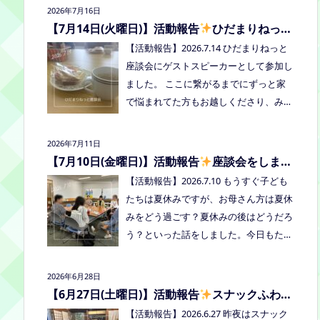
2026年7月16日
者：学校に行きづらいお子さんと保護
【7月14日(火曜日)】活動報告
ひだまりねっと
者、うえまつフリースクールの保護者と
座談会に参加しました
【活動報告】2026.7.14 ひだまりねっと
お子さま(10組程度） ※お子さまお一人
座談会にゲストスピーカーとして参加し
での参加はできません。必ず保護者の方
ました。 ここに繋がるまでにずっと家
とお越しください。 ※定員に達し次第締
で悩まれてた方もお越しくださり、みん
め切らせていただきます。 参加費：中
なはどうしてる？を共有できました。
学生以上500円、小学生200円、乳幼児
次回はつむぎ高梁にて8/19にあります。
無料 ※お申し込みはこちらから https://f
2026年7月11日
お近くの方はぜひお越しくださいね！
orms.gle/Vhs62HxfDKduZMeV8 ●ひだ
【7月10日(金曜日)】活動報告
座談会をしまし
た
まりねっと座談会(北村がゲストスピー
【活動報告】2026.7.10 もうすぐ子ども
カーで参加します) 場所：つむぎ高梁
たちは夏休みですが、お母さん方は夏休
（高梁市横町1072-1） 日時：令和8年8
みをどう過ごす？夏休みの後はどうだろ
月18日(火)10時00分～11時30分終了（予
う？といった話をしました。今日もたく
定） 参加したい方はメッセージをくだ
さん笑って、話して、心を緩めることが
さい。 ●AIZとのコラボ企画！夏祭り！
できました。 7/28は出張座談会(玉島)を
2026年6月28日
日時:2026年8月22日(土)16:00〜20:00頃
しますので、ご希望の方がおられました
【6月27日(土曜日)】活動報告
スナックふわさ
場所：LIVE STATION AIZ(倉敷市玉島阿賀
らプロフィールのリンクからご予約して
ぽの夜のご飯会を開催しました
【活動報告】2026.6.27 昨夜はスナック
崎2-3-55) 内容：音楽あり、ゲームあ