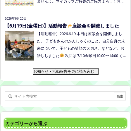
ませんよ。マイカップご持参のご協力よろしくお願
いいたします。 ●ひだまりねっと座談会(北村がゲス
トスピーカーで参加します) 場所：つむぎ吉備中央
2026年6月20日
（加賀郡吉備中央町田土3109-3） 日時：令和８年7
【6月19日(金曜日)】活動報告
座談会を開催しました
月14日(火) 10時00分～11時30分終了（予定） お
【活動報告】2026.6.19 本日は座談会を開催しまし
申込みフォームはこちら→https://forms.gle/dX64u
た。 子どもさんのかんしゃくのこと、自分自身の未
Mjs71WqewAi7 ●ふわさぽ出張茶話会 日時：2026年
来について、子どもの笑顔の大切さ、などなど、お
7月28日（火）10:00~13:00頃 場所：玉島某所 参加
話ししました
次回は 7/10金曜日10:00〜14:00 く
者：保護者5名程度 参加費：500円(軽食込み) ※定員
らしき健康福祉プラザボランティア交流室です！
に達し次第締め切らせていただきます。 ※申し込み
お知らせ・活動報告を更に読み込む
をされた方は場所を個別にメールでお伝えします。
内容：いつもの座談会とは違う場所でこじんまりと
お話をしてお昼の軽食を食べます。 締め切り：2026
年7月24日（金）17:00まで お申し込みはこちら
h
ttps://forms.gle/AG7fezcyC56pCBaLA
カテゴリーから選ぶ