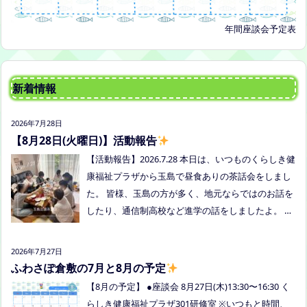
年間座談会予定表
新着情報
2026年7月28日
【8月28日(火曜日)】活動報告
【活動報告】2026.7.28 本日は、いつものくらしき健
康福祉プラザから玉島で昼食ありの茶話会をしまし
た。 皆様、玉島の方が多く、地元ならではのお話を
したり、通信制高校など進学の話をしましたよ。 通
信制高校のお話会は次月、8/27(木)13:30〜リアラボ
さんに来てもらい、取り組みや仕組みについて教え
2026年7月27日
ていただく予定にしていますので、ご興味のある方
ふわさぽ倉敷の7月と8月の予定
はぜひお越しください
【8月の予定】 ●座談会 8月27日(木)13:30〜16:30 く
らしき健康福祉プラザ301研修室 ※いつもと時間、