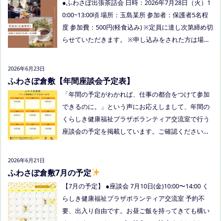
●ふわさぽ出張茶話会 日時：2026年7月28日（火）1
今回、ご参加できなかった方も、フリースクールっ
0:00~13:00頃 場所：玉島某所 参加者：保護者5名程
てどんなところ？平日の座談会は無理だけど、夜な
度 参加費：500円(軽食込み) ※定員に達し次第締め切
ら行けるかも！？と思われた方はぜひお越しくださ
らせていただきます。 ※申し込みをされた方は場所
い。
を個別にメールでお伝えします。 内容：いつもの座
談会とは違う場所でこじんまりとお話をしてお昼の
2026年6月23日
軽食を食べます。 締め切り：2026年7月24日（金）1
ふわさぽ倉敷【年間座談会予定表】
7:00まで お申し込みはこちらをクリックしてお申し
「年間の予定がわかれば、仕事の都合をつけて参加
込みください。または、公式LINE、Instagramにメ
できるのに。」という声にお応えしまして、年間の
ッセージを送ってください。
くらしき健康福祉プラザボランティア交流室で行う
座談会の予定を掲載しています。ご確認ください！
8月は通信制高校の勉強会を予定しています。 ※予
定ですので、変更の場合はインスタや公式LINE、ホ
2026年6月21日
ームページなどでお伝えします。
ふわさぽ倉敷7月の予定
【7月の予定】 ●座談会 7月10日(金)10:00〜14:00 く
らしき健康福祉プラザボランティア交流室 予約不
要、出入り自由です。お昼ご飯を持ってきても構い