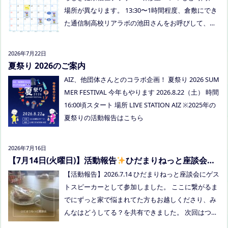
場所が異なります。 13:30〜1時間程度、倉敷にでき
た通信制高校リアラボの池田さんをお呼びして、通
信制高校について、取り組みについてなど、聞いて
みましょう！ 事前にご質問がある場合は、公式LINE
2026年7月22日
でお知らせください。 ●スナックふわさぽ(夜のごは
夏祭り 2026のご案内
ん会） みんなでご飯を食べながらおしゃべりしまし
AIZ、他団体さんとのコラボ企画！ 夏祭り 2026 SUM
ょう！ 日時：8月29日(土)18:00〜20:30頃 場所：うえ
MER FESTIVAL 今年もやります 2026.8.22（土） 時間
まつフリースクール(岡山市南区植松312-6) 参加者：
16:00頃スタート 場所 LIVE STATION AIZ ※2025年の
学校に行きづらいお子さんと保護者、うえまつフリ
夏祭りの活動報告はこちら
ースクールの保護者とお子さま(10組程度） ※お子さ
まお一人での参加はできません。必ず保護者の方と
2026年7月16日
お越しください。 ※定員に達し次第締め切らせてい
【7月14日(火曜日)】活動報告
ひだまりねっと座談会に
ただきます。 参加費：中学生以上500円、小学生200
参加しました
【活動報告】2026.7.14 ひだまりねっと座談会にゲス
円、乳幼児無料 ※お申し込みはこちらから https://f
トスピーカーとして参加しました。 ここに繋がるま
orms.gle/Vhs62HxfDKduZMeV8 ●ひだまりねっと座
でにずっと家で悩まれてた方もお越しくださり、み
談会(北村がゲストスピーカーで参加します) 場所：
んなはどうしてる？を共有できました。 次回はつむ
つむぎ高梁（高梁市横町1072-1） 日時：令和8年8月
ぎ高梁にて8/19にあります。お近くの方はぜひお越
18日(火)10時00分～11時30分終了（予定） 参加した