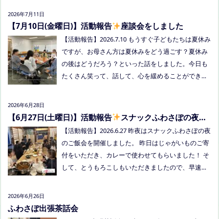
しくださいね！
い方はメッセージをください。 ●AIZとのコラボ企
2026年7月11日
画！夏祭り！ 日時:2026年8月22日(土)16:00〜20:00
【7月10日(金曜日)】活動報告
座談会をしました
頃 場所：LIVE STATION AIZ(倉敷市玉島阿賀崎2-3-55)
【活動報告】2026.7.10 もうすぐ子どもたちは夏休み
内容：音楽あり、ゲームあり、食べ物ありの多世代
ですが、お母さん方は夏休みをどう過ごす？夏休み
交流夏祭りです。
の後はどうだろう？といった話をしました。今日も
たくさん笑って、話して、心を緩めることができま
した。 7/28は出張座談会(玉島)をしますので、ご希
望の方がおられましたらプロフィールのリンクから
2026年6月28日
ご予約してくださいね。
【6月27日(土曜日)】活動報告
スナックふわさぽの夜の
ご飯会を開催しました
【活動報告】2026.6.27 昨夜はスナックふわさぽの夜
のご飯会を開催しました。 昨日はじゃがいものご寄
付をいただき、カレーで使わせてもらいました！ そ
して、とうもろこしもいただきましたので、早速茹
でてみんなで食べました！お土産分もいただき、あ
りがとうございました
今回もお父さまのご参加も
2026年6月26日
多く、お母さまの困ってる、だけではなく、ご家族
ふわさぽ出張茶話会
でお話しできたのもよかったなぁ、と思いました