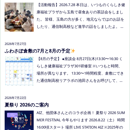
【活動報告】2026.7.28 本日は、いつものくらしき健
康福祉プラザから玉島で昼食ありの茶話会をしまし
た。 皆様、玉島の方が多く、地元ならではのお話を
したり、通信制高校など進学の話をしましたよ。 通
信制高校のお話会は次月、8/27(木)13:30〜リアラボ
さんに来てもらい、取り組みや仕組みについて教え
2026年7月27日
ていただく予定にしていますので、ご興味のある方
ふわさぽ倉敷の7月と8月の予定
はぜひお越しください
【8月の予定】 ●座談会 8月27日(木)13:30〜16:30 く
らしき健康福祉プラザ301研修室 ※いつもと時間、
場所が異なります。 13:30〜1時間程度、倉敷にでき
た通信制高校リアラボの池田さんをお呼びして、通
信制高校について、取り組みについてなど、聞いて
みましょう！ 事前にご質問がある場合は、公式LINE
2026年7月22日
でお知らせください。 ●スナックふわさぽ(夜のごは
夏祭り 2026のご案内
ん会） みんなでご飯を食べながらおしゃべりしまし
AIZ、他団体さんとのコラボ企画！ 夏祭り 2026 SUM
ょう！ 日時：8月29日(土)18:00〜20:30頃 場所：うえ
MER FESTIVAL 今年もやります 2026.8.22（土） 時間
まつフリースクール(岡山市南区植松312-6) 参加者：
16:00頃スタート 場所 LIVE STATION AIZ ※2025年の