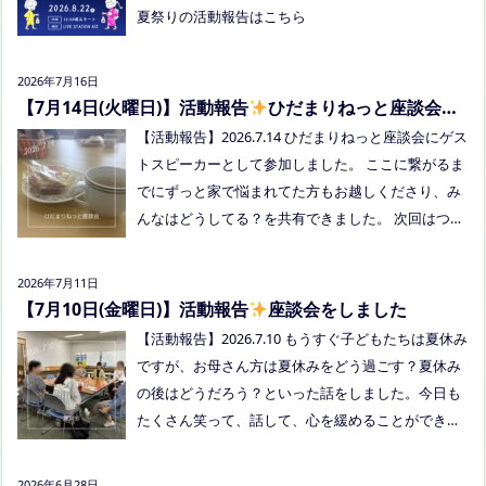
学校に行きづらいお子さんと保護者、うえまつフリ
夏祭りの活動報告はこちら
ースクールの保護者とお子さま(10組程度） ※お子さ
まお一人での参加はできません。必ず保護者の方と
2026年7月16日
お越しください。 ※定員に達し次第締め切らせてい
【7月14日(火曜日)】活動報告
ひだまりねっと座談会に
ただきます。 参加費：中学生以上500円、小学生200
参加しました
【活動報告】2026.7.14 ひだまりねっと座談会にゲス
円、乳幼児無料 ※お申し込みはこちらから https://f
トスピーカーとして参加しました。 ここに繋がるま
orms.gle/Vhs62HxfDKduZMeV8 ●ひだまりねっと座
でにずっと家で悩まれてた方もお越しくださり、み
談会(北村がゲストスピーカーで参加します) 場所：
んなはどうしてる？を共有できました。 次回はつむ
つむぎ高梁（高梁市横町1072-1） 日時：令和8年8月
ぎ高梁にて8/19にあります。お近くの方はぜひお越
18日(火)10時00分～11時30分終了（予定） 参加した
しくださいね！
い方はメッセージをください。 ●AIZとのコラボ企
2026年7月11日
画！夏祭り！ 日時:2026年8月22日(土)16:00〜20:00
【7月10日(金曜日)】活動報告
座談会をしました
頃 場所：LIVE STATION AIZ(倉敷市玉島阿賀崎2-3-55)
【活動報告】2026.7.10 もうすぐ子どもたちは夏休み
内容：音楽あり、ゲームあり、食べ物ありの多世代
ですが、お母さん方は夏休みをどう過ごす？夏休み
交流夏祭りです。
の後はどうだろう？といった話をしました。今日も
たくさん笑って、話して、心を緩めることができま
した。 7/28は出張座談会(玉島)をしますので、ご希
望の方がおられましたらプロフィールのリンクから
2026年6月28日