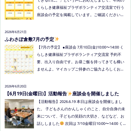
ッセージを送ってください。
くらしき健康福祉プラザボランティア交流室で行う
座談会の予定を掲載しています。ご確認ください！
8月は通信制高校の勉強会を予定しています。 ※予
定ですので、変更の場合はインスタや公式LINE、ホ
2026年6月21日
ームページなどでお伝えします。
ふわさぽ倉敷7月の予定
【7月の予定】 ●座談会 7月10日(金)10:00〜14:00 く
らしき健康福祉プラザボランティア交流室 予約不
要、出入り自由です。お昼ご飯を持ってきても構い
ませんよ。マイカップご持参のご協力よろしくお願
いいたします。 ●ひだまりねっと座談会(北村がゲス
トスピーカーで参加します) 場所：つむぎ吉備中央
2026年6月20日
（加賀郡吉備中央町田土3109-3） 日時：令和８年7
【6月19日(金曜日)】活動報告
座談会を開催しました
月14日(火) 10時00分～11時30分終了（予定） お
【活動報告】2026.6.19 本日は座談会を開催しまし
申込みフォームはこちら→https://forms.gle/dX64u
た。 子どもさんのかんしゃくのこと、自分自身の未
Mjs71WqewAi7 ●ふわさぽ出張茶話会 日時：2026年
来について、子どもの笑顔の大切さ、などなど、お
7月28日（火）10:00~13:00頃 場所：玉島某所 参加
話ししました
次回は 7/10金曜日10:00〜14:00 く
者：保護者5名程度 参加費：500円(軽食込み) ※定員
らしき健康福祉プラザボランティア交流室です！