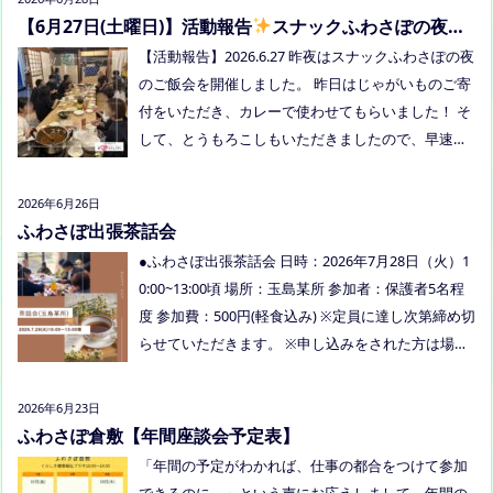
ご予約してくださいね。
【6月27日(土曜日)】活動報告
スナックふわさぽの夜の
ご飯会を開催しました
【活動報告】2026.6.27 昨夜はスナックふわさぽの夜
のご飯会を開催しました。 昨日はじゃがいものご寄
付をいただき、カレーで使わせてもらいました！ そ
して、とうもろこしもいただきましたので、早速茹
でてみんなで食べました！お土産分もいただき、あ
りがとうございました
今回もお父さまのご参加も
2026年6月26日
多く、お母さまの困ってる、だけではなく、ご家族
ふわさぽ出張茶話会
でお話しできたのもよかったなぁ、と思いました
●ふわさぽ出張茶話会 日時：2026年7月28日（火）1
今回、ご参加できなかった方も、フリースクールっ
0:00~13:00頃 場所：玉島某所 参加者：保護者5名程
てどんなところ？平日の座談会は無理だけど、夜な
度 参加費：500円(軽食込み) ※定員に達し次第締め切
ら行けるかも！？と思われた方はぜひお越しくださ
らせていただきます。 ※申し込みをされた方は場所
い。
を個別にメールでお伝えします。 内容：いつもの座
談会とは違う場所でこじんまりとお話をしてお昼の
2026年6月23日
軽食を食べます。 締め切り：2026年7月24日（金）1
ふわさぽ倉敷【年間座談会予定表】
7:00まで お申し込みはこちらをクリックしてお申し
「年間の予定がわかれば、仕事の都合をつけて参加
込みください。または、公式LINE、Instagramにメ
できるのに。」という声にお応えしまして、年間の